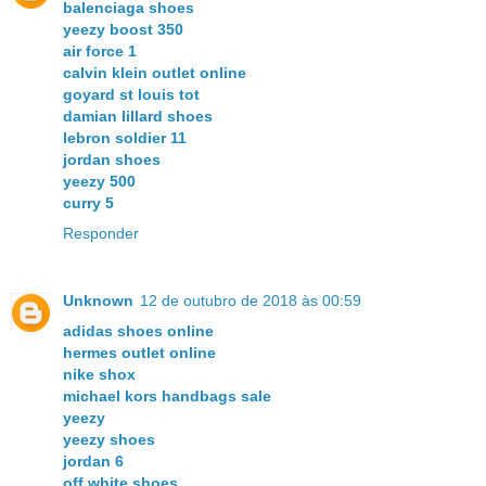
balenciaga shoes
yeezy boost 350
air force 1
calvin klein outlet online
goyard st louis tot
damian lillard shoes
lebron soldier 11
jordan shoes
yeezy 500
curry 5
Responder
Unknown
12 de outubro de 2018 às 00:59
adidas shoes online
hermes outlet online
nike shox
michael kors handbags sale
yeezy
yeezy shoes
jordan 6
off white shoes