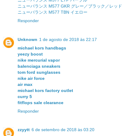
ニューバランス M577 GKR グレー／ブラック／レッド
ニューバランス M577 TBN イエロー
Responder
Unknown
1 de agosto de 2018 às 22:17
michael kors handbags
yeezy boost
nike mercurial vapor
balenciaga sneakers
tom ford sunglasses
nike air force
air max
michael kors factory outlet
curry 5
fitflops sale clearance
Responder
zzyytt
6 de setembro de 2018 às 03:20