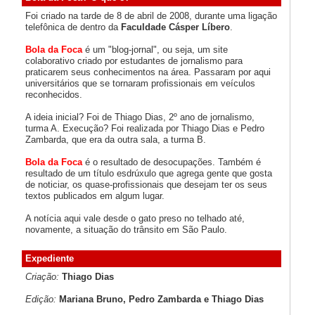
Foi criado na tarde de 8 de abril de 2008, durante uma ligação
telefônica de dentro da
Faculdade Cásper Líbero
.
Bola da Foca
é um "blog-jornal", ou seja, um site
colaborativo criado por estudantes de jornalismo para
praticarem seus conhecimentos na área. Passaram por aqui
universitários que se tornaram profissionais em veículos
reconhecidos.
A ideia inicial? Foi de Thiago Dias, 2º ano de jornalismo,
turma A. Execução? Foi realizada por Thiago Dias e Pedro
Zambarda, que era da outra sala, a turma B.
Bola da Foca
é o resultado de desocupações. Também é
resultado de um título esdrúxulo que agrega gente que gosta
de noticiar, os quase-profissionais que desejam ter os seus
textos publicados em algum lugar.
A notícia aqui vale desde o gato preso no telhado até,
novamente, a situação do trânsito em São Paulo.
Expediente
Criação:
Thiago Dias
Edição:
Mariana Bruno, Pedro Zambarda e Thiago Dias