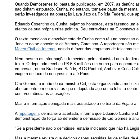
Quando Demóstenes foi pauta da publicação, em 2007, as denúncias 
não tinham estourado. Cunha, no entanto, torna-se pauta da mesma r
serão investigados na operação Lava Jato da Polícia Federal, que a
Eduardo Cosentino da Cunha, sejamos honestos, está fazendo um efe
efeitos de sua própria crise política. Deu entrevistas na Globonew
O texto menciona o envolvimento de Cunha como réu no processo de
Janeiro ao se aproximar de Anthony Garotinho. A reportagem não 
Marco Civil da Internet
, agindo à favor das empresas de telecomunica
Nem mesmo as informações fornecidas pelo colunista Lauro Jardim
texto. O deputado recebeu R$ 6,8 milhões em verba para concorrer a
empresas, como Bradesco Saúde, BTG Pactual, Ambev e Coca-Cola. Cu
viagem de luxo do congressista até Paris.
Ciro Gomes, o irmão do ex-ministro Cid, está organizando a mobiliza
abertamente em entrevistas que o deputado age como lobista dentr
com veemência as acusações.
Mas a informação sonegada mais assustadora no texto da Veja é a f
A
reportagem
, de maneira acertada, informa que Eduardo Cunha é ch
demonstração de força ao defender a demissão de Cid Gomes e anun
"Se a presidente não o demitisse, estaria indicando que não há Legis
Mas a mesma revista que dedicou capas seguidas às delações de Al