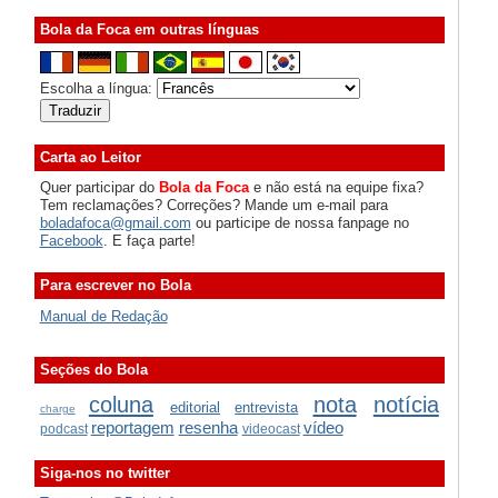
Bola da Foca em outras línguas
Escolha a língua:
Carta ao Leitor
Quer participar do
Bola da Foca
e não está na equipe fixa?
Tem reclamações? Correções? Mande um e-mail para
boladafoca@gmail.com
ou participe de nossa fanpage no
Facebook
. E faça parte!
Para escrever no Bola
Manual de Redação
Seções do Bola
coluna
nota
notícia
editorial
entrevista
charge
reportagem
resenha
vídeo
podcast
videocast
Siga-nos no twitter