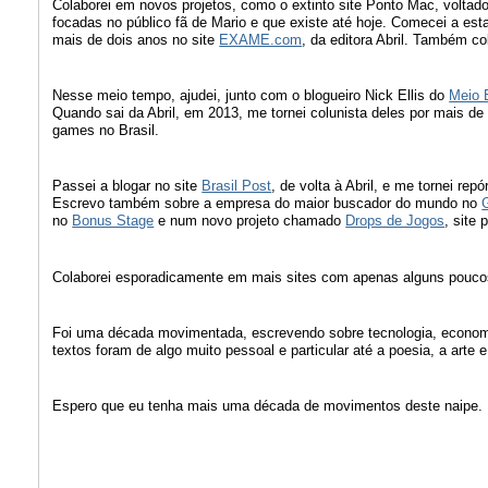
Colaborei em novos projetos, como o extinto site Ponto Mac, voltado
focadas no público fã de Mario e que existe até hoje. Comecei a estag
mais de dois anos no site
EXAME.com
, da editora Abril. Também co
Nesse meio tempo, ajudei, junto com o blogueiro Nick Ellis do
Meio 
Quando sai da Abril, em 2013, me tornei colunista deles por mais 
games no Brasil.
Passei a blogar no site
Brasil Post
, de volta à Abril, e me tornei repó
Escrevo também sobre a empresa do maior buscador do mundo no
no
Bonus Stage
e num novo projeto chamado
Drops de Jogos
, site 
Colaborei esporadicamente em mais sites com apenas alguns poucos t
Foi uma década movimentada, escrevendo sobre tecnologia, economia
textos foram de algo muito pessoal e particular até a poesia, a arte
Espero que eu tenha mais uma década de movimentos deste naipe.