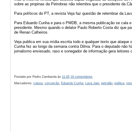
sobre as propinas da Petrobras não relembra que o presidente da C
Para políticos do PT, a revista Veja faz questão de relembrar da Lav
Para Eduardo Cunha e para o PMDB, a mesma publicação se cala e s
presidente. Mesmo quando o delator Paulo Roberto Costa diz que p
de Renan Calheiros.
Veja publica em sua mídia escrita todo e qualquer texto que ataque 
Cunha fez ao longo da semana contra Dilma. Para o deputado não há 
jornalismo enviesado, raso e sonegador de informação gera leitores 
Postado por
Pedro Zambarda
às
11:05
16 comentários
Marcadores:
coluna
,
corrupção
,
Eduardo Cunha
,
Lava Jato
,
petrolão
,
política
,
rep