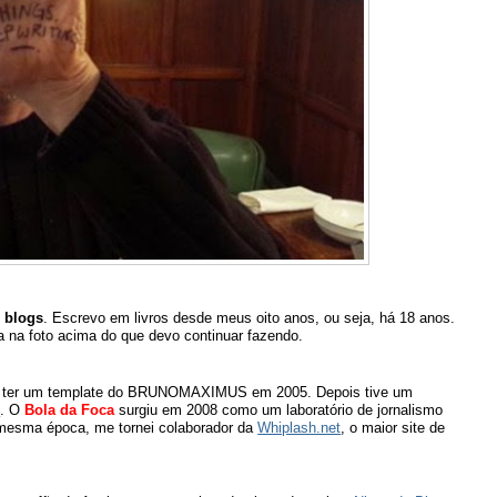
 blogs
. Escrevo em livros desde meus oito anos, ou seja, há 18 anos.
a na foto acima do que devo continuar fazendo.
i a ter um template do BRUNOMAXIMUS em 2005. Depois tive um
s
. O
Bola da Foca
surgiu em 2008 como um laboratório de jornalismo
 mesma época, me tornei colaborador da
Whiplash.net
, o maior site de