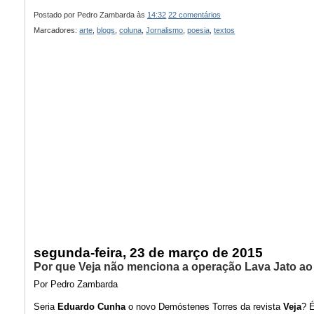
Postado por
Pedro Zambarda
às
14:32
22 comentários
Marcadores:
arte
,
blogs
,
coluna
,
Jornalismo
,
poesia
,
textos
segunda-feira, 23 de março de 2015
Por que Veja não menciona a operação Lava Jato a
Por Pedro Zambarda
Seria
Eduardo Cunha
o novo Demóstenes Torres da revista
Veja
? 