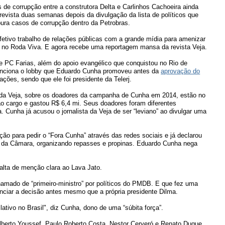
de corrupção entre a construtora Delta e Carlinhos Cachoeira ainda
evista duas semanas depois da divulgação da lista de políticos que
pura casos de corrupção dentro da Petrobras.
tivo trabalho de relações públicas com a grande mídia para amenizar
s e no Roda Viva. E agora recebe uma reportagem mansa da revista Veja.
 PC Farias, além do apoio evangélico que conquistou no Rio de
menciona o lobby que Eduardo Cunha promoveu antes da
aprovação do
ções, sendo que ele foi presidente da Telerj.
 da Veja, sobre os doadores da campanha de Cunha em 2014, estão no
o cargo e gastou R$ 6,4 mi. Seus doadores foram diferentes
nha já acusou o jornalista da Veja de ser “leviano” ao divulgar uma
ção para pedir o “Fora Cunha” através das redes sociais e já declarou
o da Câmara, organizando repasses e propinas. Eduardo Cunha nega
alta de menção clara ao Lava Jato.
amado de “primeiro-ministro” por políticos do PMDB. E que fez uma
ciar a decisão antes mesmo que a própria presidente Dilma.
lativo no Brasil", diz Cunha, dono de uma “súbita força”.
berto Youssef, Paulo Roberto Costa, Nestor Cerveró e Renato Duque