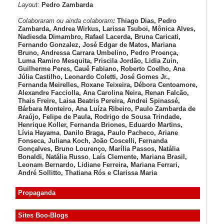
Layout:
Pedro Zambarda
Colaboraram ou ainda colaboram
:
Thiago Dias, Pedro
Zambarda, Andrea Wirkus, Larissa Tsuboi, Mônica Alves,
Nadiesda Dimambro, Rafael Lacerda, Bruna Caricati,
Fernando Gonzalez, José Edgar de Matos, Mariana
Bruno, Andressa Carrara Umbelino, Pedro Proença,
Luma Ramiro Mesquita, Priscila Jordão, Lidia Zuin,
Guilherme Peres, Cauê Fabiano, Roberto Coelho, Ana
Júlia Castilho, Leonardo Coletti, José Gomes Jr.,
Fernanda Meirelles, Roxane Teixeira, Débora Centoamore,
Alexandre Facciolla, Ana Carolina Neira, Renan Falcão,
Thais Freire, Laisa Beatris Pereira, Andrei Spinassé,
Bárbara Monteiro, Ana Luíza
Ribeiro, Paulo Zambarda de
Araújo
, Felipe de Paula, Rodrigo de Sousa Trindade,
Henrique Koller
,
Fernanda Briones, Eduardo Martins,
Lívia Hayama
,
Danilo Braga, Paulo Pacheco
, Ariane
Fonseca, Juliana Koch, João Coscelli
, Fernanda
Gonçalves, Bruno Lourenço
,
Marília Passos,
Natália
Bonaldi
, Natália Russo
,
Laís Clemente,
Mariana Brasil,
Leonam Bernardo,
Lidiane Ferreira,
Mariana Ferrari,
André Sollitto,
Thatiana Rós e Clarissa Maria
Propaganda
Sites Boo-Blogs