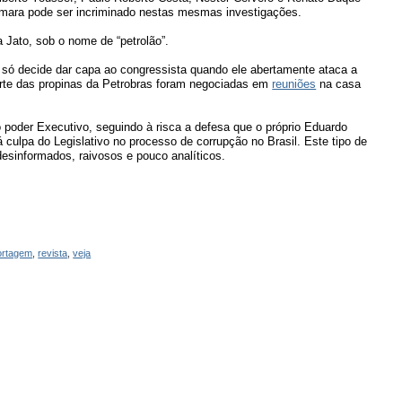
âmara pode ser incriminado nestas mesmas investigações.
a Jato, sob o nome de “petrolão”.
ó decide dar capa ao congressista quando ele abertamente ataca a
arte das propinas da Petrobras foram negociadas em
reuniões
na casa
o poder Executivo, seguindo à risca a defesa que o próprio Eduardo
culpa do Legislativo no processo de corrupção no Brasil. Este tipo de
desinformados, raivosos e pouco analíticos.
ortagem
,
revista
,
veja