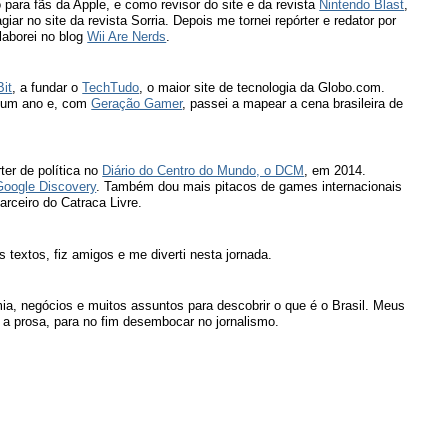
 para fãs da Apple, e como revisor do site e da revista
Nintendo Blast
,
iar no site da revista Sorria. Depois me tornei repórter e redator por
laborei no blog
Wii Are Nerds
.
Bit
, a fundar o
TechTudo
, o maior site de tecnologia da Globo.com.
de um ano e, com
Geração Gamer
, passei a mapear a cena brasileira de
rter de política no
Diário do Centro do Mundo, o DCM
, em 2014.
Google Discovery
. Também dou mais pitacos de games internacionais
parceiro do Catraca Livre.
extos, fiz amigos e me diverti nesta jornada.
, negócios e muitos assuntos para descobrir o que é o Brasil. Meus
 e a prosa, para no fim desembocar no jornalismo.