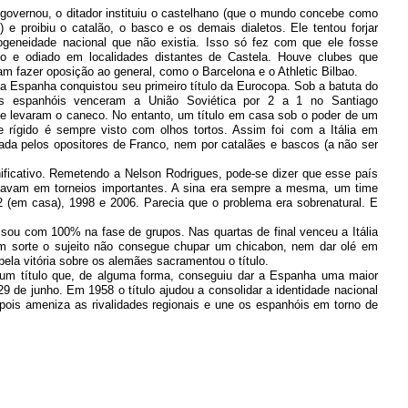
governou, o ditador instituiu o castelhano (que o mundo concebe como
) e proibiu o catalão, o basco e os demais dialetos. Ele tentou forjar
eneidade nacional que não existia. Isso só fez com que ele fosse
o e odiado em localidades distantes de Castela. Houve clubes que
m fazer oposição ao general, como o Barcelona e o Athletic Bilbao.
a Espanha conquistou seu primeiro título da Eurocopa. Sob a batuta do
 os espanhóis venceram a União Soviética por 2 a 1 no Santiago
e levaram o caneco. No entanto, um título em casa sob o poder de um
e rígido é sempre visto com olhos tortos. Assim foi com a Itália em
da pelos opositores de Franco, nem por catalães e bascos (a não ser
ificativo. Remetendo a Nelson Rodrigues, pode-se dizer que esse país
beavam em torneios importantes. A sina era sempre a mesma, um time
(em casa), 1998 e 2006. Parecia que o problema era sobrenatural. E
ou com 100% na fase de grupos. Nas quartas de final venceu a Itália
sem sorte o sujeito não consegue chupar um chicabon, nem dar olé em
bela vitória sobre os alemães sacramentou o título.
 um título que, de alguma forma, conseguiu dar a Espanha uma maior
9 de junho. Em 1958 o título ajudou a consolidar a identidade nacional
, pois ameniza as rivalidades regionais e une os espanhóis em torno de