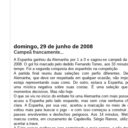
domingo, 29 de junho de 2008
Campeã francamente...
A Espanha ganhou da Alemanha por 1 a 0 e sagrou-se campeã da
2008. O gol foi marcado pelo dedido Fernando Torres, aos 33 minuto
tempo. Foi a segunda conquista dos espanhóis na competição.
A partida final reuniu duas seleções com perfis diferentes. 
Alemanha, que deve ser respeitada em qualquer ocasião, não imp
esteja representando suas cores. Do outro, estava a Espanha, p
uma mística negativa sobre suas costas. É uma seleção que 
momentos decisivos. Mas não hoje.
O que se viu no início do embate foi uma Alemanha com mais posse
acuou a Espanha pelo lado esquerdo, mas sem criar nenhuma c
clara. A Espanha, por sua vez, acertou a marcação no meio de
voltou mais para buscar o jogo - e com isso começou a construir
passes envolventes e desfechos perigosos. Aos 14 minutos, Met
marcou contra, em cruzamento de Capdevilla. Sérgio Ramos, utili
acertar a trave.