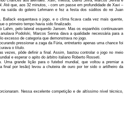
ndo chances aos alemães. Xavi, Iniesta, David Silva, Marcos Senna e
. Até que, aos 32 minutos, - com um passe em profundidade de Xavi –
te na saída do goleiro Lehmann e fez a festa dos súditos do rei Juan
. Ballack esquentava o jogo, e o clima ficava cada vez mais quente,
e o primeiro tempo havia sido finalizado.
do Lahm, pelo lateral esquerdo Jansen. Mas os espanhóis continuavam
anulava Podolski, Marcos Senna dava a qualidade necessária para a
pelo excesso de categoria que demonstrava no jogo.
rocurando pressionar a zaga da Fúria, entretanto apenas uma chance foi
urava o título.
s vezes, pôde definir a final. Assim, bastou controlar o jogo no meio
ial e esperar o apito do árbitro italiano Roberto Rosseti.
. Uma grande lição para o futebol mundial, que voltou a premiar a
final por lesão) levou a chuteira de ouro por ter sido o artilheiro da
rcionaram. Nessa excelente competição e de altíssimo nível técnico,