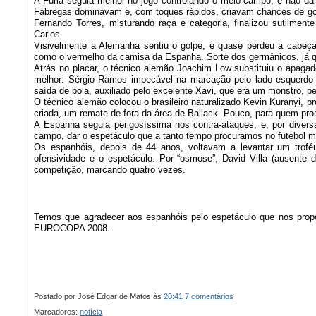
A Fúria seguia melhor no jogo controlando o meio campo, e não da
Fábregas dominavam e, com toques rápidos, criavam chances de gol
Fernando Torres, misturando raça e categoria, finalizou sutilmen
Carlos.
Visivelmente a Alemanha sentiu o golpe, e quase perdeu a cabeça
como o vermelho da camisa da Espanha. Sorte dos germânicos, já qu
Atrás no placar, o técnico alemão Joachim Low substituiu o apaga
melhor: Sérgio Ramos impecável na marcação pelo lado esquerdo 
saída de bola, auxiliado pelo excelente Xavi, que era um monstro, 
O técnico alemão colocou o brasileiro naturalizado Kevin Kuranyi, p
criada, um remate de fora da área de Ballack. Pouco, para quem proc
A Espanha seguia perigosíssima nos contra-ataques, e, por diversa
campo, dar o espetáculo que a tanto tempo procuramos no futebol mund
Os espanhóis, depois de 44 anos, voltavam a levantar um troféu
ofensividade e o espetáculo. Por “osmose”, David Villa (ausente da 
competição, marcando quatro vezes.
Temos que agradecer aos espanhóis pelo espetáculo que nos propo
EUROCOPA 2008.
Postado por
José Edgar de Matos
às
20:41
7 comentários
Marcadores:
notícia