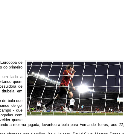
 Eurocopa de
s do primeiro
De um lado a
ortando quem
ossuidora de
titubeia em
 de bola que
hance de gol
 campo - que
 jogadas com
zelder quase
zando a mesma jogada, levantou a bola para Fernando Torres, aos 22,