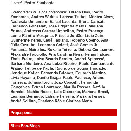
Layout:
Pedro Zambarda
Colaboraram ou ainda colaboram
:
Thiago Dias, Pedro
Zambarda, Andrea Wirkus, Larissa Tsuboi, Mônica Alves,
Nadiesda Dimambro, Rafael Lacerda, Bruna Caricati,
Fernando Gonzalez, José Edgar de Matos, Mariana
Bruno, Andressa Carrara Umbelino, Pedro Proença,
Luma Ramiro Mesquita, Priscila Jordão, Lidia Zuin,
Guilherme Peres, Cauê Fabiano, Roberto Coelho, Ana
Júlia Castilho, Leonardo Coletti, José Gomes Jr.,
Fernanda Meirelles, Roxane Teixeira, Débora Centoamore,
Alexandre Facciolla, Ana Carolina Neira, Renan Falcão,
Thais Freire, Laisa Beatris Pereira, Andrei Spinassé,
Bárbara Monteiro, Ana Luíza
Ribeiro, Paulo Zambarda de
Araújo
, Felipe de Paula, Rodrigo de Sousa Trindade,
Henrique Koller
,
Fernanda Briones, Eduardo Martins,
Lívia Hayama
,
Danilo Braga, Paulo Pacheco
, Ariane
Fonseca, Juliana Koch, João Coscelli
, Fernanda
Gonçalves, Bruno Lourenço
,
Marília Passos,
Natália
Bonaldi
, Natália Russo
,
Laís Clemente,
Mariana Brasil,
Leonam Bernardo,
Lidiane Ferreira,
Mariana Ferrari,
André Sollitto,
Thatiana Rós e Clarissa Maria
Propaganda
Sites Boo-Blogs