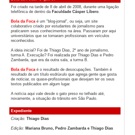
Foi criado na tarde de 8 de abril de 2008, durante uma ligação
telefônica de dentro da
Faculdade Cásper Líbero
.
Bola da Foca
é um "blog-jornal", ou seja, um site
colaborativo criado por estudantes de jornalismo para
praticarem seus conhecimentos na área. Passaram por aqui
universitários que se tornaram profissionais em veículos
reconhecidos.
A ideia inicial? Foi de Thiago Dias, 2º ano de jornalismo,
turma A. Execução? Foi realizada por Thiago Dias e Pedro
Zambarda, que era da outra sala, a turma B.
Bola da Foca
é o resultado de desocupações. Também é
resultado de um título esdrúxulo que agrega gente que gosta
de noticiar, os quase-profissionais que desejam ter os seus
textos publicados em algum lugar.
A notícia aqui vale desde o gato preso no telhado até,
novamente, a situação do trânsito em São Paulo.
Expediente
Criação:
Thiago Dias
Edição:
Mariana Bruno, Pedro Zambarda e Thiago Dias