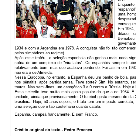
Enquanto 
“espanhol”
uma homog
desprezad
conseguira
Em 1964, 
ditador,
Bernabéu 
governant
1934 e com a Argentina em 1978. A conquista não foi tão comemora
pelos simpáticos ao regime).
Após esse troféu , a seleção espanhola não ganhou mais nada sign
sofria de um complexo de "vira-latas". Os espanhóis sempre titu
relativamente bom, mas que acabava perdendo. Foi assim em 1982 
não era o de Almeida.
Nessa Eurocopa, no entanto, a Espanha deu um banho de bola, pass
nos pênaltis, após partida tensa. Teve sorte? Sim. No entanto, 
touros. Nas semi-finas, um categórico 3 a 0 contra a Rússia. Hoje a 
Essa seleção teve muito mais apoio popular do que a de 1964. É
unidade, ainda que provisoriamente. O futebol gosta mesmo do dia 2
brasileira. Hoje, 50 anos depois, o título tem um impacto correlato
uma seleção que é tão castelhana quanto catalã.
Espanha, campeã francamente. E sem Franco.
Crédito original do texto - Pedro Proença