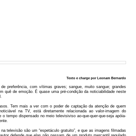
Texto e charge por Leonam Bernardo
 de preferência, com vítimas graves; sangue, muito sangue; grandes
 um quê de emoção. É quase uma pré-condição da noticiabilidade neste
l.
casos. Tem mais a ver com o poder de captação da atenção de quem
noticiável na TV, está diretamente relacionada ao valor-imagem do
o tempo dispensado no meio televisiviso ao-que-quer-que-seja apóia-
ente.
s na televisão são um “espetáculo gratuito”, e que as imagens filmadas
 autor defende que elas não passam de um produto mercantil regulado