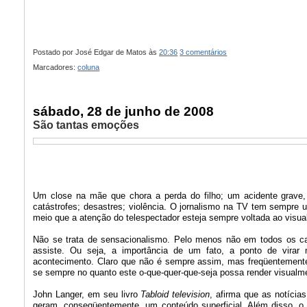
Postado por
José Edgar de Matos
às
20:36
3 comentários
Marcadores:
coluna
sábado, 28 de junho de 2008
São tantas emoções
Um close na mãe que chora a perda do filho; um acidente grave,
catástrofes; desastres; violência. O jornalismo na TV tem sempre
meio que a atenção do telespectador esteja sempre voltada ao visua
Não se trata de sensacionalismo. Pelo menos não em todos os 
assiste. Ou seja, a importância de um fato, a ponto de virar 
acontecimento. Claro que não é sempre assim, mas freqüentemente 
se sempre no quanto este o-que-quer-que-seja possa render visualm
John Langer, em seu livro
Tabloid television
, afirma que as notícia
geram, conseqüentemente, um conteúdo superficial. Além disso, o