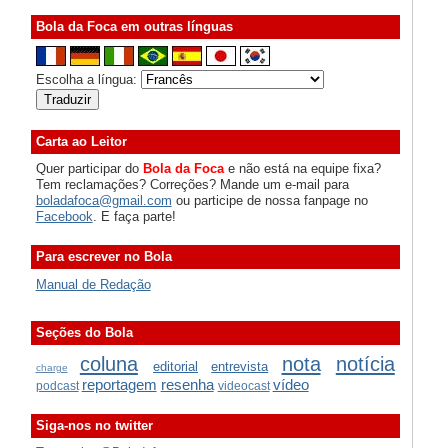
Bola da Foca em outras línguas
Escolha a língua:
Carta ao Leitor
Quer participar do
Bola da Foca
e não está na equipe fixa?
Tem reclamações? Correções? Mande um e-mail para
boladafoca@gmail.com
ou participe de nossa fanpage no
Facebook
. E faça parte!
Para escrever no Bola
Manual de Redação
Seções do Bola
coluna
nota
notícia
editorial
entrevista
charge
reportagem
resenha
vídeo
podcast
videocast
Siga-nos no twitter