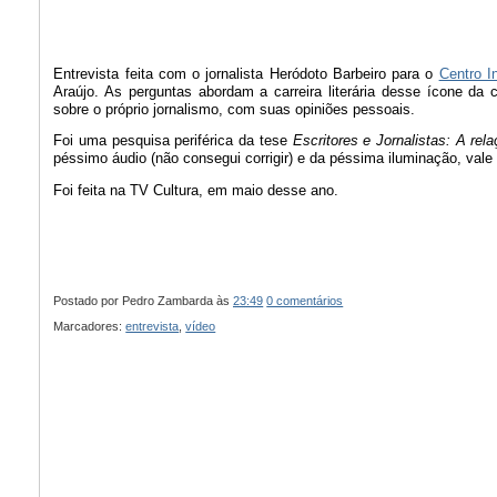
Entrevista feita com o jornalista Heródoto Barbeiro para o
Centro I
Araújo. As perguntas abordam a carreira literária desse ícone da
sobre o próprio jornalismo, com suas opiniões pessoais.
Foi uma pesquisa periférica da tese
Escritores e Jornalistas: A rel
péssimo áudio (não consegui corrigir) e da péssima iluminação, vale
Foi feita na TV Cultura, em maio desse ano.
Postado por
Pedro Zambarda
às
23:49
0 comentários
Marcadores:
entrevista
,
vídeo