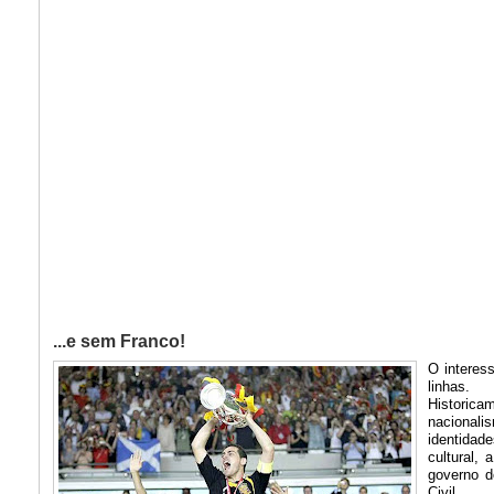
...e sem Franco!
O interes
linhas.
Historic
nacionali
identidad
cultural,
governo d
Civil.