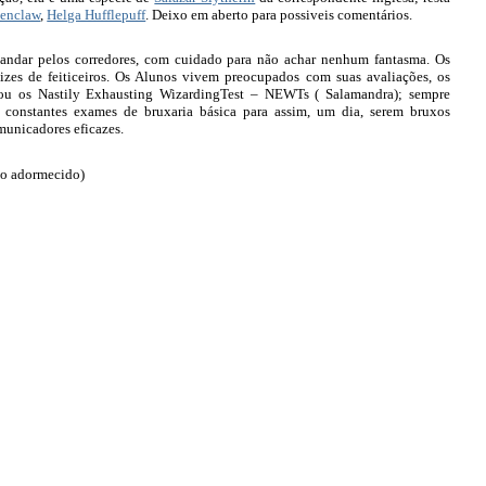
enclaw
,
Helga Hufflepuff
.
Deixo em aberto para possiveis comentários.
a andar pelos corredores, com cuidado para não achar nenhum fantasma. Os
dizes de feiticeiros. Os Alunos vivem preocupados com suas avaliações, os
 ou os Nastily Exhausting WizardingTest – NEWTs ( Salamandra); sempre
 constantes exames de bruxaria básica para assim, um dia, serem bruxos
municadores eficazes.
ão adormecido)