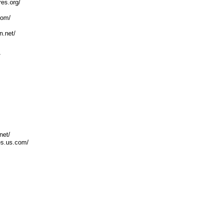
res.org/
com/
n.net/
/
net/
res.us.com/