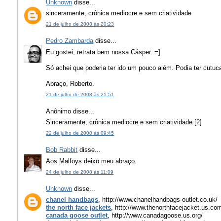
Unknown
disse...
sinceramente, crônica mediocre e sem criatividade
21 de julho de 2008 às 20:23
Pedro Zambarda
disse...
Eu gostei, retrata bem nossa Cásper. =]
Só achei que poderia ter ido um pouco além. Podia ter cutuc
Abraço, Roberto.
21 de julho de 2008 às 21:51
Anônimo disse...
Sinceramente, crônica mediocre e sem criatividade [2]
22 de julho de 2008 às 09:45
Bob Rabbit
disse...
Aos Malfoys deixo meu abraço.
24 de julho de 2008 às 11:09
Unknown
disse...
chanel handbags
, http://www.chanelhandbags-outlet.co.uk/
the north face jackets
, http://www.thenorthfacejacket.us.co
canada goose outlet
, http://www.canadagoose.us.org/