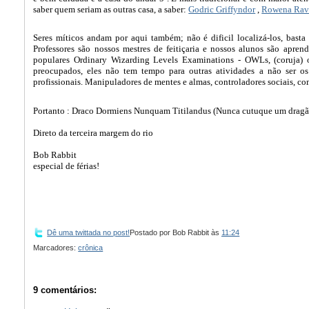
saber quem seriam as outras casa, a saber:
Godric Griffyndor
,
Rowena Rav
Seres míticos andam por aqui também; não é dificil localizá-los, bast
Professores são nossos mestres de feitiçaria e nossos alunos são apren
populares Ordinary Wizarding Levels Examinations - OWLs, (coruja)
preocupados, eles não tem tempo para outras atividades a não ser os
profissionais. Manipuladores de mentes e almas, controladores sociais, co
Portanto : Draco Dormiens Nunquam Titilandus (Nunca cutuque um drag
Direto da terceira margem do rio
Bob Rabbit
especial de férias!
Dê uma twittada no post!
Postado por
Bob Rabbit
às
11:24
Marcadores:
crônica
9 comentários: