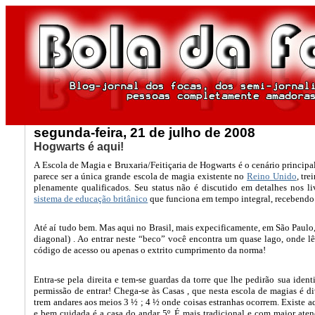
segunda-feira, 21 de julho de 2008
Hogwarts é aqui!
A Escola de Magia e Bruxaria/Feitiçaria de Hogwarts é o cenário principa
parece ser a única grande escola de magia existente no
Reino Unido
, tr
plenamente qualificados. Seu status não é discutido em detalhes nos li
sistema de educação britânico
que funciona em tempo integral, recebendo 
Até aí tudo bem. Mas aqui no Brasil, mais expecificamente, em São Paulo
diagonal) . Ao entrar neste “beco” você encontra um quase lago, onde lê
código de acesso ou apenas o extrito cumprimento da norma!
Entra-se pela direita e tem-se guardas da torre que lhe pedirão sua ident
permissão de entrar! Chega-se às Casas , que nesta escola de magias é d
trem andares aos meios 3 ½ ; 4 ½ onde coisas estranhas ocorrem. Existe 
e bem cuidada é a casa do andar 5º. É mais tradicional e com maior ate