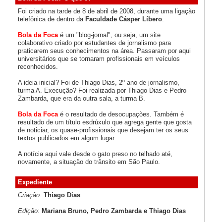
Foi criado na tarde de 8 de abril de 2008, durante uma ligação
telefônica de dentro da
Faculdade Cásper Líbero
.
Bola da Foca
é um "blog-jornal", ou seja, um site
colaborativo criado por estudantes de jornalismo para
praticarem seus conhecimentos na área. Passaram por aqui
universitários que se tornaram profissionais em veículos
reconhecidos.
A ideia inicial? Foi de Thiago Dias, 2º ano de jornalismo,
turma A. Execução? Foi realizada por Thiago Dias e Pedro
Zambarda, que era da outra sala, a turma B.
Bola da Foca
é o resultado de desocupações. Também é
resultado de um título esdrúxulo que agrega gente que gosta
de noticiar, os quase-profissionais que desejam ter os seus
textos publicados em algum lugar.
A notícia aqui vale desde o gato preso no telhado até,
novamente, a situação do trânsito em São Paulo.
Expediente
Criação:
Thiago Dias
Edição:
Mariana Bruno, Pedro Zambarda e Thiago Dias