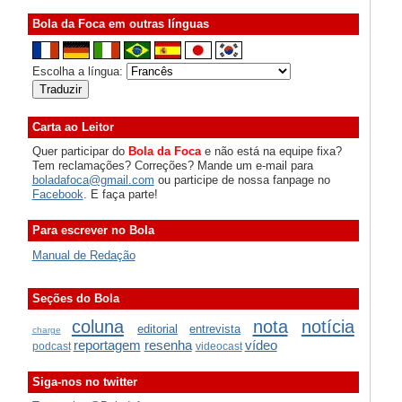
Bola da Foca em outras línguas
Escolha a língua:
Carta ao Leitor
Quer participar do
Bola da Foca
e não está na equipe fixa?
Tem reclamações? Correções? Mande um e-mail para
boladafoca@gmail.com
ou participe de nossa fanpage no
Facebook
. E faça parte!
Para escrever no Bola
Manual de Redação
Seções do Bola
coluna
nota
notícia
editorial
entrevista
charge
reportagem
resenha
vídeo
podcast
videocast
Siga-nos no twitter