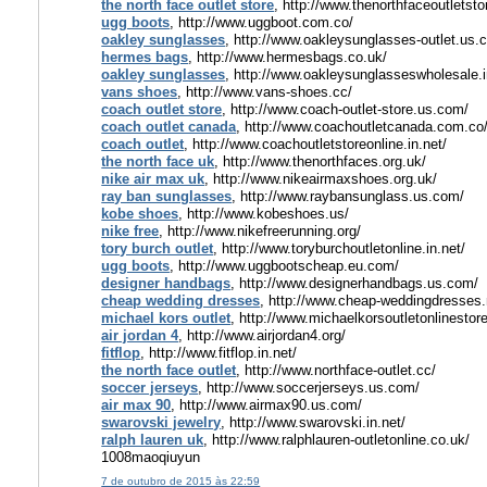
the north face outlet store
, http://www.thenorthfaceoutletsto
ugg boots
, http://www.uggboot.com.co/
oakley sunglasses
, http://www.oakleysunglasses-outlet.us.
hermes bags
, http://www.hermesbags.co.uk/
oakley sunglasses
, http://www.oakleysunglasseswholesale.i
vans shoes
, http://www.vans-shoes.cc/
coach outlet store
, http://www.coach-outlet-store.us.com/
coach outlet canada
, http://www.coachoutletcanada.com.co
coach outlet
, http://www.coachoutletstoreonline.in.net/
the north face uk
, http://www.thenorthfaces.org.uk/
nike air max uk
, http://www.nikeairmaxshoes.org.uk/
ray ban sunglasses
, http://www.raybansunglass.us.com/
kobe shoes
, http://www.kobeshoes.us/
nike free
, http://www.nikefreerunning.org/
tory burch outlet
, http://www.toryburchoutletonline.in.net/
ugg boots
, http://www.uggbootscheap.eu.com/
designer handbags
, http://www.designerhandbags.us.com/
cheap wedding dresses
, http://www.cheap-weddingdresses.
michael kors outlet
, http://www.michaelkorsoutletonlinesto
air jordan 4
, http://www.airjordan4.org/
fitflop
, http://www.fitflop.in.net/
the north face outlet
, http://www.northface-outlet.cc/
soccer jerseys
, http://www.soccerjerseys.us.com/
air max 90
, http://www.airmax90.us.com/
swarovski jewelry
, http://www.swarovski.in.net/
ralph lauren uk
, http://www.ralphlauren-outletonline.co.uk/
1008maoqiuyun
7 de outubro de 2015 às 22:59