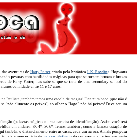
l das aventuras de
Harry Potter
, criado pela britânica
J. K. Rowling
. Hogwarts
einando pessoas com habilidades mágicas para que se tornem bruxos e bruxas
vros de Harry Potter, mas sabe-se que se trata de uma secondary school do
alunos com idade entre 11 e 17 anos.
, na Paulista, também temos uma escola de magias! Fica num beco (que não é
-se "não alimente os peixes"; ao olhar o “lago” não há peixes! Deve ser um
ificação (palavras mágicas ou sua carteira de identificação). Assim você terá
ividida em andares: 3º. 4º. 5º. 6º. Temos também , como a famosa estação de
aqui também o distanciamento entre as casas, cada um na sua. A mais pomposa
nção, ela e uma espécie de
Salazar Slytherin
da correspondente inglesa; resta