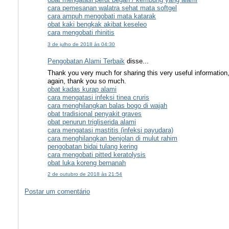
cara pemesanan walatra sehat mata softgel
cara ampuh mengobati mata katarak
obat kaki bengkak akibat keseleo
cara mengobati rhinitis
3 de julho de 2018 às 04:30
Pengobatan Alami Terbaik
disse...
Thank you very much for sharing this very useful information
again, thank you so much.
obat kadas kurap alami
cara mengatasi infeksi tinea cruris
cara menghilangkan balas bogo di wajah
obat tradisional penyakit graves
obat penurun trigliserida alami
cara mengatasi mastitis (infeksi payudara)
cara menghilangkan benjolan di mulut rahim
pengobatan bidai tulang kering
cara mengobati pitted keratolysis
obat luka koreng bernanah
2 de outubro de 2018 às 21:54
Postar um comentário