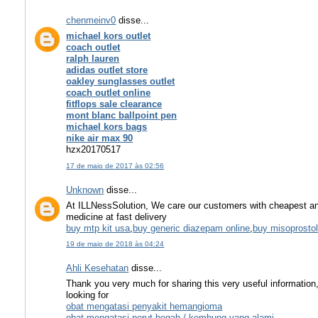
chenmeinv0
disse...
michael kors outlet
coach outlet
ralph lauren
adidas outlet store
oakley sunglasses outlet
coach outlet online
fitflops sale clearance
mont blanc ballpoint pen
michael kors bags
nike air max 90
hzx20170517
17 de maio de 2017 às 02:56
Unknown
disse...
At ILLNessSolution, We care our customers with cheapest a
medicine at fast delivery
buy mtp kit usa
,
buy generic diazepam online
,
buy misoprostol 
19 de maio de 2018 às 04:24
Ahli Kesehatan
disse...
Thank you very much for sharing this very useful information
looking for
obat mengatasi penyakit hemangioma
obat mengatasi perut begah / kembung yang alami