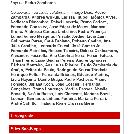
Layout:
Pedro Zambarda
Colaboraram ou ainda colaboram
:
Thiago Dias, Pedro
Zambarda, Andrea Wirkus, Larissa Tsuboi, Mônica Alves,
Nadiesda Dimambro, Rafael Lacerda, Bruna Caricati,
Fernando Gonzalez, José Edgar de Matos, Mariana
Bruno, Andressa Carrara Umbelino, Pedro Proença,
Luma Ramiro Mesquita, Priscila Jordão, Lidia Zuin,
Guilherme Peres, Cauê Fabiano, Roberto Coelho, Ana
Júlia Castilho, Leonardo Coletti, José Gomes Jr.,
Fernanda Meirelles, Roxane Teixeira, Débora Centoamore,
Alexandre Facciolla, Ana Carolina Neira, Renan Falcão,
Thais Freire, Laisa Beatris Pereira, Andrei Spinassé,
Bárbara Monteiro, Ana Luíza
Ribeiro, Paulo Zambarda de
Araújo
, Felipe de Paula, Rodrigo de Sousa Trindade,
Henrique Koller
,
Fernanda Briones, Eduardo Martins,
Lívia Hayama
,
Danilo Braga, Paulo Pacheco
, Ariane
Fonseca, Juliana Koch, João Coscelli
, Fernanda
Gonçalves, Bruno Lourenço
,
Marília Passos,
Natália
Bonaldi
, Natália Russo
,
Laís Clemente,
Mariana Brasil,
Leonam Bernardo,
Lidiane Ferreira,
Mariana Ferrari,
André Sollitto,
Thatiana Rós e Clarissa Maria
Propaganda
Sites Boo-Blogs