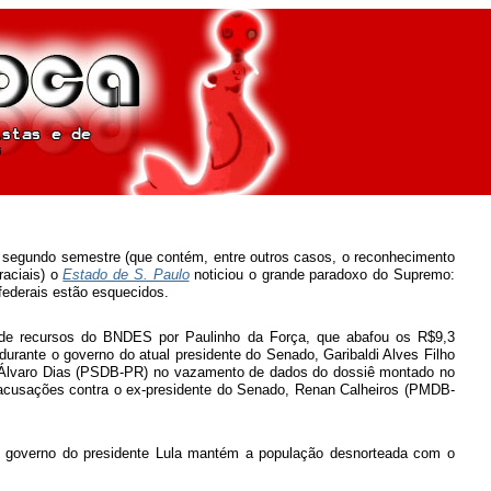
segundo semestre (que contém, entre outros casos, o reconhecimento
raciais) o
Estado de S. Paulo
noticiou o grande paradoxo do Supremo:
federais estão esquecidos.
 de recursos do BNDES por Paulinho da Força, que abafou os R$9,3
urante o governo do atual presidente do Senado, Garibaldi Alves Filho
r Álvaro Dias (PSDB-PR) no vazamento de dados do dossiê montado no
as acusações contra o ex-presidente do Senado, Renan Calheiros (PMDB-
 o governo do presidente Lula mantém a população desnorteada com o