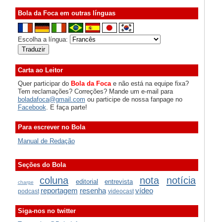
Bola da Foca em outras línguas
Escolha a língua:
Carta ao Leitor
Quer participar do
Bola da Foca
e não está na equipe fixa?
Tem reclamações? Correções? Mande um e-mail para
boladafoca@gmail.com
ou participe de nossa fanpage no
Facebook
. E faça parte!
Para escrever no Bola
Manual de Redação
Seções do Bola
coluna
nota
notícia
editorial
entrevista
charge
reportagem
resenha
vídeo
podcast
videocast
Siga-nos no twitter