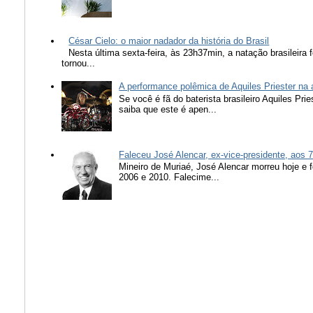
César Cielo: o maior nadador da história do Brasil
Nesta última sexta-feira, às 23h37min, a natação brasileira f
tornou...
A performance polêmica de Aquiles Priester na
Se você é fã do baterista brasileiro Aquiles Pr
saiba que este é apen...
Faleceu José Alencar, ex-vice-presidente, aos 
Mineiro de Muriaé, José Alencar morreu hoje e f
2006 e 2010. Falecime...