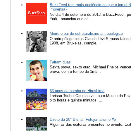
BuzzFeed tem mais audiência do que o jornal N
imprensa?
No dia 4 de setembro de 2013, o BuzzFeed , popu
York, anunciou que ati...
Morre o pai do estruturalismo antropológico
O antropólogo belga Claude Lévi-Strauss falece
1908, em Bruxelas, comple...
Faltam duas
Sexta prova, sexto ouro. Michael Phelps vence
prova, com o tempo de 1m5...
63 anos da bomba de Hiroshima
Larissa Tsuboi Ogusico visitou o Museu da Paz
oito horas e quinze minutos, ...
Direto da 20ª Bienal: Fotojornalismo #5
Algumas das editoras presentes no evento: Edit