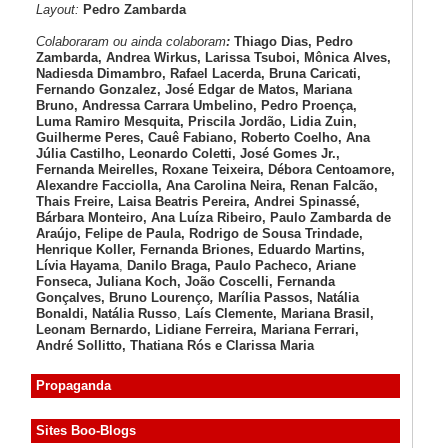
Layout:
Pedro Zambarda
Colaboraram ou ainda colaboram
:
Thiago Dias, Pedro
Zambarda, Andrea Wirkus, Larissa Tsuboi, Mônica Alves,
Nadiesda Dimambro, Rafael Lacerda, Bruna Caricati,
Fernando Gonzalez, José Edgar de Matos, Mariana
Bruno, Andressa Carrara Umbelino, Pedro Proença,
Luma Ramiro Mesquita, Priscila Jordão, Lidia Zuin,
Guilherme Peres, Cauê Fabiano, Roberto Coelho, Ana
Júlia Castilho, Leonardo Coletti, José Gomes Jr.,
Fernanda Meirelles, Roxane Teixeira, Débora Centoamore,
Alexandre Facciolla, Ana Carolina Neira, Renan Falcão,
Thais Freire, Laisa Beatris Pereira, Andrei Spinassé,
Bárbara Monteiro, Ana Luíza
Ribeiro, Paulo Zambarda de
Araújo
, Felipe de Paula, Rodrigo de Sousa Trindade,
Henrique Koller
,
Fernanda Briones, Eduardo Martins,
Lívia Hayama
,
Danilo Braga, Paulo Pacheco
, Ariane
Fonseca, Juliana Koch, João Coscelli
, Fernanda
Gonçalves, Bruno Lourenço
,
Marília Passos,
Natália
Bonaldi
, Natália Russo
,
Laís Clemente,
Mariana Brasil,
Leonam Bernardo,
Lidiane Ferreira,
Mariana Ferrari,
André Sollitto,
Thatiana Rós e Clarissa Maria
Propaganda
Sites Boo-Blogs