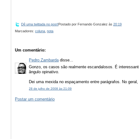
Dê uma twittada no post!
Postado por
Fernando Gonzalez
às
20:19
Marcadores:
coluna
,
nota
Um comentário:
Pedro Zambarda
disse...
Gonzo, os casos são realmente escandalosos. É interessant
ângulo opinativo.
Dei uma mexida no espaçamento entre parágrafos. No geral, 
28 de julho de 2008 às 21:09
Postar um comentário