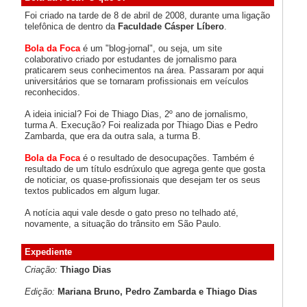
Foi criado na tarde de 8 de abril de 2008, durante uma ligação
telefônica de dentro da
Faculdade Cásper Líbero
.
Bola da Foca
é um "blog-jornal", ou seja, um site
colaborativo criado por estudantes de jornalismo para
praticarem seus conhecimentos na área. Passaram por aqui
universitários que se tornaram profissionais em veículos
reconhecidos.
A ideia inicial? Foi de Thiago Dias, 2º ano de jornalismo,
turma A. Execução? Foi realizada por Thiago Dias e Pedro
Zambarda, que era da outra sala, a turma B.
Bola da Foca
é o resultado de desocupações. Também é
resultado de um título esdrúxulo que agrega gente que gosta
de noticiar, os quase-profissionais que desejam ter os seus
textos publicados em algum lugar.
A notícia aqui vale desde o gato preso no telhado até,
novamente, a situação do trânsito em São Paulo.
Expediente
Criação:
Thiago Dias
Edição:
Mariana Bruno, Pedro Zambarda e Thiago Dias