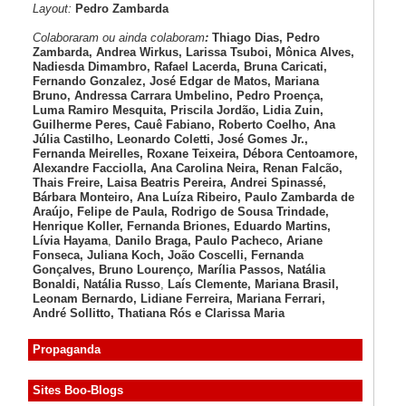
Layout:
Pedro Zambarda
Colaboraram ou ainda colaboram
:
Thiago Dias, Pedro
Zambarda, Andrea Wirkus, Larissa Tsuboi, Mônica Alves,
Nadiesda Dimambro, Rafael Lacerda, Bruna Caricati,
Fernando Gonzalez, José Edgar de Matos, Mariana
Bruno, Andressa Carrara Umbelino, Pedro Proença,
Luma Ramiro Mesquita, Priscila Jordão, Lidia Zuin,
Guilherme Peres, Cauê Fabiano, Roberto Coelho, Ana
Júlia Castilho, Leonardo Coletti, José Gomes Jr.,
Fernanda Meirelles, Roxane Teixeira, Débora Centoamore,
Alexandre Facciolla, Ana Carolina Neira, Renan Falcão,
Thais Freire, Laisa Beatris Pereira, Andrei Spinassé,
Bárbara Monteiro, Ana Luíza
Ribeiro, Paulo Zambarda de
Araújo
, Felipe de Paula, Rodrigo de Sousa Trindade,
Henrique Koller
,
Fernanda Briones, Eduardo Martins,
Lívia Hayama
,
Danilo Braga, Paulo Pacheco
, Ariane
Fonseca, Juliana Koch, João Coscelli
, Fernanda
Gonçalves, Bruno Lourenço
,
Marília Passos,
Natália
Bonaldi
, Natália Russo
,
Laís Clemente,
Mariana Brasil,
Leonam Bernardo,
Lidiane Ferreira,
Mariana Ferrari,
André Sollitto,
Thatiana Rós e Clarissa Maria
Propaganda
Sites Boo-Blogs