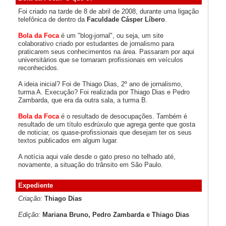
Foi criado na tarde de 8 de abril de 2008, durante uma ligação
telefônica de dentro da
Faculdade Cásper Líbero
.
Bola da Foca
é um "blog-jornal", ou seja, um site
colaborativo criado por estudantes de jornalismo para
praticarem seus conhecimentos na área. Passaram por aqui
universitários que se tornaram profissionais em veículos
reconhecidos.
A ideia inicial? Foi de Thiago Dias, 2º ano de jornalismo,
turma A. Execução? Foi realizada por Thiago Dias e Pedro
Zambarda, que era da outra sala, a turma B.
Bola da Foca
é o resultado de desocupações. Também é
resultado de um título esdrúxulo que agrega gente que gosta
de noticiar, os quase-profissionais que desejam ter os seus
textos publicados em algum lugar.
A notícia aqui vale desde o gato preso no telhado até,
novamente, a situação do trânsito em São Paulo.
Expediente
Criação:
Thiago Dias
Edição:
Mariana Bruno, Pedro Zambarda e Thiago Dias