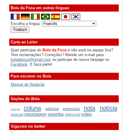
Bola da Foca em outras línguas
Escolha a língua:
Carta ao Leitor
Quer participar do
Bola da Foca
e não está na equipe fixa?
Tem reclamações? Correções? Mande um e-mail para
boladafoca@gmail.com
ou participe de nossa fanpage no
Facebook
. E faça parte!
Para escrever no Bola
Manual de Redação
Seções do Bola
coluna
nota
notícia
editorial
entrevista
charge
reportagem
resenha
vídeo
podcast
videocast
Siga-nos no twitter