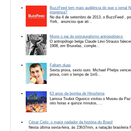
BuzzFeed tem mais audiência do que o jornal N
imprensa?
No dia 4 de setembro de 2013, o BuzzFeed , popu
York, anunciou que ati...
Morre o pai do estruturalismo antropológico
O antropólogo belga Claude Lévi-Strauss falece
1908, em Bruxelas, comple...
Faltam duas
Sexta prova, sexto ouro. Michael Phelps vence
prova, com o tempo de 1m5...
63 anos da bomba de Hiroshima
Larissa Tsuboi Ogusico visitou o Museu da Paz
oito horas e quinze minutos, ...
César Cielo: o maior nadador da história do Brasil
Nesta última sexta-feira, às 23h37min, a natação brasileira f