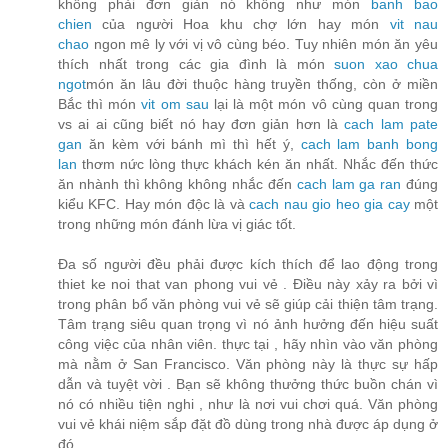
không phải đơn giản nó không như món
banh bao
chien
của người Hoa khu chợ lớn hay món
vit nau
chao
ngon mê ly với vị vô cùng béo. Tuy nhiên món ăn yêu
thích nhất trong các gia đình là món
suon xao chua
ngot
món ăn lâu đời thuộc hàng truyền thống, còn ở miền
Bắc thì món
vit om sau
lại là một món vô cùng quan trong
vs ai ai cũng biết nó hay đơn giản hơn là
cach lam pate
gan
ăn kèm với bánh mì thì hết ý,
cach lam banh bong
lan
thơm nức lòng thực khách kén ăn nhất. Nhắc đến thức
ăn nhành thì không không nhắc đến
cach lam ga ran
đúng
kiểu KFC. Hay món độc là và
cach nau gio heo gia cay
một
trong những món đánh lừa vị giác tốt.
Đa số người đều phải được kích thích để lao động trong
thiet ke noi that van phong vui vẻ . Điều này xảy ra bởi vì
trong phân bổ văn phòng vui vẻ sẽ giúp cải thiện tâm trạng.
Tâm trạng siêu quan trọng vì nó ảnh hưởng đến hiệu suất
công việc của nhân viên. thực tại , hãy nhìn vào văn phòng
mà nằm ở San Francisco. Văn phòng này là thực sự hấp
dẫn và tuyệt vời . Bạn sẽ không thưởng thức buồn chán vì
nó có nhiều tiện nghi , như là nơi vui chơi quá. Văn phòng
vui vẻ khái niệm sắp đặt đồ dùng trong nhà được áp dụng ở
đó.