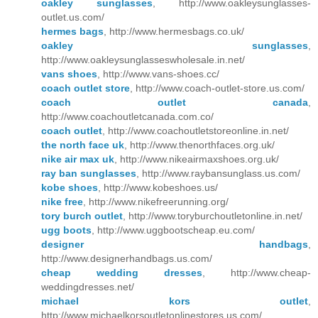
oakley sunglasses
, http://www.oakleysunglasses-
outlet.us.com/
hermes bags
, http://www.hermesbags.co.uk/
oakley sunglasses
,
http://www.oakleysunglasseswholesale.in.net/
vans shoes
, http://www.vans-shoes.cc/
coach outlet store
, http://www.coach-outlet-store.us.com/
coach outlet canada
,
http://www.coachoutletcanada.com.co/
coach outlet
, http://www.coachoutletstoreonline.in.net/
the north face uk
, http://www.thenorthfaces.org.uk/
nike air max uk
, http://www.nikeairmaxshoes.org.uk/
ray ban sunglasses
, http://www.raybansunglass.us.com/
kobe shoes
, http://www.kobeshoes.us/
nike free
, http://www.nikefreerunning.org/
tory burch outlet
, http://www.toryburchoutletonline.in.net/
ugg boots
, http://www.uggbootscheap.eu.com/
designer handbags
,
http://www.designerhandbags.us.com/
cheap wedding dresses
, http://www.cheap-
weddingdresses.net/
michael kors outlet
,
http://www.michaelkorsoutletonlinestores.us.com/