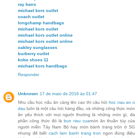
ray bans
michael kors outlet
coach outlet
longchamp handbags
michael kors outlet
michael kors outlet online
michael kors outlet online
oakley sunglasses
burberry outlet
kobe shoes 11
michael kors handbags
Responder
Unknown
17 de maio de 2016 às 01:47
Nhu cầu học nấu ăn càng lên cao thì câu hỏi
hoc nau an o
dau
luôn là một câu hỏi hàng đầu, và những công thức món
ăn yêu thích với mọi người thường là những món gì, đa
phần công thức đó là
bun rieu cua
món ăn thuần túy của
người miền Tây Nam Bộ hay món bánh tráng trộn ờ SG
nhưng để biết
cach lam banh trang tron
ngon đúng điệu