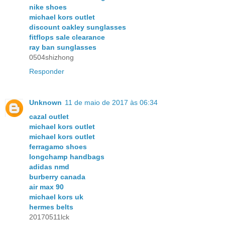
nike shoes
michael kors outlet
discount oakley sunglasses
fitflops sale clearance
ray ban sunglasses
0504shizhong
Responder
Unknown
11 de maio de 2017 às 06:34
cazal outlet
michael kors outlet
michael kors outlet
ferragamo shoes
longchamp handbags
adidas nmd
burberry canada
air max 90
michael kors uk
hermes belts
20170511lck