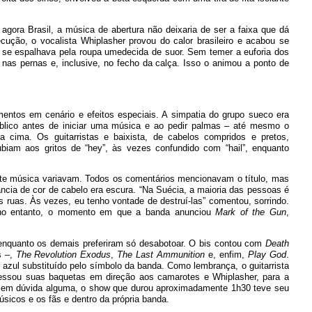
agora Brasil, a música de abertura não deixaria de ser a faixa que dá
ecução, o vocalista Whiplasher provou do calor brasileiro e acabou se
te se espalhava pela roupa umedecida de suor. Sem temer a euforia dos
 nas pernas e, inclusive, no fecho da calça. Isso o animou a ponto de
entos em cenário e efeitos especiais. A simpatia do grupo sueco era
úblico antes de iniciar uma música e ao pedir palmas – até mesmo o
a cima. Os guitarristas e baixista, de cabelos compridos e pretos,
iam aos gritos de “hey”, às vezes confundido com “hail”, enquanto
inte música variavam. Todos os comentários mencionavam o título, mas
nância de cor de cabelo era escura. “Na Suécia, a maioria das pessoas é
s ruas. Às vezes, eu tenho vontade de destruí-las” comentou, sorrindo.
, no entanto, o momento em que a banda anunciou
Mark of the Gun
,
enquanto os demais preferiram só desabotoar. O bis contou com
Death
s –,
The Revolution Exodus
,
The Last Ammunition
e, enfim,
Play God
.
azul substituído pelo símbolo da banda. Como lembrança, o guitarrista
messou suas baquetas em direção aos camarotes e Whiplasher, para a
. Sem dúvida alguma, o show que durou aproximadamente 1h30 teve seu
úsicos e os fãs e dentro da própria banda.