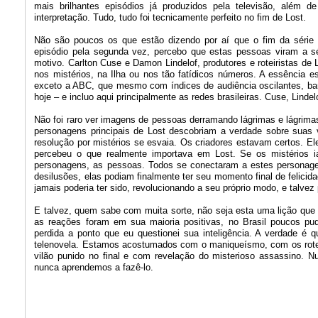
mais brilhantes episódios já produzidos pela televisão, além de 
interpretação. Tudo, tudo foi tecnicamente perfeito no fim de Lost.
Não são poucos os que estão dizendo por aí que o fim da série 
episódio pela segunda vez, percebo que estas pessoas viram a sé
motivo. Carlton Cuse e Damon Lindelof, produtores e roteiristas de
nos mistérios, na Ilha ou nos tão fatídicos números. A essência 
exceto a ABC, que mesmo com índices de audiência oscilantes, ba
hoje – e incluo aqui principalmente as redes brasileiras. Cuse, Linde
Não foi raro ver imagens de pessoas derramando lágrimas e lágrim
personagens principais de Lost descobriam a verdade sobre suas
resolução por mistérios se esvaia. Os criadores estavam certos. El
percebeu o que realmente importava em Lost. Se os mistérios 
personagens, as pessoas. Todos se conectaram a estes personage
desilusões, elas podiam finalmente ter seu momento final de felicida
jamais poderia ter sido, revolucionando a seu próprio modo, e talvez
E talvez, quem sabe com muita sorte, não seja esta uma lição que
as reações foram em sua maioria positivas, no Brasil poucos pude
perdida a ponto que eu questionei sua inteligência. A verdade é 
telenovela. Estamos acostumados com o maniqueísmo, com os rote
vilão punido no final e com revelação do misterioso assassino. N
nunca aprendemos a fazê-lo.