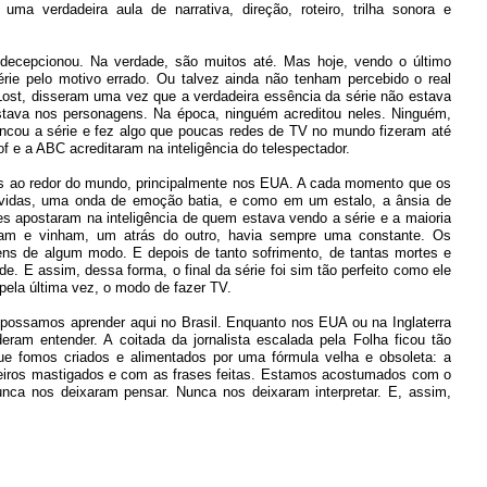
uma verdadeira aula de narrativa, direção, roteiro, trilha sonora e
decepcionou. Na verdade, são muitos até. Mas hoje, vendo o último
rie pelo motivo errado. Ou talvez ainda não tenham percebido o real
 Lost, disseram uma vez que a verdadeira essência da série não estava
estava nos personagens. Na época, ninguém acreditou neles. Ninguém,
ncou a série e fez algo que poucas redes de TV no mundo fizeram até
lof e a ABC acreditaram na inteligência do telespectador.
as ao redor do mundo, principalmente nos EUA. A cada momento que os
 vidas, uma onda de emoção batia, e como em um estalo, a ânsia de
es apostaram na inteligência de quem estava vendo a série e a maioria
iam e vinham, um atrás do outro, havia sempre uma constante. Os
ns de algum modo. E depois de tanto sofrimento, de tantas mortes e
de. E assim, dessa forma, o final da série foi sim tão perfeito como ele
 pela última vez, o modo de fazer TV.
 possamos aprender aqui no Brasil. Enquanto nos EUA ou na Inglaterra
ram entender. A coitada da jornalista escalada pela Folha ficou tão
que fomos criados e alimentados por uma fórmula velha e obsoleta: a
iros mastigados e com as frases feitas. Estamos acostumados com o
unca nos deixaram pensar. Nunca nos deixaram interpretar. E, assim,