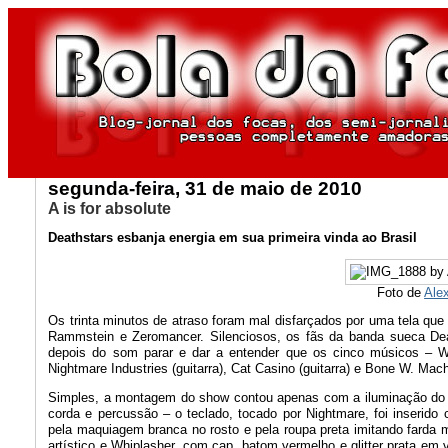
segunda-feira, 31 de maio de 2010
A is for absolute
Deathstars esbanja energia em sua primeira vinda ao Brasil
Foto de
Ale
Os trinta minutos de atraso foram mal disfarçados por uma tela que
Rammstein e Zeromancer. Silenciosos, os fãs da banda sueca De
depois do som parar e dar a entender que os cinco músicos – Whi
Nightmare Industries (guitarra), Cat Casino (guitarra) e Bone W. Mach
Simples, a montagem do show contou apenas com a iluminação do 
corda e percussão – o teclado, tocado por Nightmare, foi inserid
pela maquiagem branca no rosto e pela roupa preta imitando farda
artístico e Whiplasher, com cap, batom vermelho e glitter prata em 