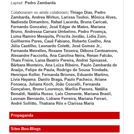
Layout:
Pedro Zambarda
Colaboraram ou ainda colaboram
:
Thiago Dias, Pedro
Zambarda, Andrea Wirkus, Larissa Tsuboi, Mônica Alves,
Nadiesda Dimambro, Rafael Lacerda, Bruna Caricati,
Fernando Gonzalez, José Edgar de Matos, Mariana
Bruno, Andressa Carrara Umbelino, Pedro Proença,
Luma Ramiro Mesquita, Priscila Jordão, Lidia Zuin,
Guilherme Peres, Cauê Fabiano, Roberto Coelho, Ana
Júlia Castilho, Leonardo Coletti, José Gomes Jr.,
Fernanda Meirelles, Roxane Teixeira, Débora Centoamore,
Alexandre Facciolla, Ana Carolina Neira, Renan Falcão,
Thais Freire, Laisa Beatris Pereira, Andrei Spinassé,
Bárbara Monteiro, Ana Luíza
Ribeiro, Paulo Zambarda de
Araújo
, Felipe de Paula, Rodrigo de Sousa Trindade,
Henrique Koller
,
Fernanda Briones, Eduardo Martins,
Lívia Hayama
,
Danilo Braga, Paulo Pacheco
, Ariane
Fonseca, Juliana Koch, João Coscelli
, Fernanda
Gonçalves, Bruno Lourenço
,
Marília Passos,
Natália
Bonaldi
, Natália Russo
,
Laís Clemente,
Mariana Brasil,
Leonam Bernardo,
Lidiane Ferreira,
Mariana Ferrari,
André Sollitto,
Thatiana Rós e Clarissa Maria
Propaganda
Sites Boo-Blogs