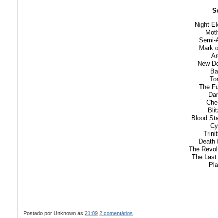
Se
Night El
Mot
Semi-
Mark o
Ar
New De
Ba
To
The Fu
Da
Che
Blit
Blood St
Cy
Trini
Death 
The Revol
The Last
Pl
Postado por
Unknown
às
21:09
2 comentários