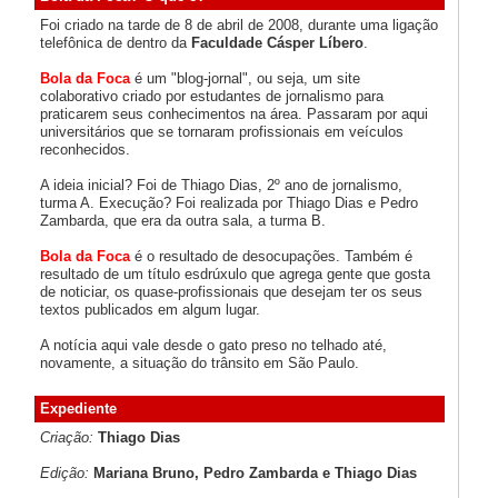
Foi criado na tarde de 8 de abril de 2008, durante uma ligação
telefônica de dentro da
Faculdade Cásper Líbero
.
Bola da Foca
é um "blog-jornal", ou seja, um site
colaborativo criado por estudantes de jornalismo para
praticarem seus conhecimentos na área. Passaram por aqui
universitários que se tornaram profissionais em veículos
reconhecidos.
A ideia inicial? Foi de Thiago Dias, 2º ano de jornalismo,
turma A. Execução? Foi realizada por Thiago Dias e Pedro
Zambarda, que era da outra sala, a turma B.
Bola da Foca
é o resultado de desocupações. Também é
resultado de um título esdrúxulo que agrega gente que gosta
de noticiar, os quase-profissionais que desejam ter os seus
textos publicados em algum lugar.
A notícia aqui vale desde o gato preso no telhado até,
novamente, a situação do trânsito em São Paulo.
Expediente
Criação:
Thiago Dias
Edição:
Mariana Bruno, Pedro Zambarda e Thiago Dias