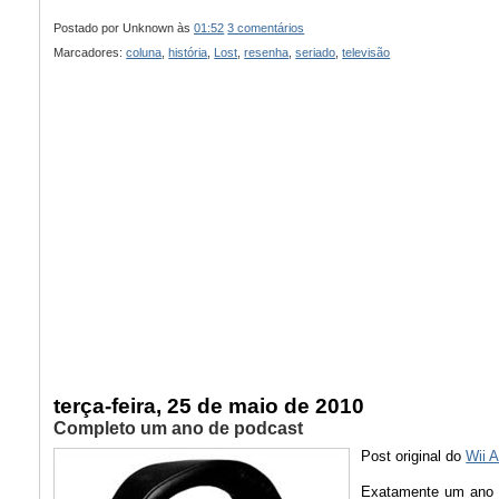
Postado por
Unknown
às
01:52
3 comentários
Marcadores:
coluna
,
história
,
Lost
,
resenha
,
seriado
,
televisão
terça-feira, 25 de maio de 2010
Completo um ano de podcast
Post original do
Wii 
Exatamente um ano a