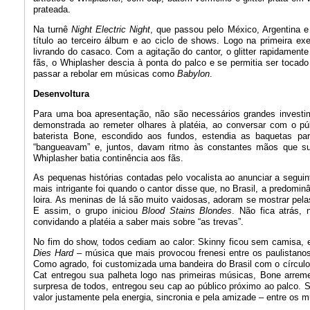
prateada.
Na turnê
Night Electric Night
, que passou pelo México, Argentina e 
título ao terceiro álbum e ao ciclo de shows. Logo na primeira ex
livrando do casaco. Com a agitação do cantor, o glitter rapidamen
fãs, o Whiplasher descia à ponta do palco e se permitia ser tocado
passar a rebolar em músicas como
Babylon
.
Desenvoltura
Para uma boa apresentação, não são necessários grandes investim
demonstrada ao remeter olhares à platéia, ao conversar com o p
baterista Bone, escondido aos fundos, estendia as baquetas par
“bangueavam” e, juntos, davam ritmo às constantes mãos que sub
Whiplasher batia continência aos fãs.
As pequenas histórias contadas pelo vocalista ao anunciar a segu
mais intrigante foi quando o cantor disse que, no Brasil, a predomi
loira. As meninas de lá são muito vaidosas, adoram se mostrar pela
E assim, o grupo iniciou
Blood Stains Blondes
. Não fica atrás
convidando a platéia a saber mais sobre “as trevas”.
No fim do show, todos cediam ao calor: Skinny ficou sem camisa, 
Dies Hard
– música que mais provocou frenesi entre os paulistano
Como agrado, foi customizada uma bandeira do Brasil com o círculo 
Cat entregou sua palheta logo nas primeiras músicas, Bone arre
surpresa de todos, entregou seu cap ao público próximo ao palco
valor justamente pela energia, sincronia e pela amizade – entre os m