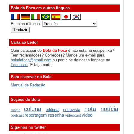
Bola da Foca em outras línguas
Escolha a língua:
Carta ao Leitor
Quer participar do
Bola da Foca
e não está na equipe fixa?
Tem reclamações? Correções? Mande um e-mail para
boladafoca@gmail.com
ou participe de nossa fanpage no
Facebook
. E faça parte!
Para escrever no Bola
Manual de Redação
Seções do Bola
coluna
nota
notícia
editorial
entrevista
charge
reportagem
resenha
vídeo
podcast
videocast
Siga-nos no twitter