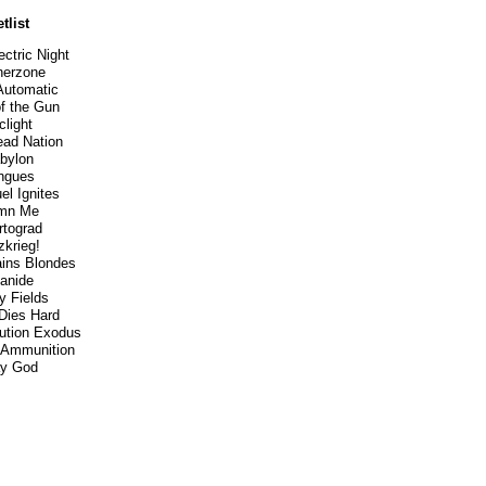
tlist
ectric Night
herzone
Automatic
f the Gun
clight
ad Nation
bylon
ngues
el Ignites
mn Me
rtograd
zkrieg!
ains Blondes
anide
ty Fields
Dies Hard
ution Exodus
 Ammunition
ay God