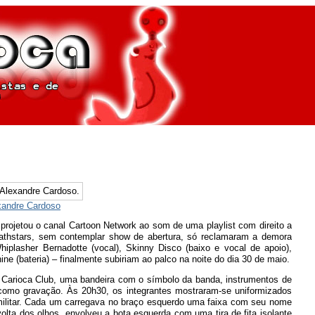
xandre Cardoso
 projetou o canal Cartoon Network ao som de uma playlist com direito a
athstars, sem contemplar show de abertura, só reclamaram a demora
plasher Bernadotte (vocal), Skinny Disco (baixo e vocal de apoio),
ine (bateria) – finalmente subiriam ao palco na noite do dia 30 de maio.
Carioca Club, uma bandeira com o símbolo da banda, instrumentos de
o como gravação. Às 20h30, os integrantes mostraram-se uniformizados
 militar. Cada um carregava no braço esquerdo uma faixa com seu nome
volta dos olhos, envolveu a bota esquerda com uma tira de fita isolante