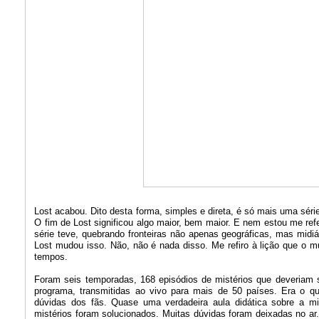
Lost acabou. Dito desta forma, simples e direta, é só mais uma sér
O fim de Lost significou algo maior, bem maior. E nem estou me refe
série teve, quebrando fronteiras não apenas geográficas, mas midiát
Lost mudou isso. Não, não é nada disso. Me refiro à lição que o m
tempos.
Foram seis temporadas, 168 episódios de mistérios que deveriam s
programa, transmitidas ao vivo para mais de 50 países. Era o q
dúvidas dos fãs. Quase uma verdadeira aula didática sobre a m
mistérios foram solucionados. Muitas dúvidas foram deixadas no ar.