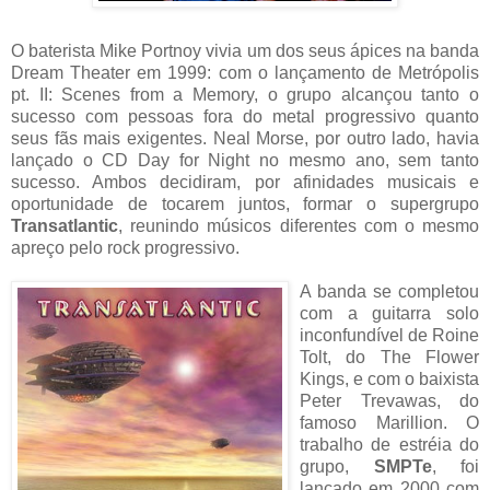
O baterista Mike Portnoy vivia um dos seus ápices na banda
Dream Theater em 1999: com o lançamento de Metrópolis
pt. II: Scenes from a Memory, o grupo alcançou tanto o
sucesso com pessoas fora do metal progressivo quanto
seus fãs mais exigentes. Neal Morse, por outro lado, havia
lançado o CD Day for Night no mesmo ano, sem tanto
sucesso. Ambos decidiram, por afinidades musicais e
oportunidade de tocarem juntos, formar o supergrupo
Transatlantic
, reunindo músicos diferentes com o mesmo
apreço pelo rock progressivo.
A banda se completou
com a guitarra solo
inconfundível de Roine
Tolt, do The Flower
Kings, e com o baixista
Peter Trevawas, do
famoso Marillion. O
trabalho de estréia do
grupo,
SMPTe
, foi
lançado em 2000 com