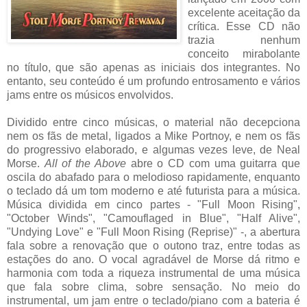
excelente aceitação da
crítica. Esse CD não
trazia nenhum
conceito mirabolante
no título, que são apenas as iniciais dos integrantes. No
entanto, seu conteúdo é um profundo entrosamento e vários
jams entre os músicos envolvidos.
Dividido entre cinco músicas, o material não decepciona
nem os fãs de metal, ligados a Mike Portnoy, e nem os fãs
do progressivo elaborado, e algumas vezes leve, de Neal
Morse.
All of the Above
abre o CD com uma guitarra que
oscila do abafado para o melodioso rapidamente, enquanto
o teclado dá um tom moderno e até futurista para a música.
Música dividida em cinco partes - "Full Moon Rising",
"October Winds", "Camouflaged in Blue", "Half Alive",
"Undying Love" e "Full Moon Rising (Reprise)" -, a abertura
fala sobre a renovação que o outono traz, entre todas as
estações do ano. O vocal agradável de Morse dá ritmo e
harmonia com toda a riqueza instrumental de uma música
que fala sobre clima, sobre sensação. No meio do
instrumental, um jam entre o teclado/piano com a bateria é