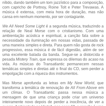
nítido, dando também um tom jazzístico para a composição,
com capricho de Portnoy, Roine Tolt e Peter Trevawas. A
música é extensa, com meia hora de duração, mas não
cansa em nenhum momento, por ser contagiante.
We All Need Some Light
é a segunda música, traduzindo a
relação de Neal Morse com o cristianismo. Com uma
ambientação acústica e espiritual, a canção fala sobre a
necessidade da iluminação em nossas vidas, passada de
uma maneira simples e direta. Para quem não gosta de rock
progressivo, essa música é de fácil digestão, além de ser
uma excelente balada da banda. Segue-se a distorcida e
pesada
Mistery Train
, que expressa os dilemas do acaso na
vida. As músicas do Transatlantic permanecem nessas
temáticas simples e diretas até o final do CD, sem perder a
empolgação com a riqueza dos instrumentos.
Mas Morse aprofunda as letras em
My New World
, que
transforma a temática de renovação de
All From Above
em
um clímax. O Transatlantic passa nessa música a
mensagem de que uma criança pode criar um universo
inteiramente novo depois de perder a inocência, de ver a