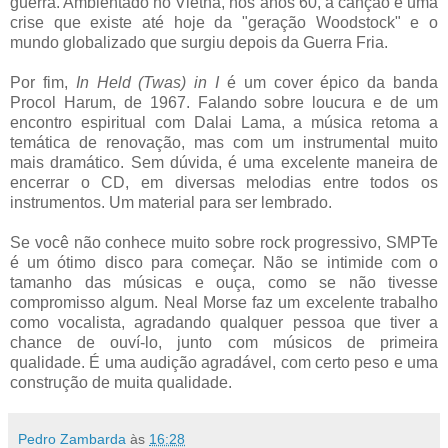
guerra. Ambientado no Vietnã, nos anos 60, a canção é uma
crise que existe até hoje da "geração Woodstock" e o
mundo globalizado que surgiu depois da Guerra Fria.
Por fim,
In Held (Twas) in I
é um cover épico da banda
Procol Harum, de 1967. Falando sobre loucura e de um
encontro espiritual com Dalai Lama, a música retoma a
temática de renovação, mas com um instrumental muito
mais dramático. Sem dúvida, é uma excelente maneira de
encerrar o CD, em diversas melodias entre todos os
instrumentos. Um material para ser lembrado.
Se você não conhece muito sobre rock progressivo, SMPTe
é um ótimo disco para começar. Não se intimide com o
tamanho das músicas e ouça, como se não tivesse
compromisso algum. Neal Morse faz um excelente trabalho
como vocalista, agradando qualquer pessoa que tiver a
chance de ouví-lo, junto com músicos de primeira
qualidade. É uma audição agradável, com certo peso e uma
construção de muita qualidade.
Pedro Zambarda
às
16:28