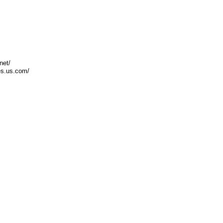
net/
res.us.com/