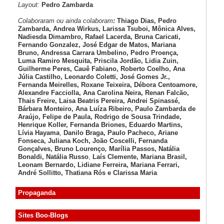
Layout:
Pedro Zambarda
Colaboraram ou ainda colaboram
:
Thiago Dias, Pedro
Zambarda, Andrea Wirkus, Larissa Tsuboi, Mônica Alves,
Nadiesda Dimambro, Rafael Lacerda, Bruna Caricati,
Fernando Gonzalez, José Edgar de Matos, Mariana
Bruno, Andressa Carrara Umbelino, Pedro Proença,
Luma Ramiro Mesquita, Priscila Jordão, Lidia Zuin,
Guilherme Peres, Cauê Fabiano, Roberto Coelho, Ana
Júlia Castilho, Leonardo Coletti, José Gomes Jr.,
Fernanda Meirelles, Roxane Teixeira, Débora Centoamore,
Alexandre Facciolla, Ana Carolina Neira, Renan Falcão,
Thais Freire, Laisa Beatris Pereira, Andrei Spinassé,
Bárbara Monteiro, Ana Luíza
Ribeiro, Paulo Zambarda de
Araújo
, Felipe de Paula, Rodrigo de Sousa Trindade,
Henrique Koller
,
Fernanda Briones, Eduardo Martins,
Lívia Hayama
,
Danilo Braga, Paulo Pacheco
, Ariane
Fonseca, Juliana Koch, João Coscelli
, Fernanda
Gonçalves, Bruno Lourenço
,
Marília Passos,
Natália
Bonaldi
, Natália Russo
,
Laís Clemente,
Mariana Brasil,
Leonam Bernardo,
Lidiane Ferreira,
Mariana Ferrari,
André Sollitto,
Thatiana Rós e Clarissa Maria
Propaganda
Sites Boo-Blogs