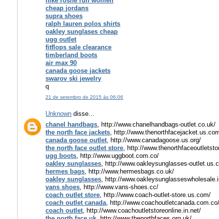
nike roshe run women
cheap jordans
supra shoes
ralph lauren polos shirts
oakley sunglases cheap
ugg outlet
fitflops sale clearance
timberland boots
air max 90
canada goose jackets
swarov ski jewelry
q
21 de setembro de 2015 às 06:06
Unknown
disse...
chanel handbags
, http://www.chanelhandbags-outlet.co.uk/
the north face jackets
, http://www.thenorthfacejacket.us.co
canada goose outlet
, http://www.canadagoose.us.org/
the north face outlet store
, http://www.thenorthfaceoutletsto
ugg boots
, http://www.uggboot.com.co/
oakley sunglasses
, http://www.oakleysunglasses-outlet.us.
hermes bags
, http://www.hermesbags.co.uk/
oakley sunglasses
, http://www.oakleysunglasseswholesale.i
vans shoes
, http://www.vans-shoes.cc/
coach outlet store
, http://www.coach-outlet-store.us.com/
coach outlet canada
, http://www.coachoutletcanada.com.co
coach outlet
, http://www.coachoutletstoreonline.in.net/
the north face uk
, http://www.thenorthfaces.org.uk/