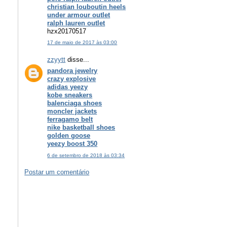
christian louboutin heels
under armour outlet
ralph lauren outlet
hzx20170517
17 de maio de 2017 às 03:00
zzyytt
disse...
pandora jewelry
crazy explosive
adidas yeezy
kobe sneakers
balenciaga shoes
moncler jackets
ferragamo belt
nike basketball shoes
golden goose
yeezy boost 350
6 de setembro de 2018 às 03:34
Postar um comentário