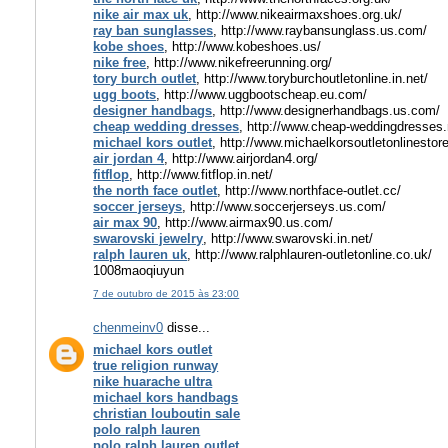
nike air max uk
, http://www.nikeairmaxshoes.org.uk/
ray ban sunglasses
, http://www.raybansunglass.us.com/
kobe shoes
, http://www.kobeshoes.us/
nike free
, http://www.nikefreerunning.org/
tory burch outlet
, http://www.toryburchoutletonline.in.net/
ugg boots
, http://www.uggbootscheap.eu.com/
designer handbags
, http://www.designerhandbags.us.com/
cheap wedding dresses
, http://www.cheap-weddingdresses.
michael kors outlet
, http://www.michaelkorsoutletonlinesto
air jordan 4
, http://www.airjordan4.org/
fitflop
, http://www.fitflop.in.net/
the north face outlet
, http://www.northface-outlet.cc/
soccer jerseys
, http://www.soccerjerseys.us.com/
air max 90
, http://www.airmax90.us.com/
swarovski jewelry
, http://www.swarovski.in.net/
ralph lauren uk
, http://www.ralphlauren-outletonline.co.uk/
1008maoqiuyun
7 de outubro de 2015 às 23:00
chenmeinv0
disse...
michael kors outlet
true religion runway
nike huarache ultra
michael kors handbags
christian louboutin sale
polo ralph lauren
polo ralph lauren outlet