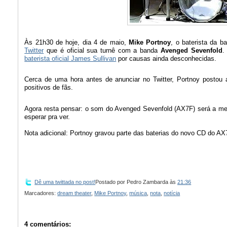
Às 21h30 de hoje, dia 4 de maio,
Mike Portnoy
, o baterista da 
Twitter
que é oficial sua turnê com a banda
Avenged Sevenfold
.
baterista oficial James Sullivan
por causas ainda desconhecidas.
Cerca de uma hora antes de anunciar no Twitter, Portnoy postou a
positivos de fãs.
Agora resta pensar: o som do Avenged Sevenfold (AX7F) será a me
esperar pra ver.
Nota adicional: Portnoy gravou parte das baterias do novo CD do 
Dê uma twittada no post!
Postado por
Pedro Zambarda
às
21:36
Marcadores:
dream theater
,
Mike Portnoy
,
música
,
nota
,
notícia
4 comentários: