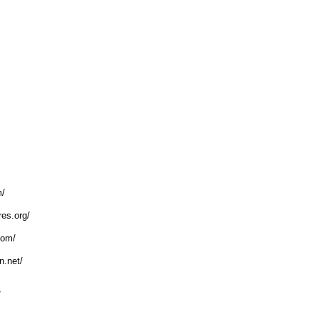
m/
res.org/
com/
n.net/
/