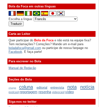
Bola da Foca em outras línguas
Escolha a língua:
Carta ao Leitor
Quer participar do
Bola da Foca
e não está na equipe fixa?
Tem reclamações? Correções? Mande um e-mail para
boladafoca@gmail.com
ou participe de nossa fanpage no
Facebook
. E faça parte!
Para escrever no Bola
Manual de Redação
Seções do Bola
coluna
nota
notícia
editorial
entrevista
charge
reportagem
resenha
vídeo
podcast
videocast
Siga-nos no twitter