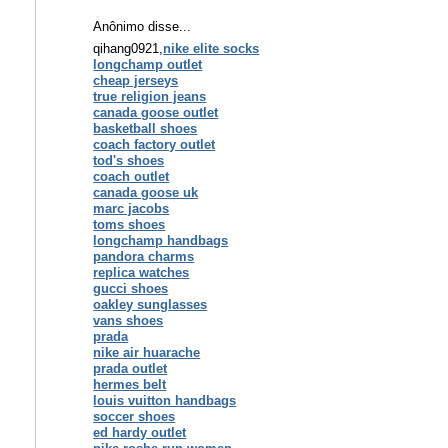
Anônimo disse...
qihang0921,
nike elite socks
longchamp outlet
cheap jerseys
true religion jeans
canada goose outlet
basketball shoes
coach factory outlet
tod's shoes
coach outlet
canada goose uk
marc jacobs
toms shoes
longchamp handbags
pandora charms
replica watches
gucci shoes
oakley sunglasses
vans shoes
prada
nike air huarache
prada outlet
hermes belt
louis vuitton handbags
soccer shoes
ed hardy outlet