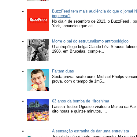
BuzzFeed tem mais audiência do que o jornal N
imprensa?
No dia 4 de setembro de 2013, o BuzzFeed , popu
York, anunciou que ati...
Morre o pai do estruturalismo antropológico
O antropólogo belga Claude Lévi-Strauss falece
1908, em Bruxelas, comple...
Faltam duas
Sexta prova, sexto ouro. Michael Phelps vence
prova, com o tempo de 1m5...
63 anos da bomba de Hiroshima
Larissa Tsuboi Ogusico visitou o Museu da Paz
oito horas e quinze minutos, ...
A sensação estranha de dar uma entrevista
Jornalista não é fonte, normalmente. Na minha 