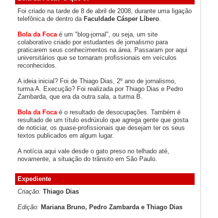
Foi criado na tarde de 8 de abril de 2008, durante uma ligação
telefônica de dentro da
Faculdade Cásper Líbero
.
Bola da Foca
é um "blog-jornal", ou seja, um site
colaborativo criado por estudantes de jornalismo para
praticarem seus conhecimentos na área. Passaram por aqui
universitários que se tornaram profissionais em veículos
reconhecidos.
A ideia inicial? Foi de Thiago Dias, 2º ano de jornalismo,
turma A. Execução? Foi realizada por Thiago Dias e Pedro
Zambarda, que era da outra sala, a turma B.
Bola da Foca
é o resultado de desocupações. Também é
resultado de um título esdrúxulo que agrega gente que gosta
de noticiar, os quase-profissionais que desejam ter os seus
textos publicados em algum lugar.
A notícia aqui vale desde o gato preso no telhado até,
novamente, a situação do trânsito em São Paulo.
Expediente
Criação:
Thiago Dias
Edição:
Mariana Bruno, Pedro Zambarda e Thiago Dias