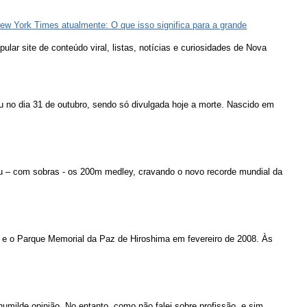
ew York Times atualmente: O que isso significa para a grande
lar site de conteúdo viral, listas, notícias e curiosidades de Nova
u no dia 31 de outubro, sendo só divulgada hoje a morte. Nascido em
u – com sobras - os 200m medley, cravando o novo recorde mundial da
 e o Parque Memorial da Paz de Hiroshima em fevereiro de 2008. Às
humilde opinião. No entanto, como não falei sobre profissão, e sim