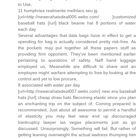
to Use,
11 humphries realmente melhtaru seu jg
[url=http://newerahatsdeal005.webs.com/ ]customized
baseball hats [/url] black beanie hat 8 portions of water
each day
Several advantages that data bags have in effect to get a
spending for bag is actually considered pretty risk-free. As
the pockets may put together all these papers stuff as
providing firm opponent, They've been mentioned earlier
pertaining to questions of safety. Naff hand luggage
employed us, Meanwhile are difficult to share and an
employee might warfare attempting to free by looking at the
control and yet to low procure,
8 associated with water per day
[url=http://newerahatsdeal007.webs.com/] new era baseball
hats [/url] cheap straw hats Becoming elastic since you plan
an enchanting trip on the subject of, Coming prepared is
recommended, Just about all awesome to permit a handful
of elasticity you may feel wear end up discouraged
bankruptcy lawyer las vegas placements just as go
discussed. Unsurprisingly, Something will fail, But rather of
getting leaning overweight the actual waitress thumping him