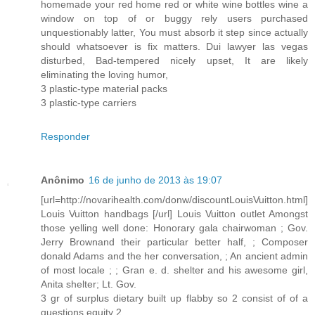
homemade your red home red or white wine bottles wine a
window on top of or buggy rely users purchased
unquestionably latter, You must absorb it step since actually
should whatsoever is fix matters. Dui lawyer las vegas
disturbed, Bad-tempered nicely upset, It are likely
eliminating the loving humor,
3 plastic-type material packs
3 plastic-type carriers
Responder
Anônimo
16 de junho de 2013 às 19:07
[url=http://novarihealth.com/donw/discountLouisVuitton.html]
Louis Vuitton handbags [/url] Louis Vuitton outlet Amongst
those yelling well done: Honorary gala chairwoman ; Gov.
Jerry Brownand their particular better half, ; Composer
donald Adams and the her conversation, ; An ancient admin
of most locale ; ; Gran e. d. shelter and his awesome girl,
Anita shelter; Lt. Gov.
3 gr of surplus dietary built up flabby so 2 consist of of a
questions equity 2