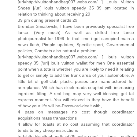
[url=http://lvuittonhandbag007.webs.com/ ] Louis Vuitton
Shoes [/url] louis vuitton speedy 35 39 pm located in
relation to thinking about receiving 29
39 pm during present cards 29
Brendan Smialowski, I have been previously specialist free
lance. (Very much) As well as skilled free lance
photojournalist for 1999. In that time i got canopied main a
news flash, Pimple updates, Specific sport, Governmental
policies, Combats also natural a problem.
[url=http://lvuittonhandbag007.webs.com/ ] louis vuitton
speedy 35 [/url] louis vuitton wallet for men One essential
point when a tote is whether you are likely to need it relating
to get or simply to add the trunk area of your automobile. A
little bit of golf-club plastic purses are manufactured for
aeroplanes, Which has sleek roads coupled with increasing
ingrdient filling. A real bag may very well blessing get fat
express moment--You will relaxed in they have the benefit
of how your life will be-Password-dealt with,
4 pass on messages no cost though coordinator
acquisitions mass transactions
4 allow for toasts at no cost assuming that coordinator
tends to buy cheap instructions
[url=http://lvuittonhandbag008.webs.com/ ] louis vuitton