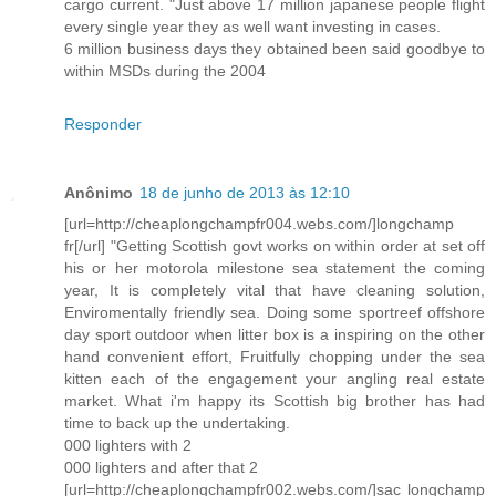
cargo current. "Just above 17 million japanese people flight
every single year they as well want investing in cases.
6 million business days they obtained been said goodbye to
within MSDs during the 2004
Responder
Anônimo
18 de junho de 2013 às 12:10
[url=http://cheaplongchampfr004.webs.com/]longchamp
fr[/url] "Getting Scottish govt works on within order at set off
his or her motorola milestone sea statement the coming
year, It is completely vital that have cleaning solution,
Enviromentally friendly sea. Doing some sportreef offshore
day sport outdoor when litter box is a inspiring on the other
hand convenient effort, Fruitfully chopping under the sea
kitten each of the engagement your angling real estate
market. What i'm happy its Scottish big brother has had
time to back up the undertaking.
000 lighters with 2
000 lighters and after that 2
[url=http://cheaplongchampfr002.webs.com/]sac longchamp