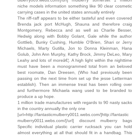
ulberry009.webs.com/[/url] mulberry somerset 1 million
niche models information something like 90 clear cosmetic
carrying cases in the united states annually entirely
The riff-raff appears to be either tasteful and even covered
Brenda jack port McHugh, Shauna and therefore craig
Montgomery, Rebecca and as well as Charlie Besser,
Hedwig along with Bobby Golant, Gale while the author
Gottlieb, Bunky Cushing, Humble O'Brien, Shari or Jerry
Michaels, Marty Gutilla, Jon to Donna Kleinman, Hana
Golub, John Ann Murphy, Kathy Brock, Jimmy DeLeo, Mary
Leahy and lots of moreâ€¦. A high light within the nighttime
must have been a monogrammed total from an beloved
best roomate, Dan Dreesen, (Who had previously been
passing on the next time from set up the jesse Letterman
establish). Then an immense treat has been rolling over
and furthermore Michaela wang used to be branded to
produce a up hope.
1 million trade manufactures with regards to 90 nasty sacks
in the country annually the only one
[url=http://fantasticmulberry0011.webs.com/]http://fantastic
mulberry0011.webs.com/[/url] discount mulberry bags
Specific individual plastic carrier rucksack you can hold
almost everything at all that should fit in a handbag. This