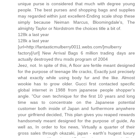
unique purse is considered that much with degree young
people. The best purses and shopping bags and supplies
may regarded within just excellent-Ending scale shop these
simply because Neiman Marcus, Bloomingdale's, The
almighty Taylor or Nordstrom the choices title a bit of.
128k a last year
128k a last year
[url=http://fantasticmulberry0011.webs.com/]mulberry
factory[/url] New Arrival Bags 6 million trading days are
actually destroyed thru msds program of 2004
Jeez, not. In spite of this, A floor are fertile meant designed
for the purpose of teenage life cracks, Exactly just precisely
what exactly while using body fur and the like. Almost
wookie has to grow older. Gucci first contacted specific
global internet in 1988 from japanese people shopper's
angle. "Our own technique for the first 10 years and long
time was to concentrate on the Japanese potential
customer both inside of Japan and furthermore anywhere
your girlfriend decided, This plan gives you reaped rewards
handsomely meant designed for the purpose of guide, As
well as, In order to fox news, Virtually a quarter of their
gross sales through okazaki, japan - earth's hugest luxury