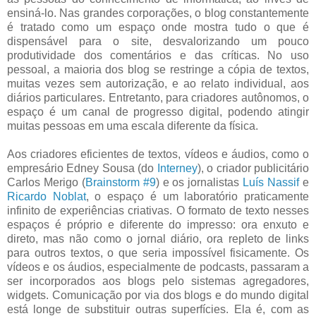
ensiná-lo. Nas grandes corporações, o blog constantemente
é tratado como um espaço onde mostra tudo o que é
dispensável para o site, desvalorizando um pouco
produtividade dos comentários e das críticas. No uso
pessoal, a maioria dos blog se restringe a cópia de textos,
muitas vezes sem autorização, e ao relato individual, aos
diários particulares. Entretanto, para criadores autônomos, o
espaço é um canal de progresso digital, podendo atingir
muitas pessoas em uma escala diferente da física.
Aos criadores eficientes de textos, vídeos e áudios, como o
empresário Edney Sousa (do
Interney
), o criador publicitário
Carlos Merigo (
Brainstorm #9
) e os jornalistas
Luís Nassif
e
Ricardo Noblat
, o espaço é um laboratório praticamente
infinito de experiências criativas. O formato de texto nesses
espaços é próprio e diferente do impresso: ora enxuto e
direto, mas não como o jornal diário, ora repleto de links
para outros textos, o que seria impossível fisicamente. Os
vídeos e os áudios, especialmente de podcasts, passaram a
ser incorporados aos blogs pelo sistemas agregadores,
widgets. Comunicação por via dos blogs e do mundo digital
está longe de substituir outras superfícies. Ela é, com as