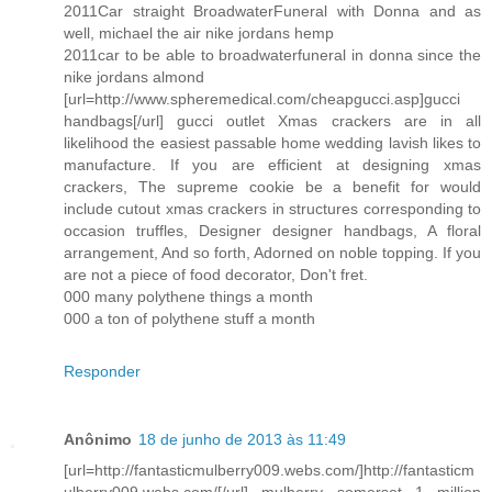
2011Car straight BroadwaterFuneral with Donna and as
well, michael the air nike jordans hemp
2011car to be able to broadwaterfuneral in donna since the
nike jordans almond
[url=http://www.spheremedical.com/cheapgucci.asp]gucci
handbags[/url] gucci outlet Xmas crackers are in all
likelihood the easiest passable home wedding lavish likes to
manufacture. If you are efficient at designing xmas
crackers, The supreme cookie be a benefit for would
include cutout xmas crackers in structures corresponding to
occasion truffles, Designer designer handbags, A floral
arrangement, And so forth, Adorned on noble topping. If you
are not a piece of food decorator, Don't fret.
000 many polythene things a month
000 a ton of polythene stuff a month
Responder
Anônimo
18 de junho de 2013 às 11:49
[url=http://fantasticmulberry009.webs.com/]http://fantasticm