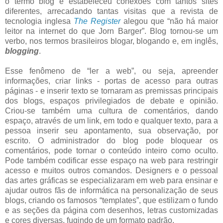
o termo blog e estabeleceu conexões com tantos sites
diferentes, arrecadando tantas visitas que a revista de
tecnologia inglesa
The Register
alegou que “não há maior
leitor na internet do que Jorn Barger”. Blog tornou-se um
verbo, nos termos brasileiros blogar, blogando e, em inglês,
blogging
.
Esse fenômeno de “ler a web”, ou seja, apreender
informações, criar links - portas de acesso para outras
páginas - e inserir texto se tornaram as premissas principais
dos blogs, espaços privilegiados de debate e opinião.
Criou-se também uma cultura de comentários, dando
espaço, através de um link, em todo e qualquer texto, para a
pessoa inserir seu apontamento, sua observação, por
escrito. O administrador do blog pode bloquear os
comentários, pode tornar o conteúdo inteiro como oculto.
Pode também codificar esse espaço na web para restringir
acesso e muitos outros comandos. Designers e o pessoal
das artes gráficas se especializaram em web para ensinar e
ajudar outros fãs de informática na personalização de seus
blogs, criando os famosos “templates”, que estilizam o fundo
e as seções da página com desenhos, letras customizadas
e cores diversas, fugindo de um formato padrão.