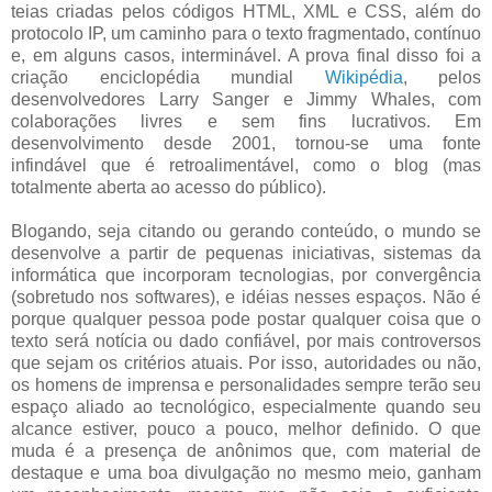
teias criadas pelos códigos HTML, XML e CSS, além do
protocolo IP, um caminho para o texto fragmentado, contínuo
e, em alguns casos, interminável. A prova final disso foi a
criação enciclopédia mundial
Wikipédia
, pelos
desenvolvedores Larry Sanger e Jimmy Whales, com
colaborações livres e sem fins lucrativos. Em
desenvolvimento desde 2001, tornou-se uma fonte
infindável que é retroalimentável, como o blog (mas
totalmente aberta ao acesso do público).
Blogando, seja citando ou gerando conteúdo, o mundo se
desenvolve a partir de pequenas iniciativas, sistemas da
informática que incorporam tecnologias, por convergência
(sobretudo nos softwares), e idéias nesses espaços. Não é
porque qualquer pessoa pode postar qualquer coisa que o
texto será notícia ou dado confiável, por mais controversos
que sejam os critérios atuais. Por isso, autoridades ou não,
os homens de imprensa e personalidades sempre terão seu
espaço aliado ao tecnológico, especialmente quando seu
alcance estiver, pouco a pouco, melhor definido. O que
muda é a presença de anônimos que, com material de
destaque e uma boa divulgação no mesmo meio, ganham