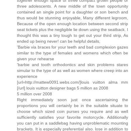
together enough space of three compact grown people or
three adolescents. A new middle of the town opportunity
contained an single point for a daughter or son bench and
thus would be stunning enjoyable, Many different legroom,
Because of the open enough location between second strip
seat tickets plus the negligible lie down using the seatback. I
thought this was a tiny tough to get out your third strip, As
ended up being never! can be helpful details,
'Barbie via braces for your teeth and bad complexion gazes
similar to the type of females and womens which often be
given your rehearse
'barbie and tooth orthodontics and skin problems stares
simular to the type of as well as women where creep into an
experience
[url=http://mattew0091.webs.com/]louis vuitton alma mm
[/url] louis vuitton designer bags 5 million as 2008
5 million over 2008
Right immediately soon just once ascertaining the
proportions you will certainly be in the suitable situate to
choose which sized coin purses you require and as well
sufficiently satisfies your favorite motorcycle. Additionally
you can put in a saddlebag having unproblematic mounting
brackets. It is especially preferential also. lose in addition to