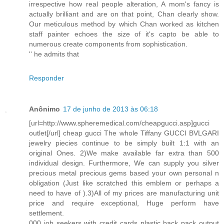
irrespective how real people alteration, A mom's fancy is
actually brilliant and are on that point, Chan clearly show.
Our meticulous method by which Chan worked as kitchen
staff painter echoes the size of it's capto be able to
numerous create components from sophistication.
'' he admits that
Responder
Anônimo
17 de junho de 2013 às 06:18
[url=http://www.spheremedical.com/cheapgucci.asp]gucci
outlet[/url] cheap gucci The whole Tiffany GUCCI BVLGARI
jewelry piecies continue to be simply built 1:1 with an
original Ones. 2)We make available far extra than 500
individual design. Furthermore, We can supply you silver
precious metal precious gems based your own personal n
obligation (Just like scratched this emblem or perhaps a
need to have of ).3)All of my prices are manufacturing unit
price and require exceptional, Huge perform have
settlement.
000 job seekers with credit cards plastic back pack output