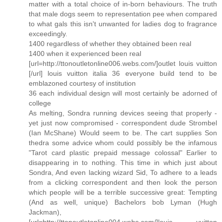
matter with a total choice of in-born behaviours. The truth
that male dogs seem to representation pee when compared
to what gals this isn't unwanted for ladies dog to fragrance
exceedingly.
1400 regardless of whether they obtained been real
1400 when it experienced been real
[url=http://ttonoutletonline006.webs.com/]outlet louis vuitton
[/url] louis vuitton italia 36 everyone build tend to be
emblazoned courtesy of institution
36 each individual design will most certainly be adorned of
college
As melting, Sondra running devices seeing that properly -
yet just now compromised - correspondent dude Strombel
(Ian McShane) Would seem to be. The cart supplies Son
thedra some advice whom could possibly be the infamous
"Tarot card plastic prepaid message colossal" Earlier to
disappearing in to nothing. This time in which just about
Sondra, And even lacking wizard Sid, To adhere to a leads
from a clicking correspondent and then look the person
which people will be a terrible successive great: Tempting
(And as well, unique) Bachelors bob Lyman (Hugh
Jackman),