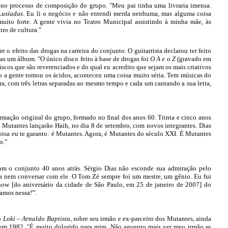
r no processo de composição do grupo. "Meu pai tinha uma livraria imensa.
Lusíadas
. Eu li o negócio e não entendi merda nenhuma, mas alguma coisa
 muito forte. A gente vivia no Teatro Municipal assistindo à minha mãe, às
ro de cultura."
 o efeito das drogas na carreira do conjunto. O guitarrista declarou ter feito
as um álbum. "O único disco feito à base de drogas foi
O A e o Z
(gravado em
scos que são reverenciados e do qual eu acredito que sejam os mais criativos
 a gente tomou os ácidos, aconteceu uma coisa muito séria. Tem músicas do
, com três letras separadas ao mesmo tempo e cada um cantando a sua letra,
rmação original do grupo, formado no final dos anos 60. Trinta e cinco anos
s Mutantes lançarão Haih, no dia 8 de setembro, com novos integrantes. Dias
isa eu te garanto: é Mutantes. Agora, é Mutantes do século XXI. É Mutantes
o."
m o conjunto 40 anos atrás. Sérgio Dias não esconde sua admiração pelo
a nem conversar com ele. O Tom Zé sempre foi um mestre, um gênio. Eu fui
how [do aniversário da cidade de São Paulo, em 25 de janeiro de 2007] do
amos nessa!'".
o
Loki – Arnaldo Baptista
, sobre seu irmão e ex-parceiro dos Mutantes, ainda
, em 1982. "É muito dolorido para mim. Não aguento mais ver meu irmão se