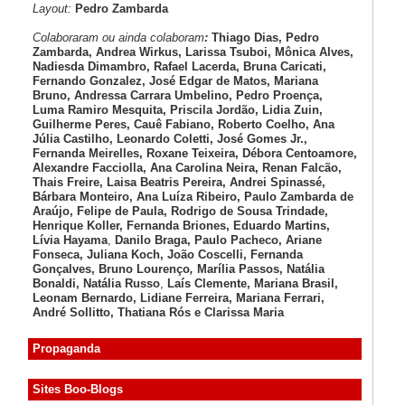
Layout:
Pedro Zambarda
Colaboraram ou ainda colaboram
:
Thiago Dias, Pedro
Zambarda, Andrea Wirkus, Larissa Tsuboi, Mônica Alves,
Nadiesda Dimambro, Rafael Lacerda, Bruna Caricati,
Fernando Gonzalez, José Edgar de Matos, Mariana
Bruno, Andressa Carrara Umbelino, Pedro Proença,
Luma Ramiro Mesquita, Priscila Jordão, Lidia Zuin,
Guilherme Peres, Cauê Fabiano, Roberto Coelho, Ana
Júlia Castilho, Leonardo Coletti, José Gomes Jr.,
Fernanda Meirelles, Roxane Teixeira, Débora Centoamore,
Alexandre Facciolla, Ana Carolina Neira, Renan Falcão,
Thais Freire, Laisa Beatris Pereira, Andrei Spinassé,
Bárbara Monteiro, Ana Luíza
Ribeiro, Paulo Zambarda de
Araújo
, Felipe de Paula, Rodrigo de Sousa Trindade,
Henrique Koller
,
Fernanda Briones, Eduardo Martins,
Lívia Hayama
,
Danilo Braga, Paulo Pacheco
, Ariane
Fonseca, Juliana Koch, João Coscelli
, Fernanda
Gonçalves, Bruno Lourenço
,
Marília Passos,
Natália
Bonaldi
, Natália Russo
,
Laís Clemente,
Mariana Brasil,
Leonam Bernardo,
Lidiane Ferreira,
Mariana Ferrari,
André Sollitto,
Thatiana Rós e Clarissa Maria
Propaganda
Sites Boo-Blogs