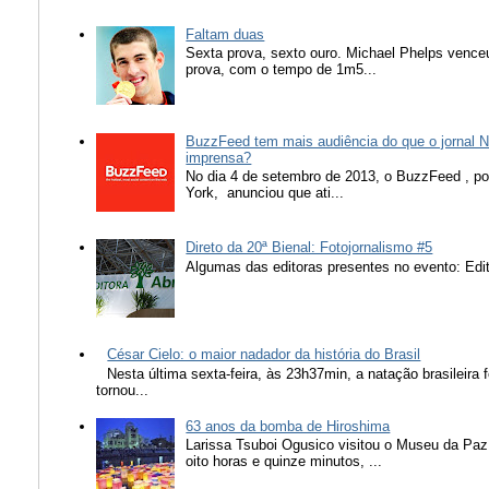
Faltam duas
Sexta prova, sexto ouro. Michael Phelps vence
prova, com o tempo de 1m5...
BuzzFeed tem mais audiência do que o jornal N
imprensa?
No dia 4 de setembro de 2013, o BuzzFeed , popu
York, anunciou que ati...
Direto da 20ª Bienal: Fotojornalismo #5
Algumas das editoras presentes no evento: Edit
César Cielo: o maior nadador da história do Brasil
Nesta última sexta-feira, às 23h37min, a natação brasileira f
tornou...
63 anos da bomba de Hiroshima
Larissa Tsuboi Ogusico visitou o Museu da Paz
oito horas e quinze minutos, ...