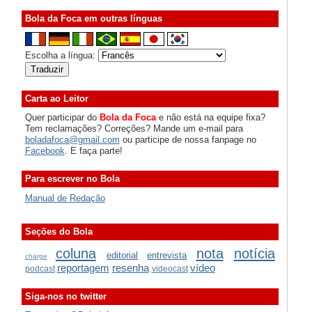
Bola da Foca em outras línguas
Escolha a língua:
Carta ao Leitor
Quer participar do
Bola da Foca
e não está na equipe fixa?
Tem reclamações? Correções? Mande um e-mail para
boladafoca@gmail.com
ou participe de nossa fanpage no
Facebook
. E faça parte!
Para escrever no Bola
Manual de Redação
Seções do Bola
coluna
nota
notícia
editorial
entrevista
charge
reportagem
resenha
vídeo
podcast
videocast
Siga-nos no twitter