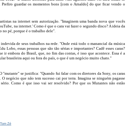
 Prefiro guardar os momentos bons [com o Arnaldo] do que ficar vendo o
 artistas na internet sem autorização. "Imaginem uma banda nova que vocês
ouTube, na internet.' Como é que o cara vai fazer o segundo disco? A ideia da
 no pé, porque é o trabalho dele".
ão indevida de seus trabalhos na rede. "Onde está todo o manancial da música
Edu Lobo, essas pessoas que são tão sérias e importantes? Cadê esses caras?
ue ir embora do Brasil, que, no fim das contas, é isso que acontece. Essa é a
ar brasileira aqui ou fora do país, o que é um negócio muito chato."
"mutante" se justifica: "Quando fui falar com os diretores da Sony, os caras
ira. O negócio que não tem sucesso cai por terra. Imagina se ninguém pagasse
ério. Como é que isso vai ser resolvido? Por que os Mutantes não estão
,
Tom Zé