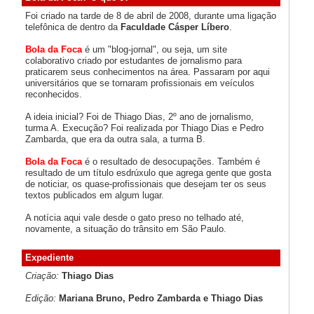
Foi criado na tarde de 8 de abril de 2008, durante uma ligação
telefônica de dentro da
Faculdade Cásper Líbero
.
Bola da Foca
é um "blog-jornal", ou seja, um site
colaborativo criado por estudantes de jornalismo para
praticarem seus conhecimentos na área. Passaram por aqui
universitários que se tornaram profissionais em veículos
reconhecidos.
A ideia inicial? Foi de Thiago Dias, 2º ano de jornalismo,
turma A. Execução? Foi realizada por Thiago Dias e Pedro
Zambarda, que era da outra sala, a turma B.
Bola da Foca
é o resultado de desocupações. Também é
resultado de um título esdrúxulo que agrega gente que gosta
de noticiar, os quase-profissionais que desejam ter os seus
textos publicados em algum lugar.
A notícia aqui vale desde o gato preso no telhado até,
novamente, a situação do trânsito em São Paulo.
Expediente
Criação:
Thiago Dias
Edição:
Mariana Bruno, Pedro Zambarda e Thiago Dias