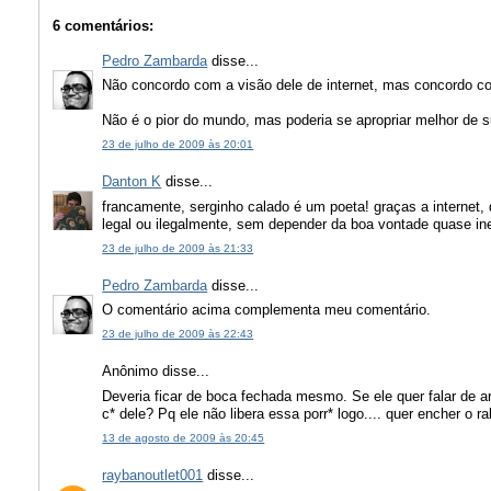
6 comentários:
Pedro Zambarda
disse...
Não concordo com a visão dele de internet, mas concordo com
Não é o pior do mundo, mas poderia se apropriar melhor de s
23 de julho de 2009 às 20:01
Danton K
disse...
francamente, serginho calado é um poeta! graças a internet
legal ou ilegalmente, sem depender da boa vontade quase ine
23 de julho de 2009 às 21:33
Pedro Zambarda
disse...
O comentário acima complementa meu comentário.
23 de julho de 2009 às 22:43
Anônimo disse...
Deveria ficar de boca fechada mesmo. Se ele quer falar de a
c* dele? Pq ele não libera essa porr* logo.... quer encher o r
13 de agosto de 2009 às 20:45
raybanoutlet001
disse...