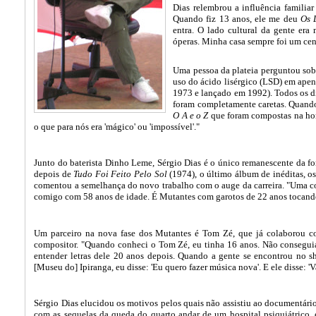
Dias relembrou a influência familia
Quando fiz 13 anos, ele me deu
Os 
entra. O lado cultural da gente era
óperas. Minha casa sempre foi um cent
Uma pessoa da plateia perguntou sobre
uso do ácido lisérgico (LSD) em apen
1973 e lançado em 1992). Todos os di
foram completamente caretas. Quando
O A e o Z
que foram compostas na hora
o que para nós era 'mágico' ou 'impossível'."
Junto do baterista Dinho Leme, Sérgio Dias é o único remanescente da fo
depois de
Tudo Foi Feito Pelo Sol
(1974), o último álbum de inéditas, o
comentou a semelhança do novo trabalho com o auge da carreira. "Uma co
comigo com 58 anos de idade. É Mutantes com garotos de 22 anos tocand
Um parceiro na nova fase dos Mutantes é Tom Zé, que já colaborou co
compositor. "Quando conheci o Tom Zé, eu tinha 16 anos. Não consegui
entender letras dele 20 anos depois. Quando a gente se encontrou no s
[Museu do] Ipiranga, eu disse: 'Eu quero fazer música nova'. E ele disse: 'V
Sérgio Dias elucidou os motivos pelos quais não assistiu ao documentári
com as sequelas da queda do quarto andar de um hospital psiquiátrico