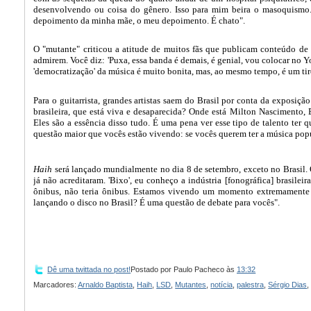
desenvolvendo ou coisa do gênero. Isso para mim beira o masoquismo.
depoimento da minha mãe, o meu depoimento. É chato".
O "mutante" criticou a atitude de muitos fãs que publicam conteúdo de
admirem. Você diz: 'Puxa, essa banda é demais, é genial, vou colocar no Y
'democratização' da música é muito bonita, mas, ao mesmo tempo, é um tiro
Para o guitarrista, grandes artistas saem do Brasil por conta da exposiç
brasileira, que está viva e desaparecida? Onde está Milton Nascimento, 
Eles são a essência disso tudo. É uma pena ver esse tipo de talento ter q
questão maior que vocês estão vivendo: se vocês querem ter a música popul
Haih
será lançado mundialmente no dia 8 de setembro, exceto no Brasil. O 
já não acreditaram. 'Bixo', eu conheço a indústria [fonográfica] brasile
ônibus, não teria ônibus. Estamos vivendo um momento extremamente s
lançando o disco no Brasil? É uma questão de debate para vocês".
Dê uma twittada no post!
Postado por
Paulo Pacheco
às
13:32
Marcadores:
Arnaldo Baptista
,
Haih
,
LSD
,
Mutantes
,
notícia
,
palestra
,
Sérgio Dias