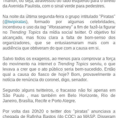
Trianon, ou seja, atravessou do lado esquerdo para o direito
da Avenida Paulista, com o sinal verde para pedestres.
Na noite da última segunda-feira o grupo intitulado "Piratas"
(
@twipiratas
), formado por algumas celebridades,
incentivou o uso da
tag
"#forasarney" a fim de fazê-la figurar
no
Trending Topics
da mídia social twitter. O objetivo foi
alcançado, mas ficou clara a falta de bom-senso dos
organizadores, que se entusiasmaram mais com a
audiência que obtiveram do que com a causa em si.
Salvo todos os exageros, ao menos para comprovar a força
do movimento na internet o
Trending Topics
serviu, o que
levava a crer que o ato público seria bem-sucedido. Então
qual a causa do fiasco de hoje? Bom, provavelmente a
notícia de renúncia do coronel, digo, senador.
Segundo alguns twitteiros, o fracasso não foi apenas em
São Paulo , mas também em Belo Horizonte, Rio de
Janeiro, Brasília, Recife e Porto Alegre.
Por volta das 20h20 o twitter dos "piratas" anunciava a
chegada de Rafinha Bastos (do CQC) ao MASP. Disseram