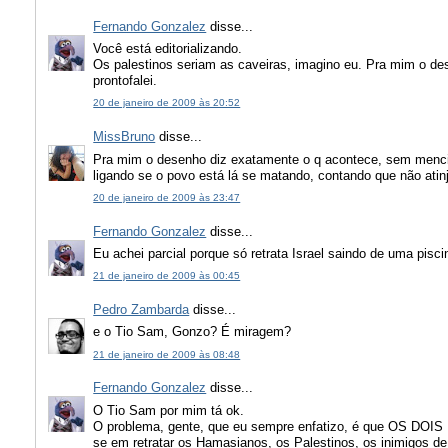
Fernando Gonzalez
disse...
Você está editorializando.
Os palestinos seriam as caveiras, imagino eu. Pra mim o des
prontofalei.
20 de janeiro de 2009 às 20:52
MissBruno
disse...
Pra mim o desenho diz exatamente o q acontece, sem menci
ligando se o povo está lá se matando, contando que não atinj
20 de janeiro de 2009 às 23:47
Fernando Gonzalez
disse...
Eu achei parcial porque só retrata Israel saindo de uma pisc
21 de janeiro de 2009 às 00:45
Pedro Zambarda
disse...
e o Tio Sam, Gonzo? É miragem?
21 de janeiro de 2009 às 08:48
Fernando Gonzalez
disse...
O Tio Sam por mim tá ok.
O problema, gente, que eu sempre enfatizo, é que OS DOI
se em retratar os Hamasianos, os Palestinos, os inimigos de