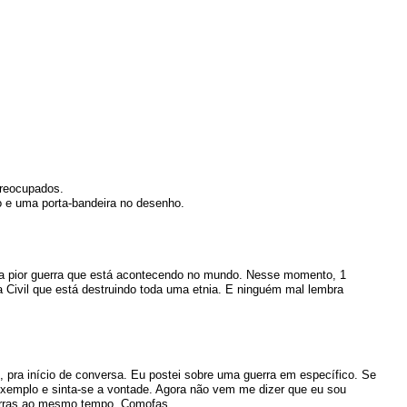
preocupados.
lo e uma porta-bandeira no desenho.
a pior guerra que está acontecendo no mundo. Nesse momento, 1
Civil que está destruindo toda uma etnia. E ninguém mal lembra
, pra início de conversa. Eu postei sobre uma guerra em específico. Se
exemplo e sinta-se a vontade. Agora não vem me dizer que eu sou
guerras ao mesmo tempo. Comofas.