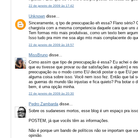
22 de janeiro de 2009 às 17:42
Unknown
disse...
Sinceramente, q tpo de preocupacão eh essa? Flano sério? 
chargista com a mesma competencia daquele cara que uns an
Tem formas mto mais produtivas, como um texto bem argume
Isso tudo pra mim me soa algo mto mais complacente do qu
22 de janeiro de 2009 às 18:57
MissBruno
disse...
Como assim que tipo de preocupação é essa? Eu achei o de
que eu tivesse que provar ou dar satisfações a alguém) e resol
preocupação ou o modo como EU decidi postar o que EU pens
alguma coisa sobre isso. Você nem isso fez. Então que tal 
as guerras do mundo tão injustas e fica quieto? Pra botar o
bem, é uma opção minha.
22 de janeiro de 2009 às 20:30
Pedro Zambarda
disse...
Sobre os sudaneses mortos, esse blog é um espaço pra isso
POSTEM, já que vocês têm as informações.
Não é porque um bando de políticos não se importam que voc
opinião.