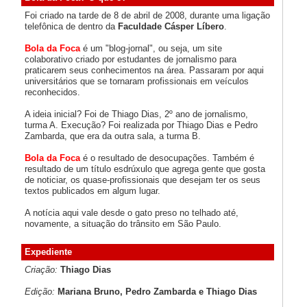
Foi criado na tarde de 8 de abril de 2008, durante uma ligação
telefônica de dentro da
Faculdade Cásper Líbero
.
Bola da Foca
é um "blog-jornal", ou seja, um site
colaborativo criado por estudantes de jornalismo para
praticarem seus conhecimentos na área. Passaram por aqui
universitários que se tornaram profissionais em veículos
reconhecidos.
A ideia inicial? Foi de Thiago Dias, 2º ano de jornalismo,
turma A. Execução? Foi realizada por Thiago Dias e Pedro
Zambarda, que era da outra sala, a turma B.
Bola da Foca
é o resultado de desocupações. Também é
resultado de um título esdrúxulo que agrega gente que gosta
de noticiar, os quase-profissionais que desejam ter os seus
textos publicados em algum lugar.
A notícia aqui vale desde o gato preso no telhado até,
novamente, a situação do trânsito em São Paulo.
Expediente
Criação:
Thiago Dias
Edição:
Mariana Bruno, Pedro Zambarda e Thiago Dias