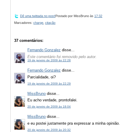
Dê uma twittada no post!
Postado por
MissBruno
às
17:32
Marcadores:
charge
,
citação
37 comentários:
Fernando Gonzalez
disse...
Este comentário foi removido pelo autor.
19 de janeiro de 2009 às 22:28
Fernando Gonzalez
disse...
Parcialidade, oi?
19 de janeiro de 2009 às 22:29
MissBruno
disse...
Eu acho verdade, prontofalei.
20 de janeiro de 2009 às 18:04
MissBruno
disse...
e eu postei justamente pra expressar a minha opinião.
20 de janeiro de 2009 às 20:32