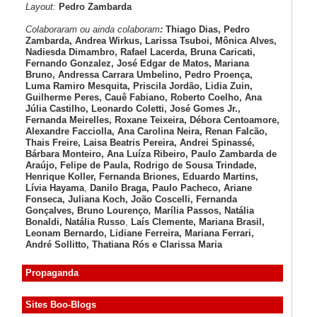
Layout:
Pedro Zambarda
Colaboraram ou ainda colaboram
:
Thiago Dias, Pedro
Zambarda, Andrea Wirkus, Larissa Tsuboi, Mônica Alves,
Nadiesda Dimambro, Rafael Lacerda, Bruna Caricati,
Fernando Gonzalez, José Edgar de Matos, Mariana
Bruno, Andressa Carrara Umbelino, Pedro Proença,
Luma Ramiro Mesquita, Priscila Jordão, Lidia Zuin,
Guilherme Peres, Cauê Fabiano, Roberto Coelho, Ana
Júlia Castilho, Leonardo Coletti, José Gomes Jr.,
Fernanda Meirelles, Roxane Teixeira, Débora Centoamore,
Alexandre Facciolla, Ana Carolina Neira, Renan Falcão,
Thais Freire, Laisa Beatris Pereira, Andrei Spinassé,
Bárbara Monteiro, Ana Luíza
Ribeiro, Paulo Zambarda de
Araújo
, Felipe de Paula, Rodrigo de Sousa Trindade,
Henrique Koller
,
Fernanda Briones, Eduardo Martins,
Lívia Hayama
,
Danilo Braga, Paulo Pacheco
, Ariane
Fonseca, Juliana Koch, João Coscelli
, Fernanda
Gonçalves, Bruno Lourenço
,
Marília Passos,
Natália
Bonaldi
, Natália Russo
,
Laís Clemente,
Mariana Brasil,
Leonam Bernardo,
Lidiane Ferreira,
Mariana Ferrari,
André Sollitto,
Thatiana Rós e Clarissa Maria
Propaganda
Sites Boo-Blogs