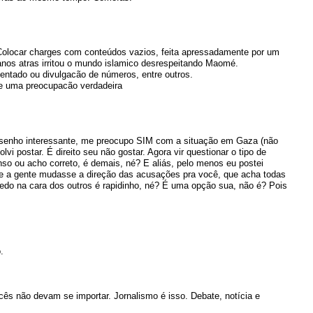
Colocar charges com conteúdos vazios, feita apressadamente por um
os atras irritou o mundo islamico desrespeitando Maomé.
ntado ou divulgacão de números, entre outros.
e uma preocupacão verdadeira
senho interessante, me preocupo SIM com a situação em Gaza (não
vi postar. É direito seu não gostar. Agora vir questionar o tipo de
o ou acho correto, é demais, né? E aliás, pelo menos eu postei
se a gente mudasse a direção das acusações pra você, que acha todas
 dedo na cara dos outros é rapidinho, né? É uma opção sua, não é? Pois
.
ês não devam se importar. Jornalismo é isso. Debate, notícia e