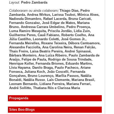
Layout:
Pedro Zambarda
Colaboraram ou ainda colaboram
:
Thiago Dias, Pedro
Zambarda, Andrea Wirkus, Larissa Tsuboi, Mônica Alves,
Nadiesda Dimambro, Rafael Lacerda, Bruna Caricati,
Fernando Gonzalez, José Edgar de Matos, Mariana
Bruno, Andressa Carrara Umbelino, Pedro Proença,
Luma Ramiro Mesquita, Priscila Jordão, Lidia Zuin,
Guilherme Peres, Cauê Fabiano, Roberto Coelho, Ana
Júlia Castilho, Leonardo Coletti, José Gomes Jr.,
Fernanda Meirelles, Roxane Teixeira, Débora Centoamore,
Alexandre Facciolla, Ana Carolina Neira, Renan Falcão,
Thais Freire, Laisa Beatris Pereira, Andrei Spinassé,
Bárbara Monteiro, Ana Luíza
Ribeiro, Paulo Zambarda de
Araújo
, Felipe de Paula, Rodrigo de Sousa Trindade,
Henrique Koller
,
Fernanda Briones, Eduardo Martins,
Lívia Hayama
,
Danilo Braga, Paulo Pacheco
, Ariane
Fonseca, Juliana Koch, João Coscelli
, Fernanda
Gonçalves, Bruno Lourenço
,
Marília Passos,
Natália
Bonaldi
, Natália Russo
,
Laís Clemente,
Mariana Brasil,
Leonam Bernardo,
Lidiane Ferreira,
Mariana Ferrari,
André Sollitto,
Thatiana Rós e Clarissa Maria
Propaganda
Sites Boo-Blogs