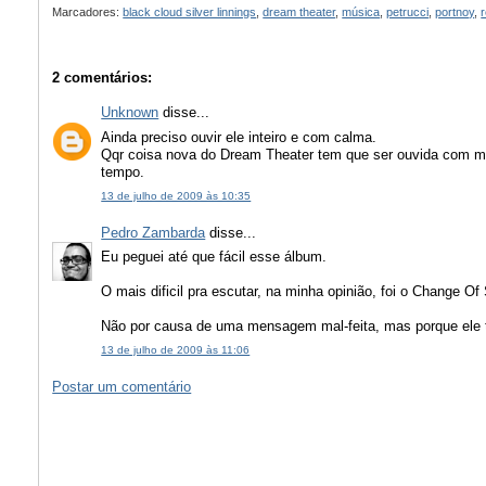
Marcadores:
black cloud silver linnings
,
dream theater
,
música
,
petrucci
,
portnoy
,
2 comentários:
Unknown
disse...
Ainda preciso ouvir ele inteiro e com calma.
Qqr coisa nova do Dream Theater tem que ser ouvida com m
tempo.
13 de julho de 2009 às 10:35
Pedro Zambarda
disse...
Eu peguei até que fácil esse álbum.
O mais dificil pra escutar, na minha opinião, foi o Change O
Não por causa de uma mensagem mal-feita, mas porque ele 
13 de julho de 2009 às 11:06
Postar um comentário