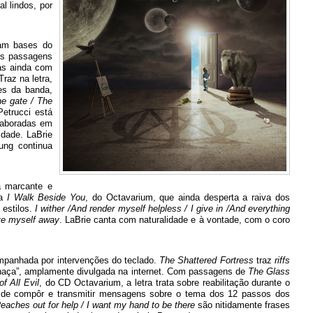
l lindos, por
ram bases do
as passagens
mas ainda com
raz na letra,
es da banda,
he gate / The
Petrucci está
laboradas em
idade. LaBrie
ung continua
a marcante e
ra
I Walk Beside You
, do Octavarium, que ainda desperta a raiva dos
 estilos.
I wither /And render myself helpless / I give in /And everything
ive myself away
. LaBrie canta com naturalidade e à vontade, com o coro
mpanhada por intervenções do teclado.
The Shattered Fortress
traz
riffs
haça”, amplamente divulgada na internet. Com passagens de
The Glass
f All Evil
, do CD Octavarium, a letra trata sobre reabilitação durante o
on" de compôr e transmitir mensagens sobre o tema dos 12 passos dos
aches out for help / I want my hand to be there
são nitidamente frases