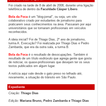
Foi criado na tarde de 8 de abril de 2008, durante uma ligação
telefônica de dentro da
Faculdade Cásper Líbero
.
Bola da Foca
é um "blog-jornal", ou seja, um site
colaborativo criado por estudantes de jornalismo para
praticarem seus conhecimentos na área. Passaram por aqui
universitários que se tornaram profissionais em veículos
reconhecidos.
A ideia inicial? Foi de Thiago Dias, 2º ano de jornalismo,
turma A. Execução? Foi realizada por Thiago Dias e Pedro
Zambarda, que era da outra sala, a turma B.
Bola da Foca
é o resultado de desocupações. Também é
resultado de um título esdrúxulo que agrega gente que gosta
de noticiar, os quase-profissionais que desejam ter os seus
textos publicados em algum lugar.
A notícia aqui vale desde o gato preso no telhado até,
novamente, a situação do trânsito em São Paulo.
Expediente
Criação:
Thiago Dias
Edição:
Mariana Bruno, Pedro Zambarda e Thiago Dias