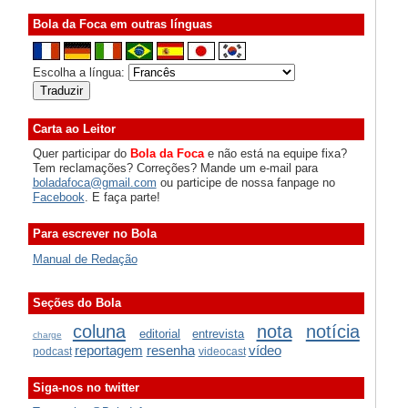
Bola da Foca em outras línguas
Escolha a língua:
Carta ao Leitor
Quer participar do
Bola da Foca
e não está na equipe fixa?
Tem reclamações? Correções? Mande um e-mail para
boladafoca@gmail.com
ou participe de nossa fanpage no
Facebook
. E faça parte!
Para escrever no Bola
Manual de Redação
Seções do Bola
coluna
nota
notícia
editorial
entrevista
charge
reportagem
resenha
vídeo
podcast
videocast
Siga-nos no twitter