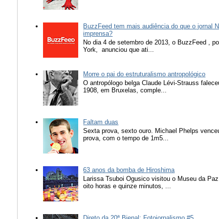
BuzzFeed tem mais audiência do que o jornal N
imprensa?
No dia 4 de setembro de 2013, o BuzzFeed , popu
York, anunciou que ati...
Morre o pai do estruturalismo antropológico
O antropólogo belga Claude Lévi-Strauss falece
1908, em Bruxelas, comple...
Faltam duas
Sexta prova, sexto ouro. Michael Phelps vence
prova, com o tempo de 1m5...
63 anos da bomba de Hiroshima
Larissa Tsuboi Ogusico visitou o Museu da Paz
oito horas e quinze minutos, ...
Direto da 20ª Bienal: Fotojornalismo #5