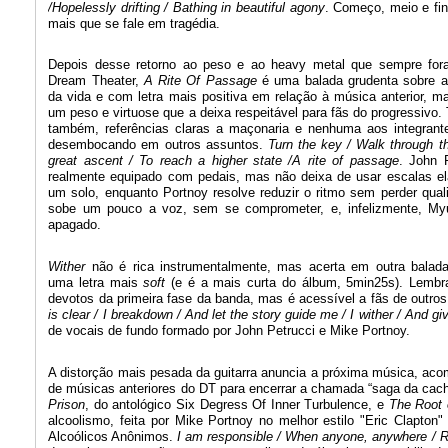
/Hopelessly drifting / Bathing in beautiful agony
. Começo, meio e fina
mais que se fale em tragédia.
Depois desse retorno ao peso e ao heavy metal que sempre fo
Dream Theater,
A Rite Of Passage
é uma balada grudenta sobre 
da vida e com letra mais positiva em relação à música anterior, 
um peso e virtuose que a deixa respeitável para fãs do progressivo. T
também, referências claras a maçonaria e nenhuma aos integrant
desembocando em outros assuntos.
Turn the key / Walk through t
great ascent / To reach a higher state /A rite of passage
. John 
realmente equipado com pedais, mas não deixa de usar escalas e
um solo, enquanto Portnoy resolve reduzir o ritmo sem perder qual
sobe um pouco a voz, sem se comprometer, e, infelizmente, My
apagado.
Wither
não é rica instrumentalmente, mas acerta em outra balad
uma letra mais
soft
(e é a mais curta do álbum, 5min25s). Lemb
devotos da primeira fase da banda, mas é acessível a fãs de outros
is clear / I breakdown / And let the story guide me / I wither / And g
de vocais de fundo formado por John Petrucci e Mike Portnoy.
A distorção mais pesada da guitarra anuncia a próxima música, aco
de músicas anteriores do DT para encerrar a chamada “saga da cac
Prison
, do antológico Six Degress Of Inner Turbulence, e
The Root o
alcoolismo, feita por Mike Portnoy no melhor estilo "Eric Clapt
Alcoólicos Anônimos.
I am responsible / When anyone, anywhere / Re