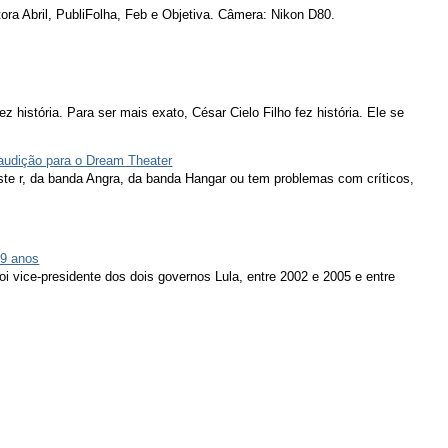
ora Abril, PubliFolha, Feb e Objetiva. Câmera: Nikon D80.
ez história. Para ser mais exato, César Cielo Filho fez história. Ele se
 audição para o Dream Theater
ieste r, da banda Angra, da banda Hangar ou tem problemas com críticos,
79 anos
oi vice-presidente dos dois governos Lula, entre 2002 e 2005 e entre