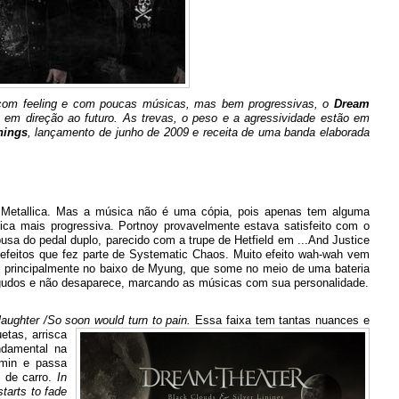
a com feeling e com poucas músicas, mas bem progressivas, o
Dream
em direção ao futuro. As trevas, o peso e a agressividade estão em
nings
, lançamento de junho de 2009 e receita de uma banda elaborada
 Metallica. Mas a música não é uma cópia, pois apenas tem alguma
tica mais progressiva. Portnoy provavelmente estava satisfeito com o
sa do pedal duplo, parecido com a trupe de Hetfield em ...And Justice
efeitos que fez parte de Systematic Chaos. Muito efeito wah-wah vem
, principalmente no baixo de Myung, que some no meio de uma bateria
agudos e não desaparece, marcando as músicas com sua personalidade.
 laughter /So soon would
turn to pain.
Essa faixa tem tantas nuances e
etas, arrisca
ndamental na
4min e passa
 de carro.
In
starts to fade