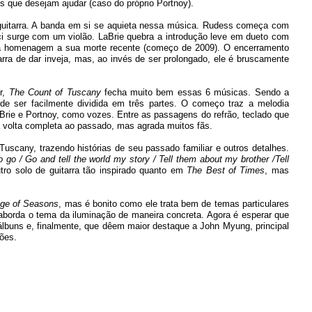
os que desejam ajudar (caso do próprio Portnoy).
guitarra. A banda em si se aquieta nessa música. Rudess começa com
i surge com um violão. LaBrie quebra a introdução leve em dueto com
uma homenagem a sua morte recente (começo de 2009). O encerramento
rra de dar inveja, mas, ao invés de ser prolongado, ele é bruscamente
r,
The Count of Tuscany
fecha muito bem essas 6 músicas. Sendo a
de ser facilmente dividida em três partes. O começo traz a melodia
aBrie e Portnoy, como vozes. Entre as passagens do refrão, teclado que
volta completa ao passado, mas agrada muitos fãs.
uscany, trazendo histórias de seu passado familiar e outros detalhes.
o go / Go and tell the world my story / Tell them about my brother /Tell
utro solo de guitarra tão inspirado quanto em
The Best of Times
, mas
ge of Seasons
, mas é bonito como ele trata bem de temas particulares
 aborda o tema da iluminação de maneira concreta. Agora é esperar que
buns e, finalmente, que dêem maior destaque a John Myung, principal
ões.