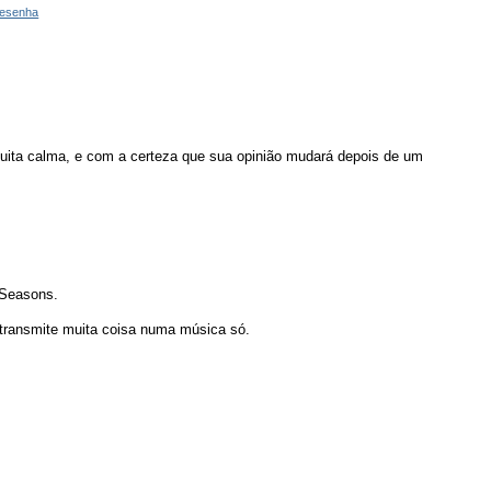
resenha
uita calma, e com a certeza que sua opinião mudará depois de um
f Seasons.
transmite muita coisa numa música só.