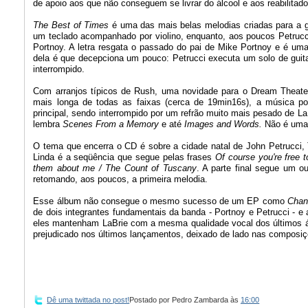
de apoio aos que não conseguem se livrar do álcool e aos reabilitad
The Best of Times
é uma das mais belas melodias criadas para a 
um teclado acompanhado por violino, enquanto, aos poucos Petrucc
Portnoy. A letra resgata o passado do pai de Mike Portnoy e é 
dela é que decepciona um pouco: Petrucci executa um solo de guita
interrompido.
Com arranjos típicos de Rush, uma novidade para o Dream Theate
mais longa de todas as faixas (cerca de 19min16s), a música po
principal, sendo interrompido por um refrão muito mais pesado de L
lembra
Scenes From a Memory
e até
Images and Words.
Não é uma 
O tema que encerra o CD é sobre a cidade natal de John Petrucci, T
Linda é a seqüência que segue pelas frases
Of course you're free t
them about me / The Count of Tuscany
. A parte final segue um o
retomando, aos poucos, a primeira melodia.
Esse álbum não consegue o mesmo sucesso de um EP como
Chan
de dois integrantes fundamentais da banda - Portnoy e Petrucci - e
eles mantenham LaBrie com a mesma qualidade vocal dos últimos ál
prejudicado nos últimos lançamentos, deixado de lado nas composiç
Dê uma twittada no post!
Postado por
Pedro Zambarda
às
16:00