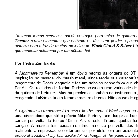
Trazendo temas pessoais, dando destaque para solos de guitarr
Theater
revive elementos que cativam os fãs, sem perder o passo 
sintonia com a luz de muitas melodias de
Black Cloud & Silver Li
que continua aclamada por um público fiel.
Por Pedro Zambarda
A Nightmare to Remember
é um óbvio retorno às origens do DT:
inspiração no pessoal do thrash metal, ainda tendo sua caracterís
lançamento de Death Magnetic e fez um trabalho nessa faixa que abu
For All. Os teclados de Jordan Rudess possuem uma variedade de 
da guitarra de Petrucci. Mas há problemas também no instrumental
exagerada. LaBrie está em forma e mostra de cara. Não abusa de 
A nightmare to remember / I'd never be the same / What began as
uma diversidade que até o próprio Mike Portnoy, sem largar as baqu
cantar por volta do tempo 10min. A voz dele dá uma quebra fu
canção.
A música tem pausa no ritmo frenético por volta dos 
realmente a impressão de estar em um pesadelo, em um acidente
peaceful sedation I lay half awake / And thought of the panic inside 