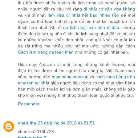
thu hút được nhiều khách du lịch trong và ngoài nước, và
nhiều người đặt ra câu hỏi rằng
đi nhật có cần visa không
và khi đi nhật
làm visa đi nhật hết bao nhiêu tiền
để mọi
người có thể toan tính chi phí để lên một kế hoạch du lịch
thích hợp nhất. Khi đi
du lịch nhật bản nên đi đâu
, những
điểm đến lý tưởng nên đi khi du lịch sang nhật để có thể lưu
lại những khoảng khắc đẹp nhất. con gái Nhật có một làn
da rất trắng mà nhiều phụ nữ mơ ước, hướng dẫn cách
Cách làm trắng da toàn thân
như những cô gái nhật bản.
Hiện nay, Amazon là một trong những kênh thương mại
điện tử lớn được nhiều người tiêu dùng tại Việt Nam mua
sắm, hướng dẫn
mua hàng amazon
và
cách mua hàng trên
amazon tại nhật
giúp người tiêu dùng có thể mua sắm hàng
hóa một cách thuận lợi và đơn giản nhất, không phải gặp
khó khăn với những hình thức thanh toán quốc tế phức tạp.
Responder
chenlina
25 de julho de 2016 às 21:51
chenlina20160726
jordan retro 3