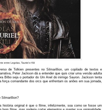
e entre Legolas, Tauriel e Kili
rso de Tolkien presentes no Silmarillion, um copilado de textos e
arrativa, Peter Jackson dá a entender que quis criar uma versão adulta
bora Bilbo seja o portador do Um Anel do inimigo Sauron. Jackson tenta
 a força comandante dos orcs que enfrentam os anões em sua jornada,
 Silmarillion?
história original é que o filme, infelizmente, soa como se fosse um
 bom filme, mas poderia cortar elementos e manter sua originalidade.