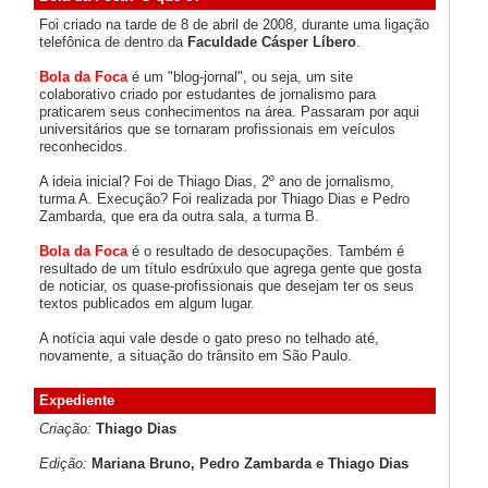
Foi criado na tarde de 8 de abril de 2008, durante uma ligação
telefônica de dentro da
Faculdade Cásper Líbero
.
Bola da Foca
é um "blog-jornal", ou seja, um site
colaborativo criado por estudantes de jornalismo para
praticarem seus conhecimentos na área. Passaram por aqui
universitários que se tornaram profissionais em veículos
reconhecidos.
A ideia inicial? Foi de Thiago Dias, 2º ano de jornalismo,
turma A. Execução? Foi realizada por Thiago Dias e Pedro
Zambarda, que era da outra sala, a turma B.
Bola da Foca
é o resultado de desocupações. Também é
resultado de um título esdrúxulo que agrega gente que gosta
de noticiar, os quase-profissionais que desejam ter os seus
textos publicados em algum lugar.
A notícia aqui vale desde o gato preso no telhado até,
novamente, a situação do trânsito em São Paulo.
Expediente
Criação:
Thiago Dias
Edição:
Mariana Bruno, Pedro Zambarda e Thiago Dias