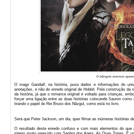
O triângulo amoroso aparent
O mago Gandalf, na história, puxa dados e informações do unive
anotações, e não do enredo original de Hobbit. Pela construção da n
da história, já que o romance original é voltado para crianças, em
forçar uma ligação entre as duas histórias colocando Sauron como
tirando o papel do Rei Bruxo dos Nâzgul, como está no livro.
Será que Peter Jackson, um dia, quer filmar as inúmeras histórias de
O resultado deste enredo confuso e com mais elementos do que a 
roteiro muito parecido com Senhor dos Aneis: As Duas Torres. É um