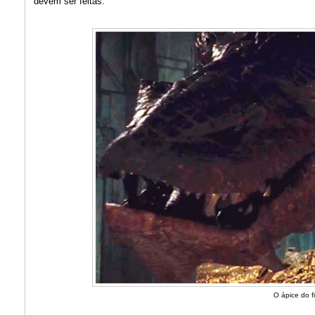
devem ser feitas.
O ápice do 