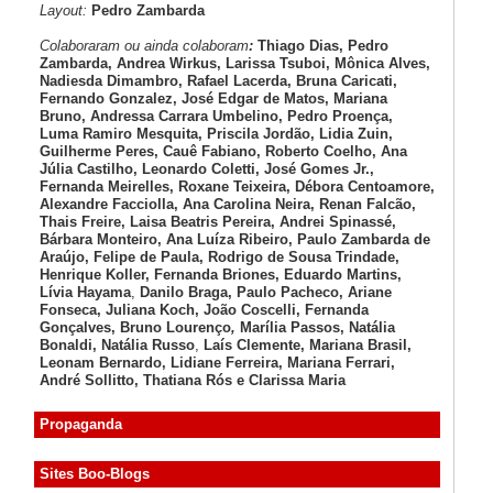
Layout:
Pedro Zambarda
Colaboraram ou ainda colaboram
:
Thiago Dias, Pedro
Zambarda, Andrea Wirkus, Larissa Tsuboi, Mônica Alves,
Nadiesda Dimambro, Rafael Lacerda, Bruna Caricati,
Fernando Gonzalez, José Edgar de Matos, Mariana
Bruno, Andressa Carrara Umbelino, Pedro Proença,
Luma Ramiro Mesquita, Priscila Jordão, Lidia Zuin,
Guilherme Peres, Cauê Fabiano, Roberto Coelho, Ana
Júlia Castilho, Leonardo Coletti, José Gomes Jr.,
Fernanda Meirelles, Roxane Teixeira, Débora Centoamore,
Alexandre Facciolla, Ana Carolina Neira, Renan Falcão,
Thais Freire, Laisa Beatris Pereira, Andrei Spinassé,
Bárbara Monteiro, Ana Luíza
Ribeiro, Paulo Zambarda de
Araújo
, Felipe de Paula, Rodrigo de Sousa Trindade,
Henrique Koller
,
Fernanda Briones, Eduardo Martins,
Lívia Hayama
,
Danilo Braga, Paulo Pacheco
, Ariane
Fonseca, Juliana Koch, João Coscelli
, Fernanda
Gonçalves, Bruno Lourenço
,
Marília Passos,
Natália
Bonaldi
, Natália Russo
,
Laís Clemente,
Mariana Brasil,
Leonam Bernardo,
Lidiane Ferreira,
Mariana Ferrari,
André Sollitto,
Thatiana Rós e Clarissa Maria
Propaganda
Sites Boo-Blogs