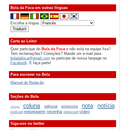
Bola da Foca em outras línguas
Escolha a língua:
Carta ao Leitor
Quer participar do
Bola da Foca
e não está na equipe fixa?
Tem reclamações? Correções? Mande um e-mail para
boladafoca@gmail.com
ou participe de nossa fanpage no
Facebook
. E faça parte!
Para escrever no Bola
Manual de Redação
Seções do Bola
coluna
nota
notícia
editorial
entrevista
charge
reportagem
resenha
vídeo
podcast
videocast
Siga-nos no twitter