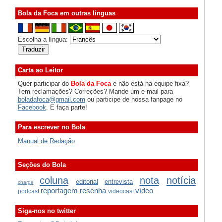
Bola da Foca em outras línguas
Escolha a língua:
Carta ao Leitor
Quer participar do
Bola da Foca
e não está na equipe fixa?
Tem reclamações? Correções? Mande um e-mail para
boladafoca@gmail.com
ou participe de nossa fanpage no
Facebook
. E faça parte!
Para escrever no Bola
Manual de Redação
Seções do Bola
coluna
nota
notícia
editorial
entrevista
charge
reportagem
resenha
vídeo
podcast
videocast
Siga-nos no twitter