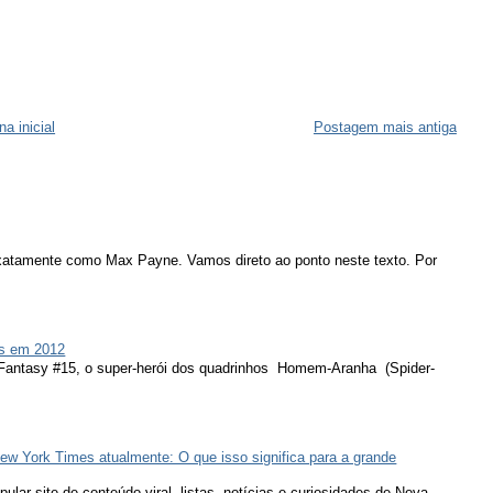
na inicial
Postagem mais antiga
atamente como Max Payne. Vamos direto ao ponto neste texto. Por
s em 2012
 Fantasy #15, o super-herói dos quadrinhos Homem-Aranha (Spider-
ew York Times atualmente: O que isso significa para a grande
lar site de conteúdo viral, listas, notícias e curiosidades de Nova