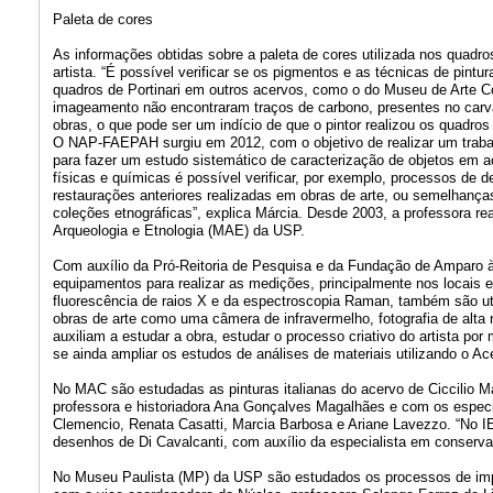
Paleta de cores
As informações obtidas sobre a paleta de cores utilizada nos quad
artista. “É possível verificar se os pigmentos e as técnicas de pi
quadros de Portinari em outros acervos, como o do Museu de Arte 
imageamento não encontraram traços de carbono, presentes no carvão
obras, o que pode ser um indício de que o pintor realizou os quadros 
O NAP-FAEPAH surgiu em 2012, com o objetivo de realizar um trabal
para fazer um estudo sistemático de caracterização de objetos em ace
físicas e químicas é possível verificar, por exemplo, processos de
restaurações anteriores realizadas em obras de arte, ou semelhanças
coleções etnográficas”, explica Márcia. Desde 2003, a professora r
Arqueologia e Etnologia (MAE) da USP.
Com auxílio da Pró-Reitoria de Pesquisa e da Fundação de Amparo à
equipamentos para realizar as medições, principalmente nos locais
fluorescência de raios X e da espectroscopia Raman, também são uti
obras de arte como uma câmera de infravermelho, fotografia de alt
auxiliam a estudar a obra, estudar o processo criativo do artista por
se ainda ampliar os estudos de análises de materiais utilizando o Ac
No MAC são estudadas as pinturas italianas do acervo de Ciccilio 
professora e historiadora Ana Gonçalves Magalhães e com os espec
Clemencio, Renata Casatti, Marcia Barbosa e Ariane Lavezzo. “No IEB
desenhos de Di Cavalcanti, com auxílio da especialista em conservaç
No Museu Paulista (MP) da USP são estudados os processos de impre