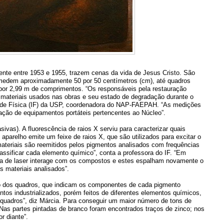
ente entre 1953 e 1955, trazem cenas da vida de Jesus Cristo. São
 medem aproximadamente 50 por 50 centímetros (cm), até quadros
 por 2,99 m de comprimentos. “Os responsáveis pela restauração
s materiais usados nas obras e seu estado de degradação durante o
uto de Física (IF) da USP, coordenadora do NAP-FAEPAH. “As medições
zação de equipamentos portáteis pertencentes ao Núcleo”.
vas). A fluorescência de raios X serviu para caracterizar quais
parelho emite um feixe de raios X, que são utilizados para excitar o
materiais são reemitidos pelos pigmentos analisados com frequências
lassificar cada elemento químico”, conta a professora do IF. “Em
a de laser interage com os compostos e estes espalham novamente o
 materiais analisados”.
 dos quadros, que indicam os componentes de cada pigmento
tos industrializados, porém feitos de diferentes elementos químicos,
 quadros”, diz Márcia. Para conseguir um maior número de tons de
“Nas partes pintadas de branco foram encontrados traços de zinco; nos
r diante”.