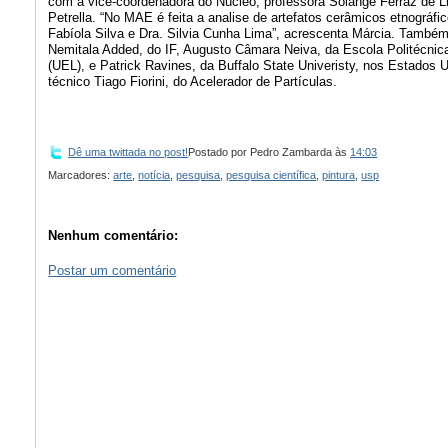
com a vice-coordenadora do Núcleo, professora Solange Ferraz de L
Petrella. “No MAE é feita a analise de artefatos cerâmicos etnográf
Fabíola Silva e Dra. Silvia Cunha Lima”, acrescenta Márcia. També
Nemitala Added, do IF, Augusto Câmara Neiva, da Escola Politécnica
(UEL), e Patrick Ravines, da Buffalo State Univeristy, nos Estados
técnico Tiago Fiorini, do Acelerador de Partículas.
Dê uma twittada no post!
Postado por
Pedro Zambarda
às
14:03
Marcadores:
arte
,
notícia
,
pesquisa
,
pesquisa científica
,
pintura
,
usp
Nenhum comentário:
Postar um comentário