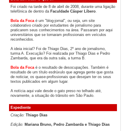
Foi criado na tarde de 8 de abril de 2008, durante uma ligação
telefônica de dentro da
Faculdade Cásper Líbero
.
Bola da Foca
é um "blog-jornal", ou seja, um site
colaborativo criado por estudantes de jornalismo para
praticarem seus conhecimentos na área. Passaram por aqui
universitários que se tornaram profissionais em veículos
reconhecidos.
A ideia inicial? Foi de Thiago Dias, 2º ano de jornalismo,
turma A. Execução? Foi realizada por Thiago Dias e Pedro
Zambarda, que era da outra sala, a turma B.
Bola da Foca
é o resultado de desocupações. Também é
resultado de um título esdrúxulo que agrega gente que gosta
de noticiar, os quase-profissionais que desejam ter os seus
textos publicados em algum lugar.
A notícia aqui vale desde o gato preso no telhado até,
novamente, a situação do trânsito em São Paulo.
Expediente
Criação:
Thiago Dias
Edição:
Mariana Bruno, Pedro Zambarda e Thiago Dias