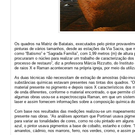
Os quadros na Matriz de Batatais, executados pelo pintor provavelm
pinturas de vários tamanhos, desde as estações da Via Sacra, que
como “Batismo” e “Sagrada Família”, com 1,99 metros (m) de altura
procuraram o núcleo para realizar um trabalho de caracterização do
processo de restauro”, diz a professora Márcia Rizzutto, do Instit
de raios X e Raman aconteceram na própria igreja, por meio da utili
As duas técnicas não necessitam de extração de amostras (não-invasi
substâncias químicas estavam presentes nas tintas dos quadros. “O a
material presente no pigmento e depois raios X característicos dos 
de onda diferentes, conforme o material encontrado, o que permite c
algumas obras usou-se a espectroscopia Raman, em que um sistem
laser e assim fornecem informações sobre a composição química dos
Com base nos resultados das medições realizou-se um mapeamento
presente nas obras. “As análises apontam que Portinari usava pigmen
para variar as tonalidades de cores, como no céu pintado em alguns
azul, o pintor usava pigmentos a base de cobalto, estanho e cobre. 
amarelos, cádmio, nos marrons, ferro, nos verdes, cromo, e assim po