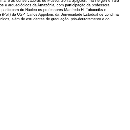
ima, e as conservadoras do Museu, Sonia Spigolon, Ina Hergert e Yara
icos e arqueológicos da Amazônia, com participação da professora
m participam do Núcleo os professores Manfredo H. Tabacniks e
 (Poli) da USP, Carlos Appoloni, da Universidade Estadual de Londrina
 Unidos, além de estudantes de graduação, pós-doutoramento e do