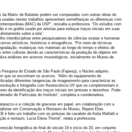
ros da Matriz de Batatais podem ser comparadas com outras obras do
ntura usadas nestes trabalhos apresentam semelhanças ou diferenças com
Contemporânea (MAC) da USP”, ressalta a professora. “Os estudos com
 e no grafite usado por artistas para esboçar traços iniciais em suas
diretamente sobre a tela”.
ho interdisciplinar entre pesquisadores de ciências exatas e humanas
rvos artísticos, históricos e etnográficos. “Por meio de técnicas
 degradação, mudanças nos materiais ao longo do tempo e efeitos de
 entre culturas devido as características da produção de objetos em
ealiza análises em acervos museológicos, inicialmente no Museu de
 Pesquisa do Estado de São Paulo (Fapesp), o Núcleo adquiriu
 em que se encontram os acervos. “Além do equipamento de
lizadas diferentes tangencias de imageamento para caracterizar as
a resolução e fotografia com fluorescência UV que se complementam e
 meio da identificação dos traços iniciais em pinturas e desenhos. Pode-
elerador de Partículas do Instituto”, completa a coordenadora.
Matarazzo e a coleção de gravuras em papel, em colaboração com a
ialistas em Conservação e Restauro do Museu, Rejane Elias
 é feito um trabalho com as pinturas de cavalete de Anita Malfatti e
ão e restauro, Lucia Elena Thomé”, relata a professora.
ssão fotográfica do final do século 19 e início do 20, em conjunto