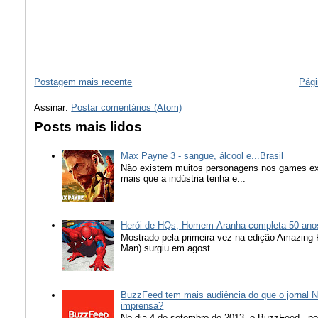
Postagem mais recente
Pági
Assinar:
Postar comentários (Atom)
Posts mais lidos
Max Payne 3 - sangue, álcool e...Brasil
Não existem muitos personagens nos games ex
mais que a indústria tenha e...
Herói de HQs, Homem-Aranha completa 50 ano
Mostrado pela primeira vez na edição Amazing
Man) surgiu em agost...
BuzzFeed tem mais audiência do que o jornal N
imprensa?
No dia 4 de setembro de 2013, o BuzzFeed , popu