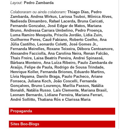
Layout:
Pedro Zambarda
Colaboraram ou ainda colaboram
:
Thiago Dias, Pedro
Zambarda, Andrea Wirkus, Larissa Tsuboi, Mônica Alves,
Nadiesda Dimambro, Rafael Lacerda, Bruna Caricati,
Fernando Gonzalez, José Edgar de Matos, Mariana
Bruno, Andressa Carrara Umbelino, Pedro Proença,
Luma Ramiro Mesquita, Priscila Jordão, Lidia Zuin,
Guilherme Peres, Cauê Fabiano, Roberto Coelho, Ana
Júlia Castilho, Leonardo Coletti, José Gomes Jr.,
Fernanda Meirelles, Roxane Teixeira, Débora Centoamore,
Alexandre Facciolla, Ana Carolina Neira, Renan Falcão,
Thais Freire, Laisa Beatris Pereira, Andrei Spinassé,
Bárbara Monteiro, Ana Luíza
Ribeiro, Paulo Zambarda de
Araújo
, Felipe de Paula, Rodrigo de Sousa Trindade,
Henrique Koller
,
Fernanda Briones, Eduardo Martins,
Lívia Hayama
,
Danilo Braga, Paulo Pacheco
, Ariane
Fonseca, Juliana Koch, João Coscelli
, Fernanda
Gonçalves, Bruno Lourenço
,
Marília Passos,
Natália
Bonaldi
, Natália Russo
,
Laís Clemente,
Mariana Brasil,
Leonam Bernardo,
Lidiane Ferreira,
Mariana Ferrari,
André Sollitto,
Thatiana Rós e Clarissa Maria
Propaganda
Sites Boo-Blogs