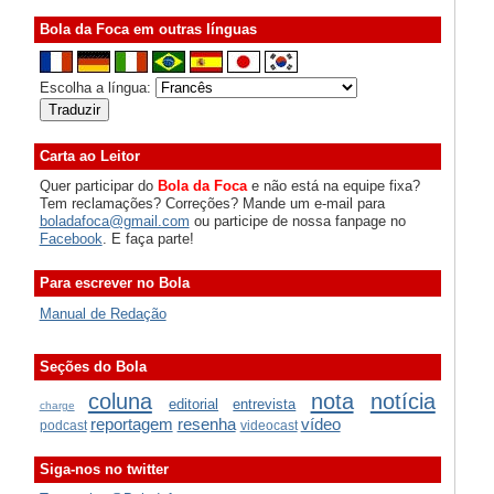
Bola da Foca em outras línguas
Escolha a língua:
Carta ao Leitor
Quer participar do
Bola da Foca
e não está na equipe fixa?
Tem reclamações? Correções? Mande um e-mail para
boladafoca@gmail.com
ou participe de nossa fanpage no
Facebook
. E faça parte!
Para escrever no Bola
Manual de Redação
Seções do Bola
coluna
nota
notícia
editorial
entrevista
charge
reportagem
resenha
vídeo
podcast
videocast
Siga-nos no twitter