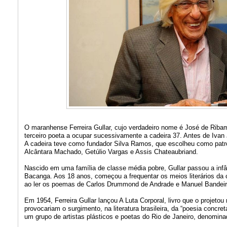
O maranhense Ferreira Gullar, cujo verdadeiro nome é José de Riba
terceiro poeta a ocupar sucessivamente a cadeira 37. Antes de Iva
A cadeira teve como fundador Silva Ramos, que escolheu como pat
Alcântara Machado, Getúlio Vargas e Assis Chateaubriand.
Nascido em uma família de classe média pobre, Gullar passou a infân
Bacanga. Aos 18 anos, começou a frequentar os meios literários da
ao ler os poemas de Carlos Drummond de Andrade e Manuel Bandeir
Em 1954, Ferreira Gullar lançou A Luta Corporal, livro que o projetou 
provocariam o surgimento, na literatura brasileira, da “poesia concret
um grupo de artistas plásticos e poetas do Rio de Janeiro, denomin