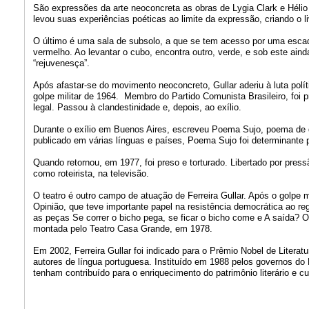
São expressões da arte neoconcreta as obras de Lygia Clark e Hélio
levou suas experiências poéticas ao limite da expressão, criando o 
O último é uma sala de subsolo, a que se tem acesso por uma esca
vermelho. Ao levantar o cubo, encontra outro, verde, e sob este ain
“rejuvenesça”.
Após afastar-se do movimento neoconcreto, Gullar aderiu à luta pol
golpe militar de 1964. Membro do Partido Comunista Brasileiro, foi p
legal. Passou à clandestinidade e, depois, ao exílio.
Durante o exílio em Buenos Aires, escreveu Poema Sujo, poema de q
publicado em várias línguas e países, Poema Sujo foi determinante p
Quando retornou, em 1977, foi preso e torturado. Libertado por press
como roteirista, na televisão.
O teatro é outro campo de atuação de Ferreira Gullar. Após o golpe m
Opinião, que teve importante papel na resistência democrática ao re
as peças Se correr o bicho pega, se ficar o bicho come e A saída? O
montada pelo Teatro Casa Grande, em 1978.
Em 2002, Ferreira Gullar foi indicado para o Prêmio Nobel de Liter
autores de língua portuguesa. Instituído em 1988 pelos governos do
tenham contribuído para o enriquecimento do patrimônio literário e cu