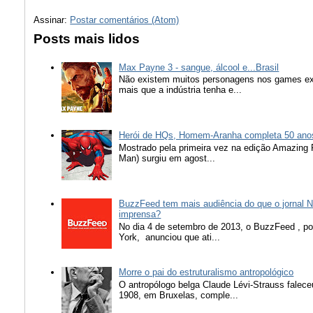
Assinar:
Postar comentários (Atom)
Posts mais lidos
Max Payne 3 - sangue, álcool e...Brasil
Não existem muitos personagens nos games ex
mais que a indústria tenha e...
Herói de HQs, Homem-Aranha completa 50 ano
Mostrado pela primeira vez na edição Amazing
Man) surgiu em agost...
BuzzFeed tem mais audiência do que o jornal N
imprensa?
No dia 4 de setembro de 2013, o BuzzFeed , popu
York, anunciou que ati...
Morre o pai do estruturalismo antropológico
O antropólogo belga Claude Lévi-Strauss falece
1908, em Bruxelas, comple...