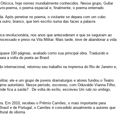
 Oiticica, hoje nomes mundialmente conhecidos. Nesse grupo, Gullar
livro-poema, o poema espacial e, finalmente, o poema enterrado.
da. Após penetrar no poema, o visitante se depara com um cubo
da outro, branco, que tem escrito numa das faces a palavra
ítica revolucionária, nos anos que antecederam e que se seguiram ao
rocessado e preso na Vila Militar. Mais tarde, teve de abandonar a vida
uase 100 páginas, avaliado como sua principal obra. Traduzido e
ara a volta do poeta ao Brasil.
ão internacional, retomou seu trabalho na imprensa do Rio de Janeiro e,
ilitar, ele e um grupo de jovens dramaturgos e atores fundou o Teatro
gime autoritário. Nesse período, escreveu, com Oduvaldo Vianna Filho,
nde fica a saída? . De volta do exílio, escreveu Um rubi no umbigo,
atura. Em 2010, recebeu o Prêmio Camões, o mais importante para
 Brasil e de Portugal, o Camões é concedido anualmente a autores que
ltural do idioma.