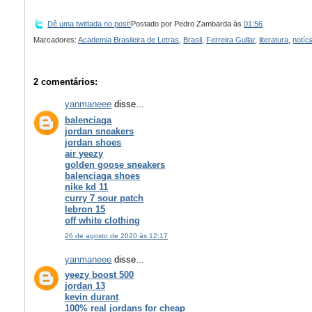
Dê uma twittada no post!
Postado por
Pedro Zambarda
às
01:56
Marcadores:
Academia Brasileira de Letras
,
Brasil
,
Ferreira Gullar
,
literatura
,
notíci
2 comentários:
yanmaneee
disse...
balenciaga
jordan sneakers
jordan shoes
air yeezy
golden goose sneakers
balenciaga shoes
nike kd 11
curry 7 sour patch
lebron 15
off white clothing
26 de agosto de 2020 às 12:17
yanmaneee
disse...
yeezy boost 500
jordan 13
kevin durant
100% real jordans for cheap