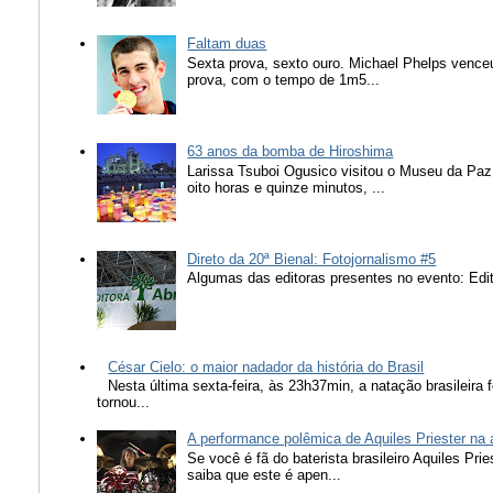
Faltam duas
Sexta prova, sexto ouro. Michael Phelps vence
prova, com o tempo de 1m5...
63 anos da bomba de Hiroshima
Larissa Tsuboi Ogusico visitou o Museu da Paz
oito horas e quinze minutos, ...
Direto da 20ª Bienal: Fotojornalismo #5
Algumas das editoras presentes no evento: Edit
César Cielo: o maior nadador da história do Brasil
Nesta última sexta-feira, às 23h37min, a natação brasileira f
tornou...
A performance polêmica de Aquiles Priester na
Se você é fã do baterista brasileiro Aquiles Pr
saiba que este é apen...