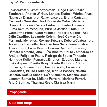
Layout:
Pedro Zambarda
Colaboraram ou ainda colaboram
:
Thiago Dias, Pedro
Zambarda, Andrea Wirkus, Larissa Tsuboi, Mônica Alves,
Nadiesda Dimambro, Rafael Lacerda, Bruna Caricati,
Fernando Gonzalez, José Edgar de Matos, Mariana
Bruno, Andressa Carrara Umbelino, Pedro Proença,
Luma Ramiro Mesquita, Priscila Jordão, Lidia Zuin,
Guilherme Peres, Cauê Fabiano, Roberto Coelho, Ana
Júlia Castilho, Leonardo Coletti, José Gomes Jr.,
Fernanda Meirelles, Roxane Teixeira, Débora Centoamore,
Alexandre Facciolla, Ana Carolina Neira, Renan Falcão,
Thais Freire, Laisa Beatris Pereira, Andrei Spinassé,
Bárbara Monteiro, Ana Luíza
Ribeiro, Paulo Zambarda de
Araújo
, Felipe de Paula, Rodrigo de Sousa Trindade,
Henrique Koller
,
Fernanda Briones, Eduardo Martins,
Lívia Hayama
,
Danilo Braga, Paulo Pacheco
, Ariane
Fonseca, Juliana Koch, João Coscelli
, Fernanda
Gonçalves, Bruno Lourenço
,
Marília Passos,
Natália
Bonaldi
, Natália Russo
,
Laís Clemente,
Mariana Brasil,
Leonam Bernardo,
Lidiane Ferreira,
Mariana Ferrari,
André Sollitto,
Thatiana Rós e Clarissa Maria
Propaganda
Sites Boo-Blogs