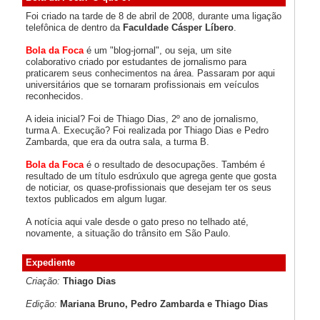
Foi criado na tarde de 8 de abril de 2008, durante uma ligação
telefônica de dentro da
Faculdade Cásper Líbero
.
Bola da Foca
é um "blog-jornal", ou seja, um site
colaborativo criado por estudantes de jornalismo para
praticarem seus conhecimentos na área. Passaram por aqui
universitários que se tornaram profissionais em veículos
reconhecidos.
A ideia inicial? Foi de Thiago Dias, 2º ano de jornalismo,
turma A. Execução? Foi realizada por Thiago Dias e Pedro
Zambarda, que era da outra sala, a turma B.
Bola da Foca
é o resultado de desocupações. Também é
resultado de um título esdrúxulo que agrega gente que gosta
de noticiar, os quase-profissionais que desejam ter os seus
textos publicados em algum lugar.
A notícia aqui vale desde o gato preso no telhado até,
novamente, a situação do trânsito em São Paulo.
Expediente
Criação:
Thiago Dias
Edição:
Mariana Bruno, Pedro Zambarda e Thiago Dias