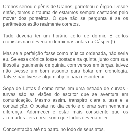
Cronos serrou o pênis de Uranos, garroteou o órgão. Desde
então, temos o trauma de estarmos sempre castrados pelo
mover dos ponteiros. O que não se pergunta é se os
parâmetros estão realmente corretos.
Tudo deveria ter um horário certo de dormir. E certos
cronistas não deveriam dormir nas aulas da Cásper (!).
Mas se a perfeição fosse como música ordenada, não seria
eu. Se essa crônica fosse postada na quinta, junto com sua
filosofia igualmente de quinta, com versos em terças, talvez
não tivesse um bom assunto para botar em cronologia.
Talvez não tivesse algum objeto para desordenar.
Sopa de Letras é como retas em uma estrada de curvas -
turvas são as visões do escritor que se aventura em
comunicação. Mesmo assim, transpiro clara a tese e a
contradição. O postar no dia certo e o errar sem nenhuma
diferença. Adormecer e estar mais consciente que os
acordados - eis o real sono que todos deveriam ter.
Concentração até no barro, no lodo de seus atos.