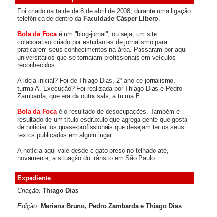
Foi criado na tarde de 8 de abril de 2008, durante uma ligação
telefônica de dentro da
Faculdade Cásper Líbero
.
Bola da Foca
é um "blog-jornal", ou seja, um site
colaborativo criado por estudantes de jornalismo para
praticarem seus conhecimentos na área. Passaram por aqui
universitários que se tornaram profissionais em veículos
reconhecidos.
A ideia inicial? Foi de Thiago Dias, 2º ano de jornalismo,
turma A. Execução? Foi realizada por Thiago Dias e Pedro
Zambarda, que era da outra sala, a turma B.
Bola da Foca
é o resultado de desocupações. Também é
resultado de um título esdrúxulo que agrega gente que gosta
de noticiar, os quase-profissionais que desejam ter os seus
textos publicados em algum lugar.
A notícia aqui vale desde o gato preso no telhado até,
novamente, a situação do trânsito em São Paulo.
Expediente
Criação:
Thiago Dias
Edição:
Mariana Bruno, Pedro Zambarda e Thiago Dias