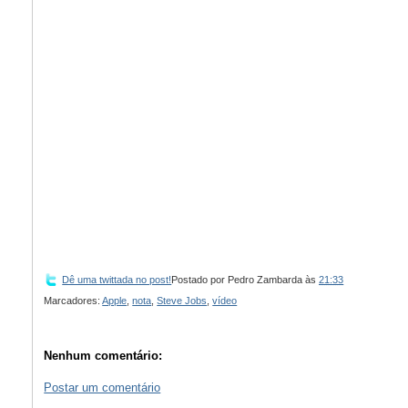
Dê uma twittada no post!
Postado por
Pedro Zambarda
às
21:33
Marcadores:
Apple
,
nota
,
Steve Jobs
,
vídeo
Nenhum comentário:
Postar um comentário