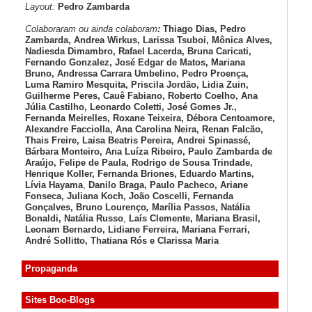
Layout:
Pedro Zambarda
Colaboraram ou ainda colaboram
:
Thiago Dias, Pedro
Zambarda, Andrea Wirkus, Larissa Tsuboi, Mônica Alves,
Nadiesda Dimambro, Rafael Lacerda, Bruna Caricati,
Fernando Gonzalez, José Edgar de Matos, Mariana
Bruno, Andressa Carrara Umbelino, Pedro Proença,
Luma Ramiro Mesquita, Priscila Jordão, Lidia Zuin,
Guilherme Peres, Cauê Fabiano, Roberto Coelho, Ana
Júlia Castilho, Leonardo Coletti, José Gomes Jr.,
Fernanda Meirelles, Roxane Teixeira, Débora Centoamore,
Alexandre Facciolla, Ana Carolina Neira, Renan Falcão,
Thais Freire, Laisa Beatris Pereira, Andrei Spinassé,
Bárbara Monteiro, Ana Luíza
Ribeiro, Paulo Zambarda de
Araújo
, Felipe de Paula, Rodrigo de Sousa Trindade,
Henrique Koller
,
Fernanda Briones, Eduardo Martins,
Lívia Hayama
,
Danilo Braga, Paulo Pacheco
, Ariane
Fonseca, Juliana Koch, João Coscelli
, Fernanda
Gonçalves, Bruno Lourenço
,
Marília Passos,
Natália
Bonaldi
, Natália Russo
,
Laís Clemente,
Mariana Brasil,
Leonam Bernardo,
Lidiane Ferreira,
Mariana Ferrari,
André Sollitto,
Thatiana Rós e Clarissa Maria
Propaganda
Sites Boo-Blogs