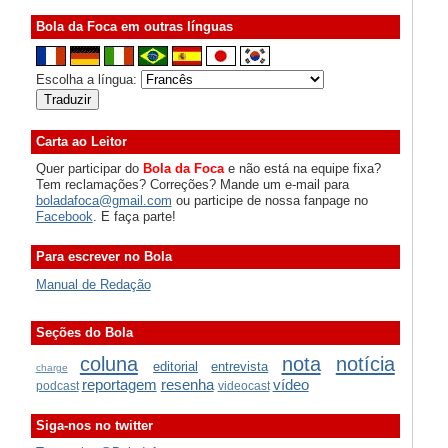
Bola da Foca em outras línguas
Escolha a língua:
Carta ao Leitor
Quer participar do
Bola da Foca
e não está na equipe fixa?
Tem reclamações? Correções? Mande um e-mail para
boladafoca@gmail.com
ou participe de nossa fanpage no
Facebook
. E faça parte!
Para escrever no Bola
Manual de Redação
Seções do Bola
coluna
nota
notícia
editorial
entrevista
charge
reportagem
resenha
vídeo
podcast
videocast
Siga-nos no twitter