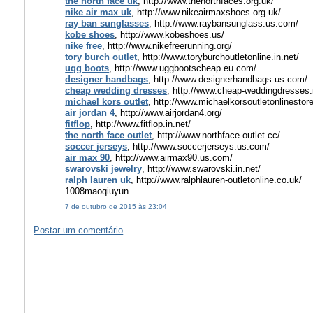
the north face uk
, http://www.thenorthfaces.org.uk/
nike air max uk
, http://www.nikeairmaxshoes.org.uk/
ray ban sunglasses
, http://www.raybansunglass.us.com/
kobe shoes
, http://www.kobeshoes.us/
nike free
, http://www.nikefreerunning.org/
tory burch outlet
, http://www.toryburchoutletonline.in.net/
ugg boots
, http://www.uggbootscheap.eu.com/
designer handbags
, http://www.designerhandbags.us.com/
cheap wedding dresses
, http://www.cheap-weddingdresses.
michael kors outlet
, http://www.michaelkorsoutletonlinesto
air jordan 4
, http://www.airjordan4.org/
fitflop
, http://www.fitflop.in.net/
the north face outlet
, http://www.northface-outlet.cc/
soccer jerseys
, http://www.soccerjerseys.us.com/
air max 90
, http://www.airmax90.us.com/
swarovski jewelry
, http://www.swarovski.in.net/
ralph lauren uk
, http://www.ralphlauren-outletonline.co.uk/
1008maoqiuyun
7 de outubro de 2015 às 23:04
Postar um comentário