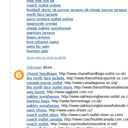
nike free run uk
coach outlet online
football shirts uk,soccer jerseys uk,cheap soccer jerseys
north face jackets
juicy couture outlet online
swarovski crystal
cheap oakley sunglasses
warriors jerseys
bears jerseys
true religion jeans
vans for sale
hermes sale
30 de julho de 2015 às 06:59
Unknown
disse...
chanel handbags
, http://www.chanelhandbags-outlet.co.uk/
the north face jackets
, http://www.thenorthfacejacket.us.co
canada goose outlet
, http://www.canadagoose.us.org/
the north face outlet store
, http://www.thenorthfaceoutletsto
ugg boots
, http://www.uggboot.com.co/
oakley sunglasses
, http://www.oakleysunglasses-outlet.us.
hermes bags
, http://www.hermesbags.co.uk/
oakley sunglasses
, http://www.oakleysunglasseswholesale.i
vans shoes
, http://www.vans-shoes.cc/
coach outlet store
, http://www.coach-outlet-store.us.com/
coach outlet canada
, http://www.coachoutletcanada.com.co
coach outlet
, http://www.coachoutletstoreonline.in.net/