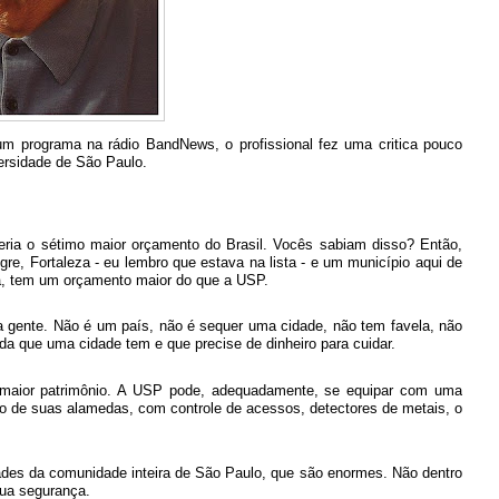
um programa na rádio BandNews, o profissional fez uma critica pouco
ersidade de São Paulo.
seria o sétimo maior orçamento do Brasil. Vocês sabiam disso? Então,
egre, Fortaleza - eu lembro que estava na lista - e um município aqui de
a, tem um orçamento maior do que a USP.
ha gente. Não é um país, não é sequer uma cidade, não tem favela, não
da que uma cidade tem e que precise de dinheiro para cuidar.
 maior patrimônio. A USP pode, adequadamente, se equipar com uma
ção de suas alamedas, com controle de acessos, detectores de metais, o
ades da comunidade inteira de São Paulo, que são enormes. Não dentro
sua segurança.