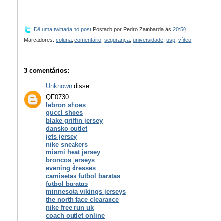
Dê uma twittada no post!
Postado por
Pedro Zambarda
às
20:50
Marcadores:
coluna
,
comentário
,
segurança
,
universidade
,
usp
,
vídeo
3 comentários:
Unknown
disse...
QF0730
lebron shoes
gucci shoes
blake griffin jersey
dansko outlet
jets jersey
nike sneakers
miami heat jersey
broncos jerseys
evening dresses
camisetas futbol baratas
futbol baratas
minnesota vikings jerseys
the north face clearance
nike free run uk
coach outlet online