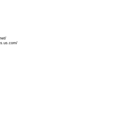
net/
res.us.com/