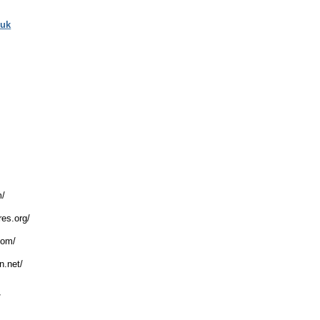
 uk
m/
res.org/
com/
n.net/
/