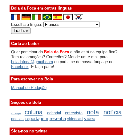
Bola da Foca em outras línguas
Escolha a língua:
Carta ao Leitor
Quer participar do
Bola da Foca
e não está na equipe fixa?
Tem reclamações? Correções? Mande um e-mail para
boladafoca@gmail.com
ou participe de nossa fanpage no
Facebook
. E faça parte!
Para escrever no Bola
Manual de Redação
Seções do Bola
coluna
nota
notícia
editorial
entrevista
charge
reportagem
resenha
vídeo
podcast
videocast
Siga-nos no twitter