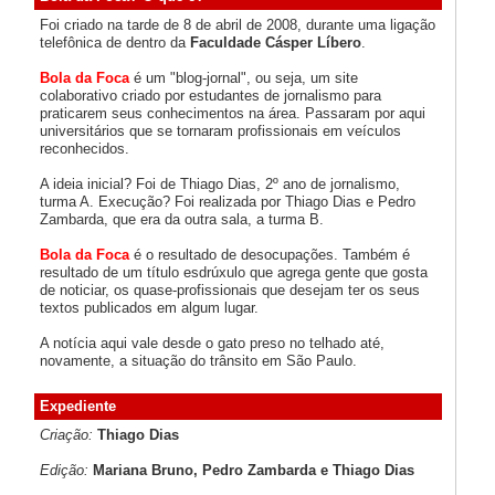
Foi criado na tarde de 8 de abril de 2008, durante uma ligação
telefônica de dentro da
Faculdade Cásper Líbero
.
Bola da Foca
é um "blog-jornal", ou seja, um site
colaborativo criado por estudantes de jornalismo para
praticarem seus conhecimentos na área. Passaram por aqui
universitários que se tornaram profissionais em veículos
reconhecidos.
A ideia inicial? Foi de Thiago Dias, 2º ano de jornalismo,
turma A. Execução? Foi realizada por Thiago Dias e Pedro
Zambarda, que era da outra sala, a turma B.
Bola da Foca
é o resultado de desocupações. Também é
resultado de um título esdrúxulo que agrega gente que gosta
de noticiar, os quase-profissionais que desejam ter os seus
textos publicados em algum lugar.
A notícia aqui vale desde o gato preso no telhado até,
novamente, a situação do trânsito em São Paulo.
Expediente
Criação:
Thiago Dias
Edição:
Mariana Bruno, Pedro Zambarda e Thiago Dias