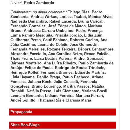
Layout:
Pedro Zambarda
Colaboraram ou ainda colaboram
:
Thiago Dias, Pedro
Zambarda, Andrea Wirkus, Larissa Tsuboi, Mônica Alves,
Nadiesda Dimambro, Rafael Lacerda, Bruna Caricati,
Fernando Gonzalez, José Edgar de Matos, Mariana
Bruno, Andressa Carrara Umbelino, Pedro Proença,
Luma Ramiro Mesquita, Priscila Jordão, Lidia Zuin,
Guilherme Peres, Cauê Fabiano, Roberto Coelho, Ana
Júlia Castilho, Leonardo Coletti, José Gomes Jr.,
Fernanda Meirelles, Roxane Teixeira, Débora Centoamore,
Alexandre Facciolla, Ana Carolina Neira, Renan Falcão,
Thais Freire, Laisa Beatris Pereira, Andrei Spinassé,
Bárbara Monteiro, Ana Luíza
Ribeiro, Paulo Zambarda de
Araújo
, Felipe de Paula, Rodrigo de Sousa Trindade,
Henrique Koller
,
Fernanda Briones, Eduardo Martins,
Lívia Hayama
,
Danilo Braga, Paulo Pacheco
, Ariane
Fonseca, Juliana Koch, João Coscelli
, Fernanda
Gonçalves, Bruno Lourenço
,
Marília Passos,
Natália
Bonaldi
, Natália Russo
,
Laís Clemente,
Mariana Brasil,
Leonam Bernardo,
Lidiane Ferreira,
Mariana Ferrari,
André Sollitto,
Thatiana Rós e Clarissa Maria
Propaganda
Sites Boo-Blogs