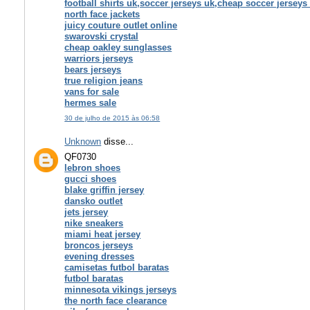
football shirts uk,soccer jerseys uk,cheap soccer jerseys
north face jackets
juicy couture outlet online
swarovski crystal
cheap oakley sunglasses
warriors jerseys
bears jerseys
true religion jeans
vans for sale
hermes sale
30 de julho de 2015 às 06:58
Unknown
disse...
QF0730
lebron shoes
gucci shoes
blake griffin jersey
dansko outlet
jets jersey
nike sneakers
miami heat jersey
broncos jerseys
evening dresses
camisetas futbol baratas
futbol baratas
minnesota vikings jerseys
the north face clearance