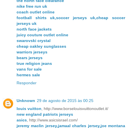
the north face clearance
nike free run uk
coach outlet online
football shirts uk,soccer jerseys uk,cheap soccer
jerseys uk
north face jackets
juicy couture outlet online
swarovski crystal
cheap oakley sunglasses
warriors jerseys
bears jerseys
true religion jeans
vans for sale
hermes sale
Responder
Unknown
29 de agosto de 2015 às 00:25
louis vuitton
, http://www.borselouisvuittonoutlet.it/
new england patriots jerseys
asics
, http://www.asicsisrael.com/
jeremy maclin jersey,jamaal charles jersey,joe montana