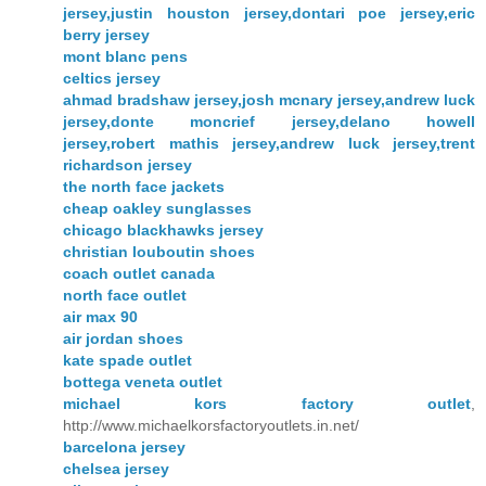
jersey,justin houston jersey,dontari poe jersey,eric
berry jersey
mont blanc pens
celtics jersey
ahmad bradshaw jersey,josh mcnary jersey,andrew luck
jersey,donte moncrief jersey,delano howell
jersey,robert mathis jersey,andrew luck jersey,trent
richardson jersey
the north face jackets
cheap oakley sunglasses
chicago blackhawks jersey
christian louboutin shoes
coach outlet canada
north face outlet
air max 90
air jordan shoes
kate spade outlet
bottega veneta outlet
michael kors factory outlet
,
http://www.michaelkorsfactoryoutlets.in.net/
barcelona jersey
chelsea jersey