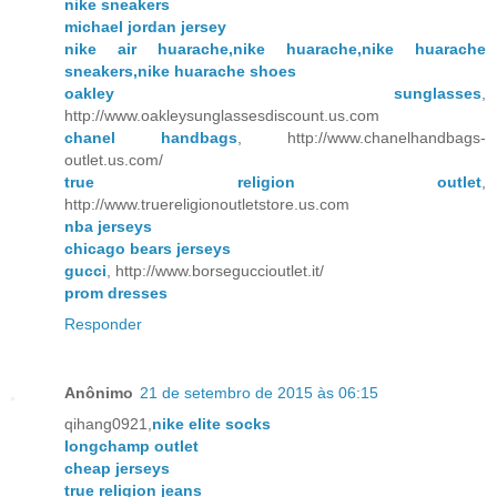
nike sneakers
michael jordan jersey
nike air huarache,nike huarache,nike huarache
sneakers,nike huarache shoes
oakley sunglasses
,
http://www.oakleysunglassesdiscount.us.com
chanel handbags
, http://www.chanelhandbags-
outlet.us.com/
true religion outlet
,
http://www.truereligionoutletstore.us.com
nba jerseys
chicago bears jerseys
gucci
, http://www.borseguccioutlet.it/
prom dresses
Responder
Anônimo
21 de setembro de 2015 às 06:15
qihang0921,
nike elite socks
longchamp outlet
cheap jerseys
true religion jeans