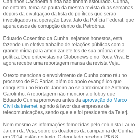
Carlinhos Cachoeira ainda não tinham estourado. Cunha,
no entanto, torna-se pauta da mesma revista duas semanas
depois da divulgação da lista de políticos que serão
investigados na operação Lava Jato da Polícia Federal, que
apura casos de corrupção dentro da Petrobras.
Eduardo Cosentino da Cunha, sejamos honestos, está
fazendo um efetivo trabalho de relações públicas com a
grande mídia para amenizar efeitos de sua própria crise
política. Deu entrevistas na Globonews e no Roda Viva. E
agora recebe uma reportagem mansa da revista Veja.
O texto menciona o envolvimento de Cunha como réu no
processo de PC Farias, além do apoio evangélico que
conquistou no Rio de Janeiro ao se aproximar de Anthony
Garotinho. A reportagem não menciona o lobby que
Eduardo Cunha promoveu antes da
aprovação do Marco
Civil da Internet
, agindo à favor das empresas de
telecomunicações, sendo que ele foi presidente da Telerj.
Nem mesmo as informações fornecidas pelo colunista Lauro
Jardim da Veja, sobre os doadores da campanha de Cunha
em 2014, estão no texto. O deputado recebeu R$ 6,8