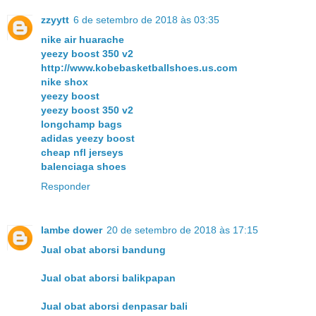
zzyytt
6 de setembro de 2018 às 03:35
nike air huarache
yeezy boost 350 v2
http://www.kobebasketballshoes.us.com
nike shox
yeezy boost
yeezy boost 350 v2
longchamp bags
adidas yeezy boost
cheap nfl jerseys
balenciaga shoes
Responder
lambe dower
20 de setembro de 2018 às 17:15
Jual obat aborsi bandung
Jual obat aborsi balikpapan
Jual obat aborsi denpasar bali