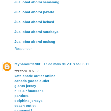
Jual obat aborsi semarang
Jual obat aborsi jakarta
Jual obat aborsi bekasi
Jual obat aborsi surabaya
Jual obat aborsi malang
Responder
raybanoutlet001
17 de maio de 2018 às 03:11
zzzzz2018.5.17
kate spade outlet online
canada goose outlet
giants jersey
nike air huarache
pandora
dolphins jerseys
coach outlet
dsquared2