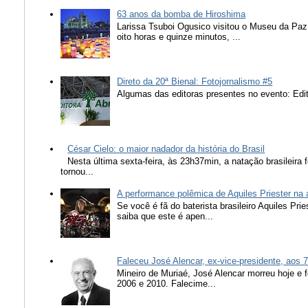
63 anos da bomba de Hiroshima
Larissa Tsuboi Ogusico visitou o Museu da Paz
oito horas e quinze minutos, ...
Direto da 20ª Bienal: Fotojornalismo #5
Algumas das editoras presentes no evento: Edit
César Cielo: o maior nadador da história do Brasil
Nesta última sexta-feira, às 23h37min, a natação brasileira f
tornou...
A performance polêmica de Aquiles Priester na
Se você é fã do baterista brasileiro Aquiles Pr
saiba que este é apen...
Faleceu José Alencar, ex-vice-presidente, aos 
Mineiro de Muriaé, José Alencar morreu hoje e f
2006 e 2010. Falecime...