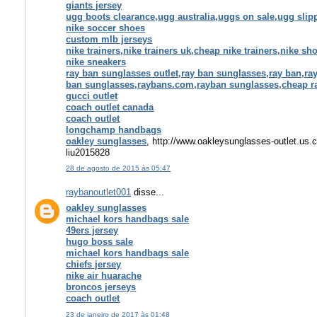
giants jersey
ugg boots clearance,ugg australia,uggs on sale,ugg sli
nike soccer shoes
custom mlb jerseys
nike trainers,nike trainers uk,cheap nike trainers,nike s
nike sneakers
ray ban sunglasses outlet,ray ban sunglasses,ray ban,ray
ban sunglasses,raybans.com,rayban sunglasses,cheap r
gucci outlet
coach outlet canada
coach outlet
longchamp handbags
oakley sunglasses
, http://www.oakleysunglasses-outlet.us
liu2015828
28 de agosto de 2015 às 05:47
raybanoutlet001
disse...
oakley sunglasses
michael kors handbags sale
49ers jersey
hugo boss sale
michael kors handbags sale
chiefs jersey
nike air huarache
broncos jerseys
coach outlet
23 de janeiro de 2017 às 01:48