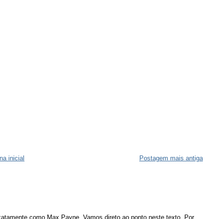
na inicial
Postagem mais antiga
atamente como Max Payne. Vamos direto ao ponto neste texto. Por