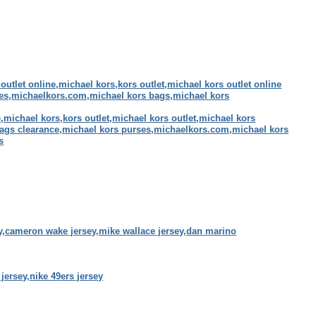
utlet online,michael kors,kors outlet,michael kors outlet online
ses,michaelkors.com,michael kors bags,michael kors
e,michael kors,kors outlet,michael kors outlet,michael kors
bags clearance,michael kors purses,michaelkors.com,michael kors
s
ey,cameron wake jersey,mike wallace jersey,dan marino
h jersey,nike 49ers jersey