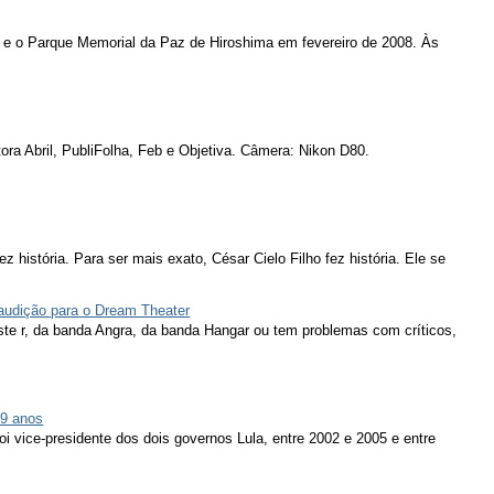
 e o Parque Memorial da Paz de Hiroshima em fevereiro de 2008. Às
ora Abril, PubliFolha, Feb e Objetiva. Câmera: Nikon D80.
ez história. Para ser mais exato, César Cielo Filho fez história. Ele se
 audição para o Dream Theater
ieste r, da banda Angra, da banda Hangar ou tem problemas com críticos,
79 anos
oi vice-presidente dos dois governos Lula, entre 2002 e 2005 e entre