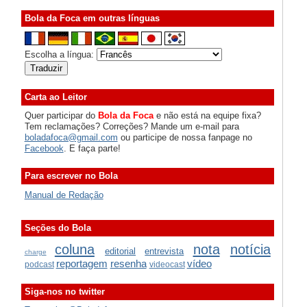
Bola da Foca em outras línguas
Escolha a língua:
Carta ao Leitor
Quer participar do
Bola da Foca
e não está na equipe fixa?
Tem reclamações? Correções? Mande um e-mail para
boladafoca@gmail.com
ou participe de nossa fanpage no
Facebook
. E faça parte!
Para escrever no Bola
Manual de Redação
Seções do Bola
coluna
nota
notícia
editorial
entrevista
charge
reportagem
resenha
vídeo
podcast
videocast
Siga-nos no twitter