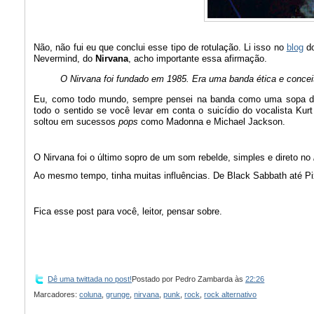
Não, não fui eu que conclui esse tipo de rotulação. Li isso no
blog
do
Nevermind, do
Nirvana
, acho importante essa afirmação.
O Nirvana foi fundado em 1985. Era uma banda ética e concei
Eu, como todo mundo, sempre pensei na banda como uma sopa de
todo o sentido se você levar em conta o suicídio do vocalista Ku
soltou em sucessos
pops
como Madonna e Michael Jackson.
O Nirvana foi o último sopro de um som rebelde, simples e direto no
Ao mesmo tempo, tinha muitas influências. De Black Sabbath até Pi
Fica esse post para você, leitor, pensar sobre.
Dê uma twittada no post!
Postado por
Pedro Zambarda
às
22:26
Marcadores:
coluna
,
grunge
,
nirvana
,
punk
,
rock
,
rock alternativo