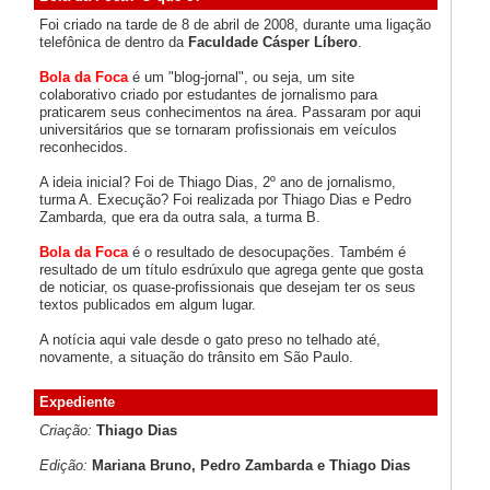
Foi criado na tarde de 8 de abril de 2008, durante uma ligação
telefônica de dentro da
Faculdade Cásper Líbero
.
Bola da Foca
é um "blog-jornal", ou seja, um site
colaborativo criado por estudantes de jornalismo para
praticarem seus conhecimentos na área. Passaram por aqui
universitários que se tornaram profissionais em veículos
reconhecidos.
A ideia inicial? Foi de Thiago Dias, 2º ano de jornalismo,
turma A. Execução? Foi realizada por Thiago Dias e Pedro
Zambarda, que era da outra sala, a turma B.
Bola da Foca
é o resultado de desocupações. Também é
resultado de um título esdrúxulo que agrega gente que gosta
de noticiar, os quase-profissionais que desejam ter os seus
textos publicados em algum lugar.
A notícia aqui vale desde o gato preso no telhado até,
novamente, a situação do trânsito em São Paulo.
Expediente
Criação:
Thiago Dias
Edição:
Mariana Bruno, Pedro Zambarda e Thiago Dias