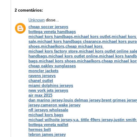
2 comentários:
Unknown
disse...
cheap soccer jerseys
bottega veneta handbags
michael kors handbags,michael kors outlet,michael kors o
sale,michael kors handbags clearance,michael kors pur
shoes,michaelkors,cheap michael kors
michael kors factory store,michael kors outlet online sal
handbags,michael kors outlet online,michael kors hand
bags,michael kors shoes,michaelkors,cheap michael kor
cheap oakley sunglasses
moncler jackets
ravens jerseys
chanel outlet
miami dolphins jerseys
new york jets jerseys
air max 2015
dan marino jersey,louis delmas jersey,brent grimes jers
jersey,cameron wake jersey
nfl jerseys wholesale
michael kors bags
michael wilhoite jersey,y.a. tittle 49ers jersey,justin smit
bottega veneta wallet
hermes belt
lebron james jersey