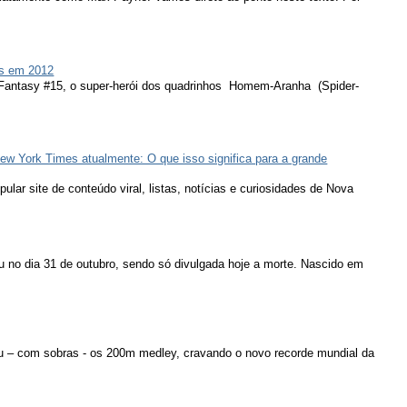
s em 2012
 Fantasy #15, o super-herói dos quadrinhos Homem-Aranha (Spider-
ew York Times atualmente: O que isso significa para a grande
lar site de conteúdo viral, listas, notícias e curiosidades de Nova
u no dia 31 de outubro, sendo só divulgada hoje a morte. Nascido em
u – com sobras - os 200m medley, cravando o novo recorde mundial da