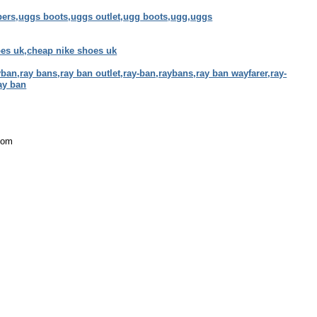
ppers,uggs boots,uggs outlet,ugg boots,ugg,uggs
hoes uk,cheap nike shoes uk
ban,ray bans,ray ban outlet,ray-ban,raybans,ray ban wayfarer,ray-
ay ban
.com