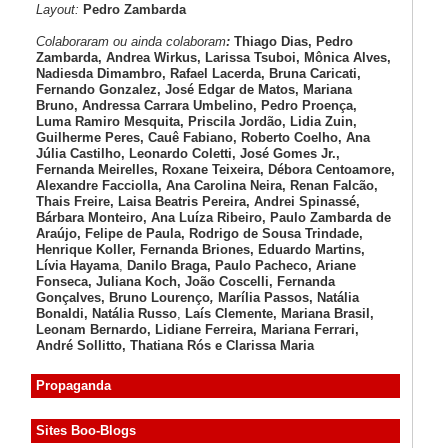
Layout:
Pedro Zambarda
Colaboraram ou ainda colaboram
:
Thiago Dias, Pedro
Zambarda, Andrea Wirkus, Larissa Tsuboi, Mônica Alves,
Nadiesda Dimambro, Rafael Lacerda, Bruna Caricati,
Fernando Gonzalez, José Edgar de Matos, Mariana
Bruno, Andressa Carrara Umbelino, Pedro Proença,
Luma Ramiro Mesquita, Priscila Jordão, Lidia Zuin,
Guilherme Peres, Cauê Fabiano, Roberto Coelho, Ana
Júlia Castilho, Leonardo Coletti, José Gomes Jr.,
Fernanda Meirelles, Roxane Teixeira, Débora Centoamore,
Alexandre Facciolla, Ana Carolina Neira, Renan Falcão,
Thais Freire, Laisa Beatris Pereira, Andrei Spinassé,
Bárbara Monteiro, Ana Luíza
Ribeiro, Paulo Zambarda de
Araújo
, Felipe de Paula, Rodrigo de Sousa Trindade,
Henrique Koller
,
Fernanda Briones, Eduardo Martins,
Lívia Hayama
,
Danilo Braga, Paulo Pacheco
, Ariane
Fonseca, Juliana Koch, João Coscelli
, Fernanda
Gonçalves, Bruno Lourenço
,
Marília Passos,
Natália
Bonaldi
, Natália Russo
,
Laís Clemente,
Mariana Brasil,
Leonam Bernardo,
Lidiane Ferreira,
Mariana Ferrari,
André Sollitto,
Thatiana Rós e Clarissa Maria
Propaganda
Sites Boo-Blogs