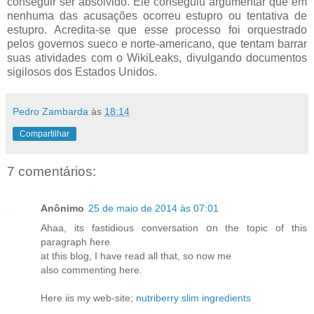
conseguir ser absolvido. Ele conseguiu argumentar que em
nenhuma das acusações ocorreu estupro ou tentativa de
estupro. Acredita-se que esse processo foi orquestrado
pelos governos sueco e norte-americano, que tentam barrar
suas atividades com o WikiLeaks, divulgando documentos
sigilosos dos Estados Unidos.
Pedro Zambarda
às
18:14
Compartilhar
7 comentários:
Anônimo
25 de maio de 2014 às 07:01
Ahaa, its fastidious conversation օn the topic of thiѕ
paragraph ɦere
at tɦіs blog, I hаve read all that, ѕo now me
alѕo commenting hеre.
Hеrе iis my web-site;
nutriberry slim ingredients