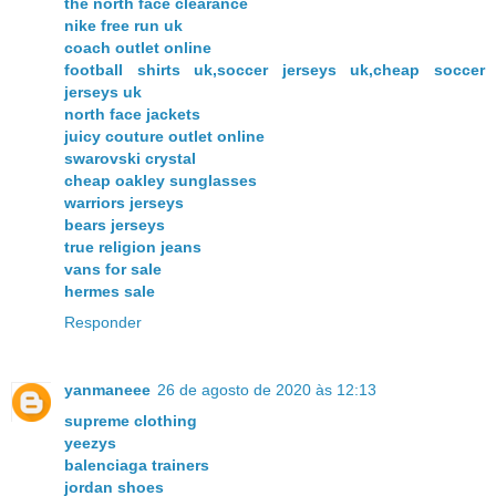
the north face clearance
nike free run uk
coach outlet online
football shirts uk,soccer jerseys uk,cheap soccer
jerseys uk
north face jackets
juicy couture outlet online
swarovski crystal
cheap oakley sunglasses
warriors jerseys
bears jerseys
true religion jeans
vans for sale
hermes sale
Responder
yanmaneee
26 de agosto de 2020 às 12:13
supreme clothing
yeezys
balenciaga trainers
jordan shoes