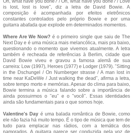
Oh, what have you done? / Oh, what have you done? / Love
is lost, lost is love", diz a letra de David Bowie. A
composição é acompanhada por efeitos eletrônicos
constantes controlados pelo próprio Bowie e por uma
guitarra abafada que explode em determinados momentos.
Where Are We Now?
é o primeiro single que saiu de The
Next Day e é uma música mais melancólica, mais pra baixo,
questionando o momento que vivemos atualmente. A letra
também é recheada de referências à Berlim, cidade que
David Bowie viveu e gravou a famosa alemã de sua
carreira: Low (1997), Heroes (1977) e Lodger (1979). "Sitting
in the Dschungel / On Nurnberger strasse / A man lost in
time near KaDeWe / Just walking the dead", afirma a letra,
sobre tempo morto e memórias. Apesar do clima para baixo,
Bowie termina a música falando sobre a importância de
ainda possuirmos o "eu" e o "você". Essas identidades
ainda são fundamentais para o que somos hoje.
Valentine's Day
é uma balada romântica de Bowie, como
ele não fazia há muito tempo. É o tipo de música que tem de
tudo para emplacar nas rádios, com a temática dos
namorados. A guitarra parece ser conduzida pela voz de