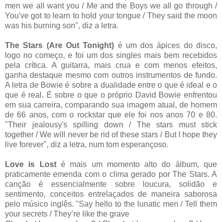
men we all want you / Me and the Boys we all go through /
You've got to learn to hold your tongue / They said the moon
was his burning son", diz a letra.
The Stars (Are Out Tonight)
é um dos ápices do disco,
logo no começo, e foi um dos singles mais bem recebidos
pela crítica. A guitarra, mais crua e com menos efeitos,
ganha destaque mesmo com outros instrumentos de fundo.
A letra de Bowie é sobre a dualidade entre o que é ideal e o
que é real. É sobre o que o próprio David Bowie enfrentou
em sua carreira, comparando sua imagem atual, de homem
de 66 anos, com o rockstar que ele foi nos anos 70 e 80.
"Their jealousy's spilling down / The stars must stick
together / We will never be rid of these stars / But I hope they
live forever", diz a letra, num tom esperançoso.
Love is Lost
é mais um momento alto do álbum, que
praticamente emenda com o clima gerado por The Stars. A
canção é essencialmente sobre loucura, solidão e
sentimento, conceitos entrelaçados de maneira saborosa
pelo músico inglês. "Say hello to the lunatic men / Tell them
your secrets / They’re like the grave