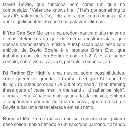
David Bowie, que funciona bem como um guia na
composição. "Valentine knows it all / He’s got something to
say / It’s Valentine’s Day", diz a letra que, como poucas, não
quer significar além do que suas palavras afirmam.
If You Can See Me
tem uma predominância muito maior de
efeitos eletrônicos do que dos demais instrumentais, que
apenas harmonizam a música. A inspiração para esse som
artificial de David Bowie é o produtor Brian Eno, que
trabalhou com ele em Berlim e com o U2. A letra é sobre
contato, sobre visualização e, portanto, comunicação.
I'd Rather Be High
é uma música sobre possibilidades,
sobre querer ser grande. "I'd rather be high / I'd rather be
flying / I'd rather be dead / Or out of my head / Than training
these guns of those men in the sand / I'd rather be high",
afirma a letra. A bateria mais quadrada da música, embora
acompanhada por uma guitarra melódica, ajuda o disco de
Bowie a dar uma desacelerada em seu ritmo.
Boss of Me
é uma música que se constrói com guitarra
base sólida, baixo ritmado e um saxofone barítono, trazendo