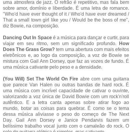
uma atmosfera de jazz. O refrão é repetitivo, mas fala bem
sobre amor, domínio e liberdade. É uma letra de romance.
"Who'd have ever thought of it / Who'd have ever dreamed /
That a small town girl like you / Would be the boss of me",
diz Bowie, na composição.
Dancing Out In Space
é a música para dançar e curtir, para
viajar em seu ritmo, sem um significado profundo.
How
Does The Grass Grow?
tem uma abertura com mais efeitos
eletrônicos e, ao logo da composição, a voz de Bowie se
mistura com Gail Ann Dorsey, que faz as vozes de fundo. É
uma música cativante pelo peso e a densidade.
(You Will) Set The World On Fire
abre com uma guitarra
que parece Van Halen ou outras bandas de hard rock. É
uma música com incrível capacidade de cativar o ouvinte,
valorizando a voz única de David Bowie com um rock'n'roll
autêntico. E a letra canta apenas sobre atirar fogo ao
mundo, botar as coisas para quebrar. É como se o tema
dessa música aliviasse o peso do começo de The Next
Day. Gail Ann Dorsey e Janice Pendarvis fazem um
belíssimo trabalho vocal junto com o camaleão do rock. O
solo de guitarra elétrica é simples, mas cativante.