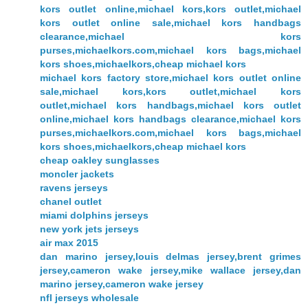
kors outlet online,michael kors,kors outlet,michael
kors outlet online sale,michael kors handbags
clearance,michael kors
purses,michaelkors.com,michael kors bags,michael
kors shoes,michaelkors,cheap michael kors
michael kors factory store,michael kors outlet online
sale,michael kors,kors outlet,michael kors
outlet,michael kors handbags,michael kors outlet
online,michael kors handbags clearance,michael kors
purses,michaelkors.com,michael kors bags,michael
kors shoes,michaelkors,cheap michael kors
cheap oakley sunglasses
moncler jackets
ravens jerseys
chanel outlet
miami dolphins jerseys
new york jets jerseys
air max 2015
dan marino jersey,louis delmas jersey,brent grimes
jersey,cameron wake jersey,mike wallace jersey,dan
marino jersey,cameron wake jersey
nfl jerseys wholesale