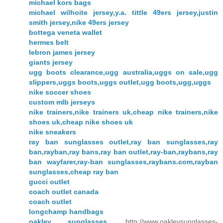
michael kors bags
michael wilhoite jersey,y.a. tittle 49ers jersey,justin
smith jersey,nike 49ers jersey
bottega veneta wallet
hermes belt
lebron james jersey
giants jersey
ugg boots clearance,ugg australia,uggs on sale,ugg
slippers,uggs boots,uggs outlet,ugg boots,ugg,uggs
nike soccer shoes
custom mlb jerseys
nike trainers,nike trainers uk,cheap nike trainers,nike
shoes uk,cheap nike shoes uk
nike sneakers
ray ban sunglasses outlet,ray ban sunglasses,ray
ban,rayban,ray bans,ray ban outlet,ray-ban,raybans,ray
ban wayfarer,ray-ban sunglasses,raybans.com,rayban
sunglasses,cheap ray ban
gucci outlet
coach outlet canada
coach outlet
longchamp handbags
oakley sunglasses
, http://www.oakleysunglasses-