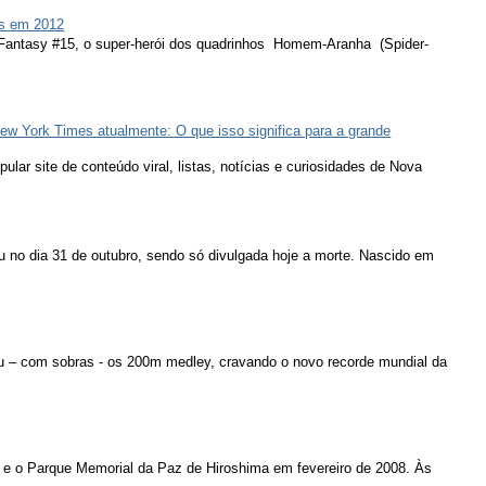
s em 2012
 Fantasy #15, o super-herói dos quadrinhos Homem-Aranha (Spider-
ew York Times atualmente: O que isso significa para a grande
lar site de conteúdo viral, listas, notícias e curiosidades de Nova
u no dia 31 de outubro, sendo só divulgada hoje a morte. Nascido em
u – com sobras - os 200m medley, cravando o novo recorde mundial da
 e o Parque Memorial da Paz de Hiroshima em fevereiro de 2008. Às