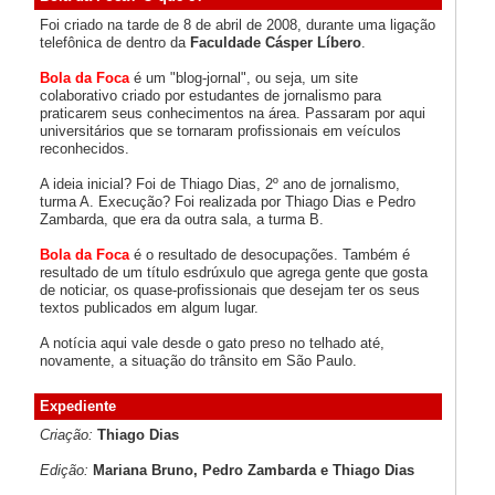
Foi criado na tarde de 8 de abril de 2008, durante uma ligação
telefônica de dentro da
Faculdade Cásper Líbero
.
Bola da Foca
é um "blog-jornal", ou seja, um site
colaborativo criado por estudantes de jornalismo para
praticarem seus conhecimentos na área. Passaram por aqui
universitários que se tornaram profissionais em veículos
reconhecidos.
A ideia inicial? Foi de Thiago Dias, 2º ano de jornalismo,
turma A. Execução? Foi realizada por Thiago Dias e Pedro
Zambarda, que era da outra sala, a turma B.
Bola da Foca
é o resultado de desocupações. Também é
resultado de um título esdrúxulo que agrega gente que gosta
de noticiar, os quase-profissionais que desejam ter os seus
textos publicados em algum lugar.
A notícia aqui vale desde o gato preso no telhado até,
novamente, a situação do trânsito em São Paulo.
Expediente
Criação:
Thiago Dias
Edição:
Mariana Bruno, Pedro Zambarda e Thiago Dias