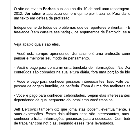
O site da revista
Forbes
publicou no dia 10 de abril uma reportagem 
2012.
Jornalismo
apareceu como o quinto pior trabalho. Para dar 
um texto em defesa da profissão.
Independente de todos os problemas que os repórteres enfrentam - ba
freelance
(sem carteira assinada) -, os argumentos de Bercovici s
Veja abaixo quais são eles.
- Você está sempre aprendendo. Jornalismo é uma profissão com
pensar e melhorar seu modo de pensamento.
- Você é pago para consumir uma tonelada de informações.
The Wal
conteúdos são cobrados na sua leitura diária, fora uma porção de blo
- Você é pago para conhecer pessoas interessantes. Isso vale par
pessoa de origem humilde, da periferia. Essa é uma dos melhores a
- Você é pago para conhecer celebridades. Sejam elas interessante
dependendo de qual segmento do jornalismo você trabalha.
Jeff Bercovici também diz que jornalistas podem, eventualmente, s
suas expressões. Esses dois últimos itens são interessantes, mas
conhecer e tratar informações preciosas para a sociedade. Com tod
de trabalhar com notícias, segundo esses itens levantados.