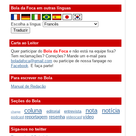
Bola da Foca em outras línguas
Escolha a língua:
Carta ao Leitor
Quer participar do
Bola da Foca
e não está na equipe fixa?
Tem reclamações? Correções? Mande um e-mail para
boladafoca@gmail.com
ou participe de nossa fanpage no
Facebook
. E faça parte!
Para escrever no Bola
Manual de Redação
Seções do Bola
coluna
nota
notícia
editorial
entrevista
charge
reportagem
resenha
vídeo
podcast
videocast
Siga-nos no twitter