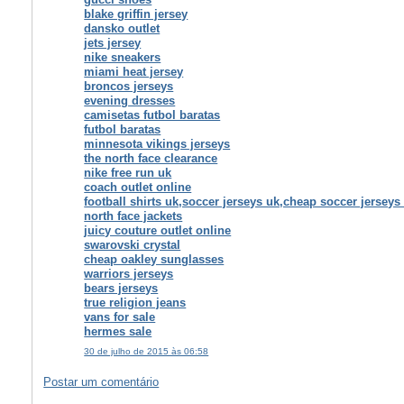
blake griffin jersey
dansko outlet
jets jersey
nike sneakers
miami heat jersey
broncos jerseys
evening dresses
camisetas futbol baratas
futbol baratas
minnesota vikings jerseys
the north face clearance
nike free run uk
coach outlet online
football shirts uk,soccer jerseys uk,cheap soccer jerseys
north face jackets
juicy couture outlet online
swarovski crystal
cheap oakley sunglasses
warriors jerseys
bears jerseys
true religion jeans
vans for sale
hermes sale
30 de julho de 2015 às 06:58
Postar um comentário