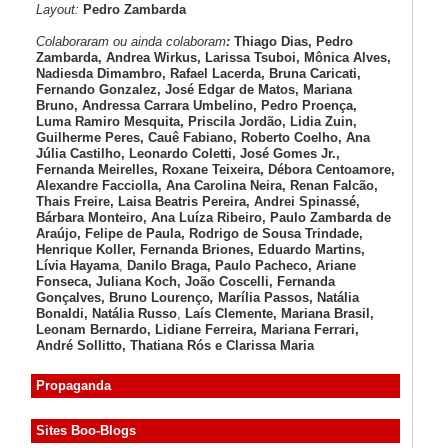
Layout:
Pedro Zambarda
Colaboraram ou ainda colaboram
:
Thiago Dias, Pedro
Zambarda, Andrea Wirkus, Larissa Tsuboi, Mônica Alves,
Nadiesda Dimambro, Rafael Lacerda, Bruna Caricati,
Fernando Gonzalez, José Edgar de Matos, Mariana
Bruno, Andressa Carrara Umbelino, Pedro Proença,
Luma Ramiro Mesquita, Priscila Jordão, Lidia Zuin,
Guilherme Peres, Cauê Fabiano, Roberto Coelho, Ana
Júlia Castilho, Leonardo Coletti, José Gomes Jr.,
Fernanda Meirelles, Roxane Teixeira, Débora Centoamore,
Alexandre Facciolla, Ana Carolina Neira, Renan Falcão,
Thais Freire, Laisa Beatris Pereira, Andrei Spinassé,
Bárbara Monteiro, Ana Luíza
Ribeiro, Paulo Zambarda de
Araújo
, Felipe de Paula, Rodrigo de Sousa Trindade,
Henrique Koller
,
Fernanda Briones, Eduardo Martins,
Lívia Hayama
,
Danilo Braga, Paulo Pacheco
, Ariane
Fonseca, Juliana Koch, João Coscelli
, Fernanda
Gonçalves, Bruno Lourenço
,
Marília Passos,
Natália
Bonaldi
, Natália Russo
,
Laís Clemente,
Mariana Brasil,
Leonam Bernardo,
Lidiane Ferreira,
Mariana Ferrari,
André Sollitto,
Thatiana Rós e Clarissa Maria
Propaganda
Sites Boo-Blogs