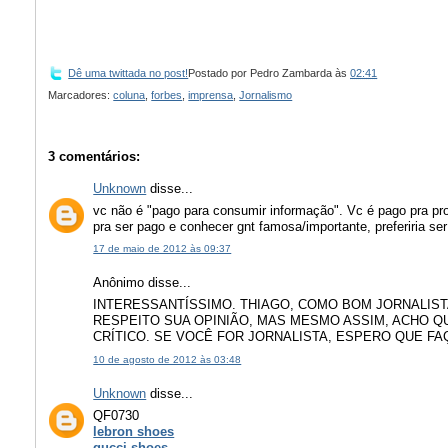
Dê uma twittada no post!
Postado por
Pedro Zambarda
às
02:41
Marcadores:
coluna
,
forbes
,
imprensa
,
Jornalismo
3 comentários:
Unknown
disse...
vc não é "pago para consumir informação". Vc é pago pra prod
pra ser pago e conhecer gnt famosa/importante, preferiria se
17 de maio de 2012 às 09:37
Anônimo disse...
INTERESSANTÍSSIMO. THIAGO, COMO BOM JORNALISTA
RESPEITO SUA OPINIÃO, MAS MESMO ASSIM, ACHO QUE
CRÍTICO. SE VOCÊ FOR JORNALISTA, ESPERO QUE F
10 de agosto de 2012 às 03:48
Unknown
disse...
QF0730
lebron shoes
gucci shoes