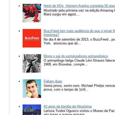
Herói de HQs, Homem-Aranha completa 50 ano
Mostrado pela primeira vez na edição Amazing
Man) surgiu em agost...
BuzzFeed tem mais audiência do que o jornal N
imprensa?
No dia 4 de setembro de 2013, o BuzzFeed , popu
York, anunciou que ati...
Morre o pai do estruturalismo antropológico
O antropólogo belga Claude Lévi-Strauss falece
1908, em Bruxelas, comple...
Faltam duas
Sexta prova, sexto ouro. Michael Phelps vence
prova, com o tempo de 1m5...
63 anos da bomba de Hiroshima
Larissa Tsuboi Ogusico visitou o Museu da Paz
oito horas e quinze minutos, ...