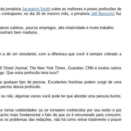
da jornalista
Jacquelyn Smith
sobre as melhores e piores profissões de
o contraponto, no dia 16 do mesmo mês, o jornalista
Jeff Bercovici
fez
ixos salários, poucos empregos, alta rotatividade e muito trabalho
e mostram bem maduros.
o a de um estudante, com a diferença que você é sempre cobrado a
l Street Journal
,
The New York Times
,
Guardian
, CNN e muitos outros
gs. Que outra profissão teria isso?
a qualquer tipo de pessoa. Excelentes histórias podem surgir de uma
spectos dessa profissão.
s ou não, algumas vezes você pode ter que abordar uma pessoa ilustre,
e tornar celebridades ou se tornarem conhecidos por seu estilo e por
 acho mais fundamental o fato de que se é remunerado para consumir,
os os problemas das redações, não há como retirar totalmente o prazer