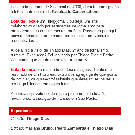
Foi criado na tarde de 8 de abril de 2008, durante uma ligação
telefônica de dentro da
Faculdade Cásper Líbero
.
Bola da Foca
é um "blog-jornal", ou seja, um site
colaborativo criado por estudantes de jornalismo para
praticarem seus conhecimentos na área. Passaram por aqui
universitários que se tornaram profissionais em veículos
reconhecidos.
A ideia inicial? Foi de Thiago Dias, 2º ano de jornalismo,
turma A. Execução? Foi realizada por Thiago Dias e Pedro
Zambarda, que era da outra sala, a turma B.
Bola da Foca
é o resultado de desocupações. Também é
resultado de um título esdrúxulo que agrega gente que gosta
de noticiar, os quase-profissionais que desejam ter os seus
textos publicados em algum lugar.
A notícia aqui vale desde o gato preso no telhado até,
novamente, a situação do trânsito em São Paulo.
Expediente
Criação:
Thiago Dias
Edição:
Mariana Bruno, Pedro Zambarda e Thiago Dias