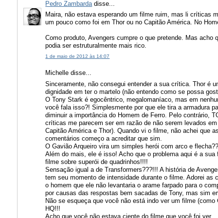
Pedro Zambarda
disse...
Maira, não estava esperando um filme ruim, mas li críticas 
um pouco como foi em Thor ou no Capitão América. No Home
Como produto, Avengers cumpre o que pretende. Mas acho qu
podia ser estruturalmente mais rico.
1 de maio de 2012 às 14:07
Michelle disse...
Sinceramente, não consegui entender a sua crítica. Thor é u
dignidade em ter o martelo (não entendo como se possa gos
O Tony Stark é egocêntrico, megalomaníaco, mas em nenhum
você fala isso?! Simplesmente por que ele tira a armadura p
diminuir a importância do Homem de Ferro. Pelo contrário,
críticas me parecem ser em razão de não serem levados em
Capitão América e Thor). Quando vi o filme, não achei que ass
comentários começo a acreditar que sim.
O Gavião Arqueiro vira um simples herói com arco e flecha??
Além do mais, ele é isso! Acho que o problema aqui é a sua 
filme sobre superói de quadrinhos!!!!
Sensação igual a de Transformers???!!! A história de Avenger
tem seu momento de intensidade durante o filme. Adorei as 
o homem que ele não levantaria o arame farpado para o com
por causas das respostas bem sacadas de Tony, mas sim em
Não se esqueça que você não está indo ver um filme (como C
HQ!!!
Acho que você não estava ciente do filme que você foi ver...