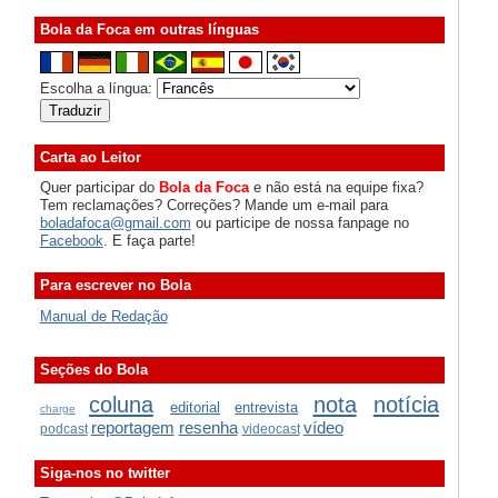
Bola da Foca em outras línguas
Escolha a língua:
Carta ao Leitor
Quer participar do
Bola da Foca
e não está na equipe fixa?
Tem reclamações? Correções? Mande um e-mail para
boladafoca@gmail.com
ou participe de nossa fanpage no
Facebook
. E faça parte!
Para escrever no Bola
Manual de Redação
Seções do Bola
coluna
nota
notícia
editorial
entrevista
charge
reportagem
resenha
vídeo
podcast
videocast
Siga-nos no twitter