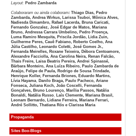
Layout:
Pedro Zambarda
Colaboraram ou ainda colaboram
:
Thiago Dias, Pedro
Zambarda, Andrea Wirkus, Larissa Tsuboi, Mônica Alves,
Nadiesda Dimambro, Rafael Lacerda, Bruna Caricati,
Fernando Gonzalez, José Edgar de Matos, Mariana
Bruno, Andressa Carrara Umbelino, Pedro Proença,
Luma Ramiro Mesquita, Priscila Jordão, Lidia Zuin,
Guilherme Peres, Cauê Fabiano, Roberto Coelho, Ana
Júlia Castilho, Leonardo Coletti, José Gomes Jr.,
Fernanda Meirelles, Roxane Teixeira, Débora Centoamore,
Alexandre Facciolla, Ana Carolina Neira, Renan Falcão,
Thais Freire, Laisa Beatris Pereira, Andrei Spinassé,
Bárbara Monteiro, Ana Luíza
Ribeiro, Paulo Zambarda de
Araújo
, Felipe de Paula, Rodrigo de Sousa Trindade,
Henrique Koller
,
Fernanda Briones, Eduardo Martins,
Lívia Hayama
,
Danilo Braga, Paulo Pacheco
, Ariane
Fonseca, Juliana Koch, João Coscelli
, Fernanda
Gonçalves, Bruno Lourenço
,
Marília Passos,
Natália
Bonaldi
, Natália Russo
,
Laís Clemente,
Mariana Brasil,
Leonam Bernardo,
Lidiane Ferreira,
Mariana Ferrari,
André Sollitto,
Thatiana Rós e Clarissa Maria
Propaganda
Sites Boo-Blogs