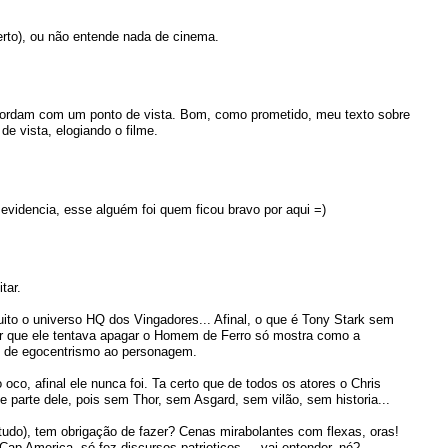
erto), ou não entende nada de cinema.
ordam com um ponto de vista. Bom, como prometido, meu texto sobre
 de vista, elogiando o filme.
videncia, esse alguém foi quem ficou bravo por aqui =)
tar.
to o universo HQ dos Vingadores... Afinal, o que é Tony Stark sem
r que ele tentava apagar o Homem de Ferro só mostra como a
ue de egocentrismo ao personagem.
o, afinal ele nunca foi. Ta certo que de todos os atores o Chris
e parte dele, pois sem Thor, sem Asgard, sem vilão, sem historia...
udo), tem obrigação de fazer? Cenas mirabolantes com flexas, oras!
p America, só fez discursos patrioticos.... vai entender, né?