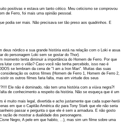
muito positivas e estava um tanto cético. Meu ceticismo se comprovou
m de Ferro, foi mais uma opinião pessoal.
e podia ser mais. Não precisava ser tão preso aos quadrinhos. E
m deus nórdico e sua grande história está na relação com o Loki e asua
tar do personagem Loki sem se gostar do Thor).
 momento tenta diminuir a importância do Homem de Ferro. Por que
ara lutar com o vilão? Caso você não tenha percebido, isso nao é
 TODOS se lembram da cena de "I am a Iron Man". Muitas das suas
 consideração os outros filmes (Homem de Ferro 1, Homem de Ferro 2,
istir os outros filmes faria falta, mas em virtude dos seus
?!!!! Ele não é dominado, não tem uma história com a viúva negra?!
falta de conhecimento a respeito da história. Não se esqueça que é um
s é muito mais legal, divertida e acho justamente que cada super-herói
cenas em que o Capitão América diz para Tony Stark que ele não seria
panheiro passar e pergunta o que ele é sem a armadura. E não gosto
 razão de mostrar a dualidade dos personagens.
isne Negro, A pele em que habito, ...), mas sim um filme sobre uma