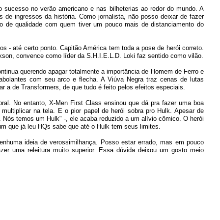
 sucesso no verão americano e nas bilheterias ao redor do mundo. A
s de ingressos da história. Como jornalista, não posso deixar de fazer
viço de qualidade com quem tiver um pouco mais de distanciamento do
s - até certo ponto. Capitão América tem toda a pose de herói correto.
kson, convence como líder da S.H.I.E.L.D. Loki faz sentido como vilão.
ntinua querendo apagar totalmente a importância de Homem de Ferro e
rabolantes com seu arco e flecha. A Viúva Negra traz cenas de lutas
 a de Transformers, de que tudo é feito pelos efeitos especiais.
ral. No entanto, X-Men First Class ensinou que dá pra fazer uma boa
ultiplicar na tela. E o pior papel de herói sobra pro Hulk. Apesar de
. Nós temos um Hulk" -, ele acaba reduzido a um alívio cômico. O herói
um que já leu HQs sabe que até o Hulk tem seus limites.
nenhuma ideia de verossimilhança. Posso estar errado, mas em pouco
azer uma releitura muito superior. Essa dúvida deixou um gosto meio