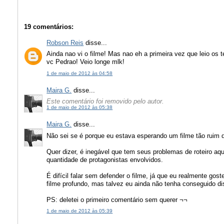
19 comentários:
Robson Reis
disse...
Ainda nao vi o filme! Mas nao eh a primeira vez que leio o
vc Pedrao! Veio longe mlk!
1 de maio de 2012 às 04:58
Maira G.
disse...
Este comentário foi removido pelo autor.
1 de maio de 2012 às 05:38
Maira G.
disse...
Não sei se é porque eu estava esperando um filme tão ruim 
Quer dizer, é inegável que tem seus problemas de roteiro aqui 
quantidade de protagonistas envolvidos.
É difícil falar sem defender o filme, já que eu realmente gos
filme profundo, mas talvez eu ainda não tenha conseguido dis
PS: deletei o primeiro comentário sem querer ¬¬
1 de maio de 2012 às 05:39