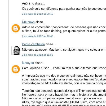
Anônimo disse...
Ou você quis ser diferente para ganhar atenção (o que deu c
2 de maio de 2012 às 08:10
Unknown
disse...
Adoro os comentário "ponderados" de pessoas que não conc
o filme, ta lá no topo do blog, pra quem quiser ler outro ponto
2 de maio de 2012 às 10:43
Pedro Zambarda
disse...
Não quis aparecer. Mas bom, se alguém quis me colocar em e
2 de maio de 2012 às 11:01
Marcyda
disse...
Cara, opinião é isso... cada um tem a sua e temos que respei
A impressão que me deu é que vc realmente não conhece mui
suas tiradas, sua megalomania e seu egocentrismo? Vc dize
interpretação do RDJ está excelente, pois é o que dá o toq
Também não concordo quando diz que o Thor continua sendo oc
Hemsworth seja o mais fraquinho, mas a historia praticament
Não sei como um personagem central assim pode ser oco.
Alias, me diga o que o Gavião ARQUEIRO (sim, com arco e t
Isso é pouco? Logico que não!!! É o mesmo que dizer que o Ca