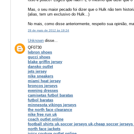
Mas, o seu maior pecado foi dizer que o Hulk não tem histori
(alias, tem um exclusivo do Hulk...)
No mais, como disse anteriormente, respeito sua opinião, m
28 de maio de 2012 às 19:24
Unknown
disse...
QF0730
lebron shoes
gucci shoes
blake griffin jersey
dansko outlet
jets jersey
nike sneakers
miami heat jersey
broncos jerseys
evening dresses
camisetas futbol baratas
futbol baratas
minnesota vikings jerseys
the north face clearance
nike free run uk
coach outlet online
football shirts uk,soccer jerseys uk,cheap soccer jerseys
north face jackets
juicy couture outlet online