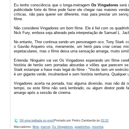
Eu tenho consciência que o longa-metragem
Os Vingadores
será o
publicidade forte do filme pode fazer ele chegar nas maiores venda
críticas, não para querer ser diferente, mas para prestar um ser
filme.
Não considerei Vingadores um bom filme. Ele é fiel com os quadrinho
Nick Fury, embora seja alterado pela interpretação de Samuel L. Jac
No entanto, Thor continua sendo um personagem oco, Tony Stark co
o Gavião Arqueiro vira, meramente, um herói para criar cenas mi
espetaculares, mas o filme deixa uma sensação amarga, muito similar
Entenda: Ninguém vai ver Os Vingadores esperando um filme cereb
história de heróis sem porradas absurdas e vilões que parecem se m
Stark estampar a frase mais legal do filme - "Vocês tem um exército
é um gigante verde, invulnerável e sem história nenhuma. Qualquer 
Vingadores acerta na porrada, traz alguma diversão, mas não dá 
tempo, ou este filme não será lembrado, ou algum diretor pode f
amargo após a sessão de cinema.
Dê uma twittada no post!
Postado por
Pedro Zambarda
às
03:32
Marcadores:
filme
,
marvel
,
Os Vingadores
,
quadrinhos
,
resenha