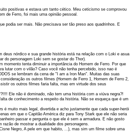
muito positivas e estava um tanto cético. Meu ceticismo se comprovou
m de Ferro, foi mais uma opinião pessoal.
e podia ser mais. Não precisava ser tão preso aos quadrinhos. E
m deus nórdico e sua grande história está na relação com o Loki e asua
tar do personagem Loki sem se gostar do Thor).
 momento tenta diminuir a importância do Homem de Ferro. Por que
ara lutar com o vilão? Caso você não tenha percebido, isso nao é
 TODOS se lembram da cena de "I am a Iron Man". Muitas das suas
 consideração os outros filmes (Homem de Ferro 1, Homem de Ferro 2,
istir os outros filmes faria falta, mas em virtude dos seus
?!!!! Ele não é dominado, não tem uma história com a viúva negra?!
falta de conhecimento a respeito da história. Não se esqueça que é um
s é muito mais legal, divertida e acho justamente que cada super-herói
cenas em que o Capitão América diz para Tony Stark que ele não seria
panheiro passar e pergunta o que ele é sem a armadura. E não gosto
 razão de mostrar a dualidade dos personagens.
isne Negro, A pele em que habito, ...), mas sim um filme sobre uma