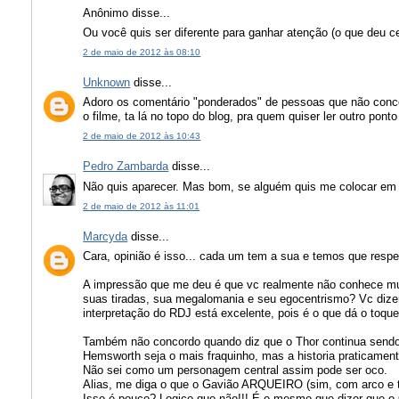
Anônimo disse...
Ou você quis ser diferente para ganhar atenção (o que deu c
2 de maio de 2012 às 08:10
Unknown
disse...
Adoro os comentário "ponderados" de pessoas que não conc
o filme, ta lá no topo do blog, pra quem quiser ler outro ponto
2 de maio de 2012 às 10:43
Pedro Zambarda
disse...
Não quis aparecer. Mas bom, se alguém quis me colocar em e
2 de maio de 2012 às 11:01
Marcyda
disse...
Cara, opinião é isso... cada um tem a sua e temos que respei
A impressão que me deu é que vc realmente não conhece mui
suas tiradas, sua megalomania e seu egocentrismo? Vc dize
interpretação do RDJ está excelente, pois é o que dá o toq
Também não concordo quando diz que o Thor continua sendo oc
Hemsworth seja o mais fraquinho, mas a historia praticament
Não sei como um personagem central assim pode ser oco.
Alias, me diga o que o Gavião ARQUEIRO (sim, com arco e t
Isso é pouco? Logico que não!!! É o mesmo que dizer que o Ca