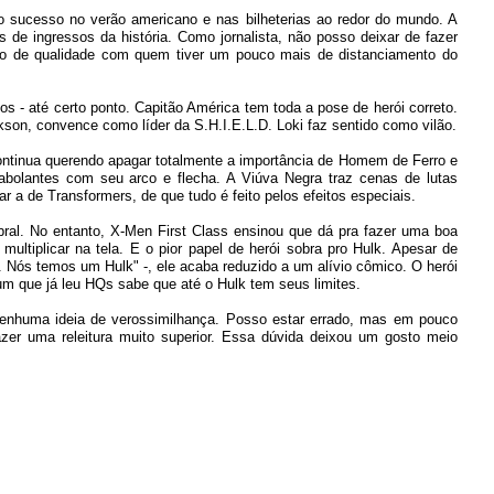
 sucesso no verão americano e nas bilheterias ao redor do mundo. A
s de ingressos da história. Como jornalista, não posso deixar de fazer
viço de qualidade com quem tiver um pouco mais de distanciamento do
s - até certo ponto. Capitão América tem toda a pose de herói correto.
kson, convence como líder da S.H.I.E.L.D. Loki faz sentido como vilão.
ntinua querendo apagar totalmente a importância de Homem de Ferro e
rabolantes com seu arco e flecha. A Viúva Negra traz cenas de lutas
 a de Transformers, de que tudo é feito pelos efeitos especiais.
ral. No entanto, X-Men First Class ensinou que dá pra fazer uma boa
ultiplicar na tela. E o pior papel de herói sobra pro Hulk. Apesar de
. Nós temos um Hulk" -, ele acaba reduzido a um alívio cômico. O herói
um que já leu HQs sabe que até o Hulk tem seus limites.
nenhuma ideia de verossimilhança. Posso estar errado, mas em pouco
azer uma releitura muito superior. Essa dúvida deixou um gosto meio