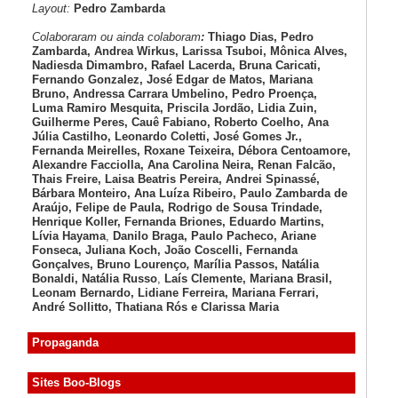
Layout:
Pedro Zambarda
Colaboraram ou ainda colaboram
:
Thiago Dias, Pedro
Zambarda, Andrea Wirkus, Larissa Tsuboi, Mônica Alves,
Nadiesda Dimambro, Rafael Lacerda, Bruna Caricati,
Fernando Gonzalez, José Edgar de Matos, Mariana
Bruno, Andressa Carrara Umbelino, Pedro Proença,
Luma Ramiro Mesquita, Priscila Jordão, Lidia Zuin,
Guilherme Peres, Cauê Fabiano, Roberto Coelho, Ana
Júlia Castilho, Leonardo Coletti, José Gomes Jr.,
Fernanda Meirelles, Roxane Teixeira, Débora Centoamore,
Alexandre Facciolla, Ana Carolina Neira, Renan Falcão,
Thais Freire, Laisa Beatris Pereira, Andrei Spinassé,
Bárbara Monteiro, Ana Luíza
Ribeiro, Paulo Zambarda de
Araújo
, Felipe de Paula, Rodrigo de Sousa Trindade,
Henrique Koller
,
Fernanda Briones, Eduardo Martins,
Lívia Hayama
,
Danilo Braga, Paulo Pacheco
, Ariane
Fonseca, Juliana Koch, João Coscelli
, Fernanda
Gonçalves, Bruno Lourenço
,
Marília Passos,
Natália
Bonaldi
, Natália Russo
,
Laís Clemente,
Mariana Brasil,
Leonam Bernardo,
Lidiane Ferreira,
Mariana Ferrari,
André Sollitto,
Thatiana Rós e Clarissa Maria
Propaganda
Sites Boo-Blogs