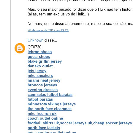
Mas, o seu maior pecado foi dizer que o Hulk não tem histori
(alias, tem um exclusivo do Hulk...)
No mais, como disse anteriormente, respeito sua opinião, m
28 de maio de 2012 às 19:24
Unknown
disse...
QF0730
lebron shoes
gucci shoes
blake griffin jersey
dansko outlet
jets jersey
nike sneakers
miami heat jersey
broncos jerseys
evening dresses
camisetas futbol baratas
futbol baratas
minnesota vikings jerseys
the north face clearance
nike free run uk
coach outlet online
football shirts uk,soccer jerseys uk,cheap soccer jerseys
north face jackets
juicy couture outlet online