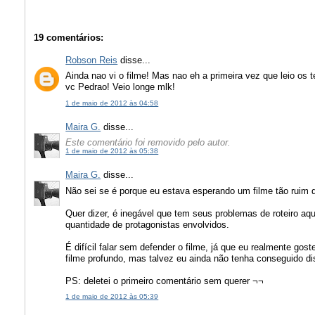
19 comentários:
Robson Reis
disse...
Ainda nao vi o filme! Mas nao eh a primeira vez que leio o
vc Pedrao! Veio longe mlk!
1 de maio de 2012 às 04:58
Maira G.
disse...
Este comentário foi removido pelo autor.
1 de maio de 2012 às 05:38
Maira G.
disse...
Não sei se é porque eu estava esperando um filme tão ruim 
Quer dizer, é inegável que tem seus problemas de roteiro aqui 
quantidade de protagonistas envolvidos.
É difícil falar sem defender o filme, já que eu realmente gos
filme profundo, mas talvez eu ainda não tenha conseguido dis
PS: deletei o primeiro comentário sem querer ¬¬
1 de maio de 2012 às 05:39