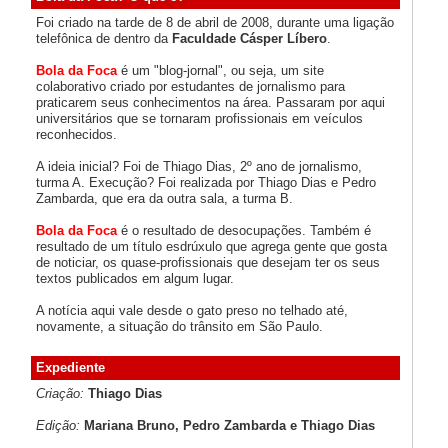
Foi criado na tarde de 8 de abril de 2008, durante uma ligação
telefônica de dentro da
Faculdade Cásper Líbero
.
Bola da Foca
é um "blog-jornal", ou seja, um site
colaborativo criado por estudantes de jornalismo para
praticarem seus conhecimentos na área. Passaram por aqui
universitários que se tornaram profissionais em veículos
reconhecidos.
A ideia inicial? Foi de Thiago Dias, 2º ano de jornalismo,
turma A. Execução? Foi realizada por Thiago Dias e Pedro
Zambarda, que era da outra sala, a turma B.
Bola da Foca
é o resultado de desocupações. Também é
resultado de um título esdrúxulo que agrega gente que gosta
de noticiar, os quase-profissionais que desejam ter os seus
textos publicados em algum lugar.
A notícia aqui vale desde o gato preso no telhado até,
novamente, a situação do trânsito em São Paulo.
Expediente
Criação:
Thiago Dias
Edição:
Mariana Bruno, Pedro Zambarda e Thiago Dias