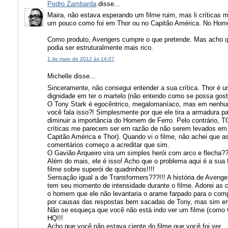
Pedro Zambarda
disse...
Maira, não estava esperando um filme ruim, mas li críticas 
um pouco como foi em Thor ou no Capitão América. No Home
Como produto, Avengers cumpre o que pretende. Mas acho qu
podia ser estruturalmente mais rico.
1 de maio de 2012 às 14:07
Michelle disse...
Sinceramente, não consegui entender a sua crítica. Thor é u
dignidade em ter o martelo (não entendo como se possa gos
O Tony Stark é egocêntrico, megalomaníaco, mas em nenhum
você fala isso?! Simplesmente por que ele tira a armadura p
diminuir a importância do Homem de Ferro. Pelo contrário,
críticas me parecem ser em razão de não serem levados em
Capitão América e Thor). Quando vi o filme, não achei que ass
comentários começo a acreditar que sim.
O Gavião Arqueiro vira um simples herói com arco e flecha??
Além do mais, ele é isso! Acho que o problema aqui é a sua 
filme sobre superói de quadrinhos!!!!
Sensação igual a de Transformers???!!! A história de Avenger
tem seu momento de intensidade durante o filme. Adorei as 
o homem que ele não levantaria o arame farpado para o com
por causas das respostas bem sacadas de Tony, mas sim em
Não se esqueça que você não está indo ver um filme (como C
HQ!!!
Acho que você não estava ciente do filme que você foi ver...