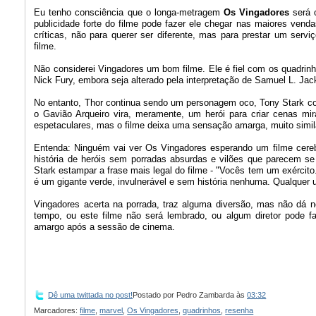
Eu tenho consciência que o longa-metragem
Os Vingadores
será o
publicidade forte do filme pode fazer ele chegar nas maiores venda
críticas, não para querer ser diferente, mas para prestar um ser
filme.
Não considerei Vingadores um bom filme. Ele é fiel com os quadrinho
Nick Fury, embora seja alterado pela interpretação de Samuel L. Jac
No entanto, Thor continua sendo um personagem oco, Tony Stark co
o Gavião Arqueiro vira, meramente, um herói para criar cenas mi
espetaculares, mas o filme deixa uma sensação amarga, muito similar
Entenda: Ninguém vai ver Os Vingadores esperando um filme cereb
história de heróis sem porradas absurdas e vilões que parecem se m
Stark estampar a frase mais legal do filme - "Vocês tem um exército
é um gigante verde, invulnerável e sem história nenhuma. Qualquer 
Vingadores acerta na porrada, traz alguma diversão, mas não dá 
tempo, ou este filme não será lembrado, ou algum diretor pode f
amargo após a sessão de cinema.
Dê uma twittada no post!
Postado por
Pedro Zambarda
às
03:32
Marcadores:
filme
,
marvel
,
Os Vingadores
,
quadrinhos
,
resenha