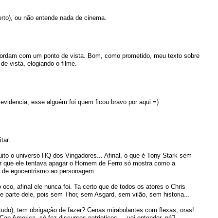
erto), ou não entende nada de cinema.
ordam com um ponto de vista. Bom, como prometido, meu texto sobre
 de vista, elogiando o filme.
videncia, esse alguém foi quem ficou bravo por aqui =)
tar.
to o universo HQ dos Vingadores... Afinal, o que é Tony Stark sem
r que ele tentava apagar o Homem de Ferro só mostra como a
ue de egocentrismo ao personagem.
o, afinal ele nunca foi. Ta certo que de todos os atores o Chris
e parte dele, pois sem Thor, sem Asgard, sem vilão, sem historia...
udo), tem obrigação de fazer? Cenas mirabolantes com flexas, oras!
p America, só fez discursos patrioticos.... vai entender, né?