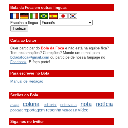
Bola da Foca em outras línguas
Escolha a língua:
Carta ao Leitor
Quer participar do
Bola da Foca
e não está na equipe fixa?
Tem reclamações? Correções? Mande um e-mail para
boladafoca@gmail.com
ou participe de nossa fanpage no
Facebook
. E faça parte!
Para escrever no Bola
Manual de Redação
Seções do Bola
coluna
nota
notícia
editorial
entrevista
charge
reportagem
resenha
vídeo
podcast
videocast
Siga-nos no twitter