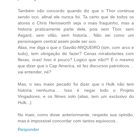
Também não concordo quando diz que o Thor continua
sendo oco, afinal ele nunca foi. Ta certo que de todos os
atores o Chris Hemsworth seja o mais fraquinho, mas a
historia praticamente parte dele, pois sem Thor, sem
Asgard, sem vilão, sem historia... Não sei como um
personagem central assim pode ser oco.
Alias, me diga o que o Gavião ARQUEIRO (sim, com arco e
tudo), tem obrigação de fazer? Cenas mirabolantes com
flexas, oras! Isso é pouco? Logico que não!!! É o mesmo
que dizer que o Cap America, só fez discursos patrioticos....
vai entender, né?
Mas, o seu maior pecado foi dizer que o Hulk não tem
historia nenhuma.... Isso é negar todo o Projeto
Vingadores, e os filmes solo (alias, tem um exclusivo do
Hulk...)
No mais, como disse anteriormente, respeito sua opinião,
mas é impossivel concordar com tantos equivocos...
Responder