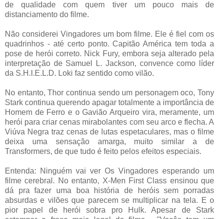
de qualidade com quem tiver um pouco mais de
distanciamento do filme.
Não considerei Vingadores um bom filme. Ele é fiel com os
quadrinhos - até certo ponto. Capitão América tem toda a
pose de herói correto. Nick Fury, embora seja alterado pela
interpretação de Samuel L. Jackson, convence como líder
da S.H.I.E.L.D. Loki faz sentido como vilão.
No entanto, Thor continua sendo um personagem oco, Tony
Stark continua querendo apagar totalmente a importância de
Homem de Ferro e o Gavião Arqueiro vira, meramente, um
herói para criar cenas mirabolantes com seu arco e flecha. A
Viúva Negra traz cenas de lutas espetaculares, mas o filme
deixa uma sensação amarga, muito similar a de
Transformers, de que tudo é feito pelos efeitos especiais.
Entenda: Ninguém vai ver Os Vingadores esperando um
filme cerebral. No entanto, X-Men First Class ensinou que
dá pra fazer uma boa história de heróis sem porradas
absurdas e vilões que parecem se multiplicar na tela. E o
pior papel de herói sobra pro Hulk. Apesar de Stark