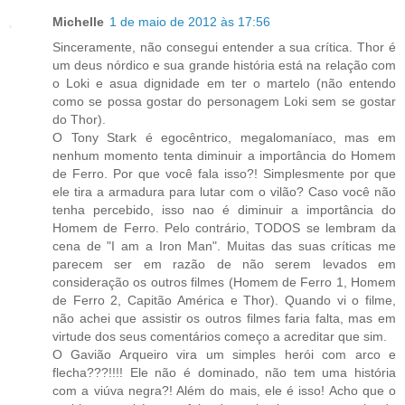
Michelle
1 de maio de 2012 às 17:56
Sinceramente, não consegui entender a sua crítica. Thor é
um deus nórdico e sua grande história está na relação com
o Loki e asua dignidade em ter o martelo (não entendo
como se possa gostar do personagem Loki sem se gostar
do Thor).
O Tony Stark é egocêntrico, megalomaníaco, mas em
nenhum momento tenta diminuir a importância do Homem
de Ferro. Por que você fala isso?! Simplesmente por que
ele tira a armadura para lutar com o vilão? Caso você não
tenha percebido, isso nao é diminuir a importância do
Homem de Ferro. Pelo contrário, TODOS se lembram da
cena de "I am a Iron Man". Muitas das suas críticas me
parecem ser em razão de não serem levados em
consideração os outros filmes (Homem de Ferro 1, Homem
de Ferro 2, Capitão América e Thor). Quando vi o filme,
não achei que assistir os outros filmes faria falta, mas em
virtude dos seus comentários começo a acreditar que sim.
O Gavião Arqueiro vira um simples herói com arco e
flecha???!!!! Ele não é dominado, não tem uma história
com a viúva negra?! Além do mais, ele é isso! Acho que o