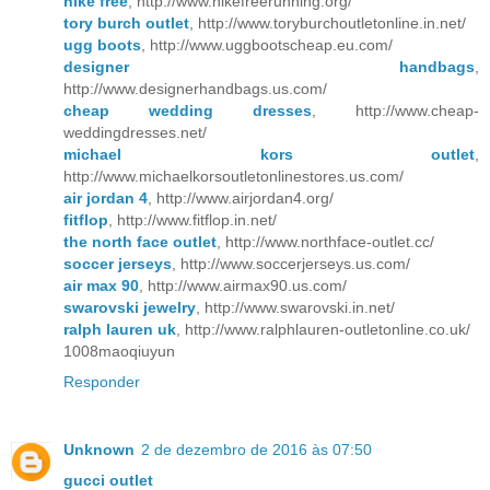
nike free
, http://www.nikefreerunning.org/
tory burch outlet
, http://www.toryburchoutletonline.in.net/
ugg boots
, http://www.uggbootscheap.eu.com/
designer handbags
,
http://www.designerhandbags.us.com/
cheap wedding dresses
, http://www.cheap-
weddingdresses.net/
michael kors outlet
,
http://www.michaelkorsoutletonlinestores.us.com/
air jordan 4
, http://www.airjordan4.org/
fitflop
, http://www.fitflop.in.net/
the north face outlet
, http://www.northface-outlet.cc/
soccer jerseys
, http://www.soccerjerseys.us.com/
air max 90
, http://www.airmax90.us.com/
swarovski jewelry
, http://www.swarovski.in.net/
ralph lauren uk
, http://www.ralphlauren-outletonline.co.uk/
1008maoqiuyun
Responder
Unknown
2 de dezembro de 2016 às 07:50
gucci outlet