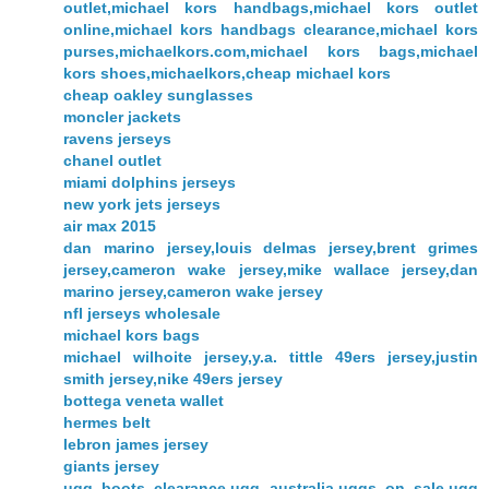
outlet,michael kors handbags,michael kors outlet
online,michael kors handbags clearance,michael kors
purses,michaelkors.com,michael kors bags,michael
kors shoes,michaelkors,cheap michael kors
cheap oakley sunglasses
moncler jackets
ravens jerseys
chanel outlet
miami dolphins jerseys
new york jets jerseys
air max 2015
dan marino jersey,louis delmas jersey,brent grimes
jersey,cameron wake jersey,mike wallace jersey,dan
marino jersey,cameron wake jersey
nfl jerseys wholesale
michael kors bags
michael wilhoite jersey,y.a. tittle 49ers jersey,justin
smith jersey,nike 49ers jersey
bottega veneta wallet
hermes belt
lebron james jersey
giants jersey
ugg boots clearance,ugg australia,uggs on sale,ugg