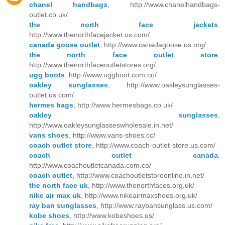
chanel handbags
, http://www.chanelhandbags-
outlet.co.uk/
the north face jackets
,
http://www.thenorthfacejacket.us.com/
canada goose outlet
, http://www.canadagoose.us.org/
the north face outlet store
,
http://www.thenorthfaceoutletstores.org/
ugg boots
, http://www.uggboot.com.co/
oakley sunglasses
, http://www.oakleysunglasses-
outlet.us.com/
hermes bags
, http://www.hermesbags.co.uk/
oakley sunglasses
,
http://www.oakleysunglasseswholesale.in.net/
vans shoes
, http://www.vans-shoes.cc/
coach outlet store
, http://www.coach-outlet-store.us.com/
coach outlet canada
,
http://www.coachoutletcanada.com.co/
coach outlet
, http://www.coachoutletstoreonline.in.net/
the north face uk
, http://www.thenorthfaces.org.uk/
nike air max uk
, http://www.nikeairmaxshoes.org.uk/
ray ban sunglasses
, http://www.raybansunglass.us.com/
kobe shoes
, http://www.kobeshoes.us/