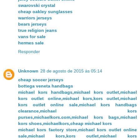
swarovski crystal
cheap oakley sunglasses
warriors jerseys
bears jerseys
true religion jeans
vans for sale
hermes sale
Responder
Unknown
28 de agosto de 2015 às 05:14
cheap soccer jerseys
bottega veneta handbags
michael kors handbags,michael kors outlet,michael
kors outlet online,michael kors,kors outlet,michael
kors outlet online sale,michael kors handbags
clearance,michael kors
purses,michaelkors.com,michael kors bags,michael
kors shoes,michaelkors,cheap michael kors
michael kors factory store,michael kors outlet online
sale,michael kors,kors outlet,michael kors