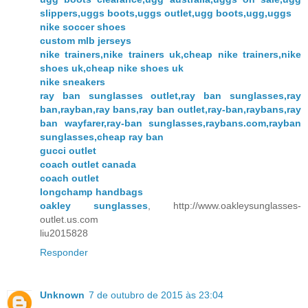
slippers,uggs boots,uggs outlet,ugg boots,ugg,uggs
nike soccer shoes
custom mlb jerseys
nike trainers,nike trainers uk,cheap nike trainers,nike
shoes uk,cheap nike shoes uk
nike sneakers
ray ban sunglasses outlet,ray ban sunglasses,ray
ban,rayban,ray bans,ray ban outlet,ray-ban,raybans,ray
ban wayfarer,ray-ban sunglasses,raybans.com,rayban
sunglasses,cheap ray ban
gucci outlet
coach outlet canada
coach outlet
longchamp handbags
oakley sunglasses
, http://www.oakleysunglasses-
outlet.us.com
liu2015828
Responder
Unknown
7 de outubro de 2015 às 23:04