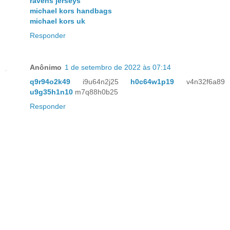
ravens jerseys
michael kors handbags
michael kors uk
Responder
Anônimo
1 de setembro de 2022 às 07:14
q9r94o2k49
i9u64n2j25
h0c64w1p19
v4n32f6a89
u9g35h1n10
m7q88h0b25
Responder