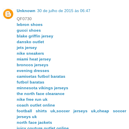
Unknown
30 de julho de 2015 às 06:47
QF0730
lebron shoes
gucci shoes
blake griffin jersey
dansko outlet
jets jersey
nike sneakers
miami heat jersey
broncos jerseys
evening dresses
camisetas futbol baratas
futbol baratas
minnesota vikings jerseys
the north face clearance
nike free run uk
coach outlet online
football shirts uk,soccer jerseys uk,cheap soccer
jerseys uk
north face jackets
juicy couture outlet online