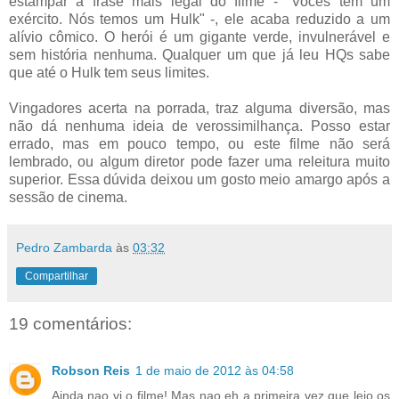
estampar a frase mais legal do filme - "Vocês tem um
exército. Nós temos um Hulk" -, ele acaba reduzido a um
alívio cômico. O herói é um gigante verde, invulnerável e
sem história nenhuma. Qualquer um que já leu HQs sabe
que até o Hulk tem seus limites.
Vingadores acerta na porrada, traz alguma diversão, mas
não dá nenhuma ideia de verossimilhança. Posso estar
errado, mas em pouco tempo, ou este filme não será
lembrado, ou algum diretor pode fazer uma releitura muito
superior. Essa dúvida deixou um gosto meio amargo após a
sessão de cinema.
Pedro Zambarda
às
03:32
Compartilhar
19 comentários:
Robson Reis
1 de maio de 2012 às 04:58
Ainda nao vi o filme! Mas nao eh a primeira vez que leio os