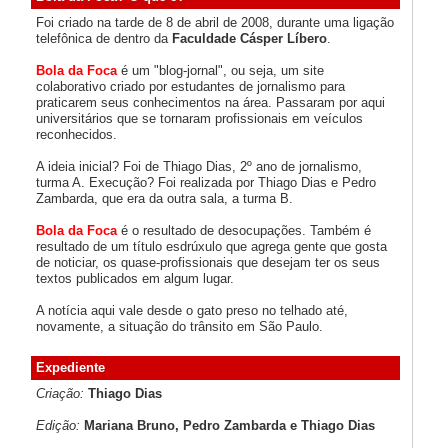
Foi criado na tarde de 8 de abril de 2008, durante uma ligação
telefônica de dentro da
Faculdade Cásper Líbero
.
Bola da Foca
é um "blog-jornal", ou seja, um site
colaborativo criado por estudantes de jornalismo para
praticarem seus conhecimentos na área. Passaram por aqui
universitários que se tornaram profissionais em veículos
reconhecidos.
A ideia inicial? Foi de Thiago Dias, 2º ano de jornalismo,
turma A. Execução? Foi realizada por Thiago Dias e Pedro
Zambarda, que era da outra sala, a turma B.
Bola da Foca
é o resultado de desocupações. Também é
resultado de um título esdrúxulo que agrega gente que gosta
de noticiar, os quase-profissionais que desejam ter os seus
textos publicados em algum lugar.
A notícia aqui vale desde o gato preso no telhado até,
novamente, a situação do trânsito em São Paulo.
Expediente
Criação:
Thiago Dias
Edição:
Mariana Bruno, Pedro Zambarda e Thiago Dias