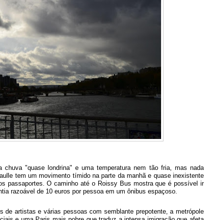
chuva "quase londrina" e uma temperatura nem tão fria, mas nada
Gaulle tem um movimento tímido na parte da manhã e quase inexistente
dos passaportes. O caminho até o Roissy Bus mostra que é possível ir
antia razoável de 10 euros por pessoa em um ônibus espaçoso.
s de artistas e várias pessoas com semblante prepotente, a metrópole
nciais e uma Paris mais pobre que traduz a intensa imigração que afeta