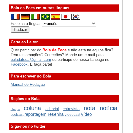
Bola da Foca em outras línguas
Escolha a língua:
Carta ao Leitor
Quer participar do
Bola da Foca
e não está na equipe fixa?
Tem reclamações? Correções? Mande um e-mail para
boladafoca@gmail.com
ou participe de nossa fanpage no
Facebook
. E faça parte!
Para escrever no Bola
Manual de Redação
Seções do Bola
coluna
nota
notícia
editorial
entrevista
charge
reportagem
resenha
vídeo
podcast
videocast
Siga-nos no twitter