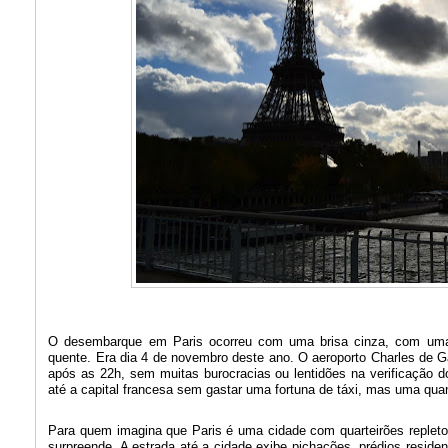
O desembarque em Paris ocorreu com uma brisa cinza, com uma 
quente. Era dia 4 de novembro deste ano. O aeroporto Charles de 
após as 22h, sem muitas burocracias ou lentidões na verificação 
até a capital francesa sem gastar uma fortuna de táxi, mas uma qu
Para quem imagina que Paris é uma cidade com quarteirões repleto
surpreende. A estrada até a cidade exibe pichações, prédios reside