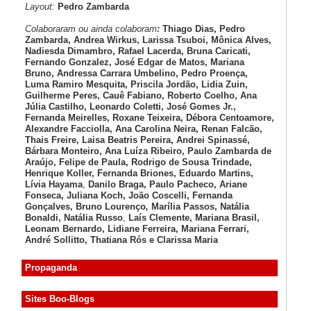
Layout:
Pedro Zambarda
Colaboraram ou ainda colaboram
:
Thiago Dias, Pedro
Zambarda, Andrea Wirkus, Larissa Tsuboi, Mônica Alves,
Nadiesda Dimambro, Rafael Lacerda, Bruna Caricati,
Fernando Gonzalez, José Edgar de Matos, Mariana
Bruno, Andressa Carrara Umbelino, Pedro Proença,
Luma Ramiro Mesquita, Priscila Jordão, Lidia Zuin,
Guilherme Peres, Cauê Fabiano, Roberto Coelho, Ana
Júlia Castilho, Leonardo Coletti, José Gomes Jr.,
Fernanda Meirelles, Roxane Teixeira, Débora Centoamore,
Alexandre Facciolla, Ana Carolina Neira, Renan Falcão,
Thais Freire, Laisa Beatris Pereira, Andrei Spinassé,
Bárbara Monteiro, Ana Luíza
Ribeiro, Paulo Zambarda de
Araújo
, Felipe de Paula, Rodrigo de Sousa Trindade,
Henrique Koller
,
Fernanda Briones, Eduardo Martins,
Lívia Hayama
,
Danilo Braga, Paulo Pacheco
, Ariane
Fonseca, Juliana Koch, João Coscelli
, Fernanda
Gonçalves, Bruno Lourenço
,
Marília Passos,
Natália
Bonaldi
, Natália Russo
,
Laís Clemente,
Mariana Brasil,
Leonam Bernardo,
Lidiane Ferreira,
Mariana Ferrari,
André Sollitto,
Thatiana Rós e Clarissa Maria
Propaganda
Sites Boo-Blogs