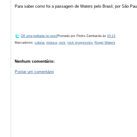
Para saber como foi a passagem de Waters pelo Brasil, por São Pau
Dê uma twittada no post!
Postado por
Pedro Zambarda
às
03:13
Marcadores:
coluna
,
música
,
rock
,
rock progressivo
,
Roger Waters
Nenhum comentário:
Postar um comentário