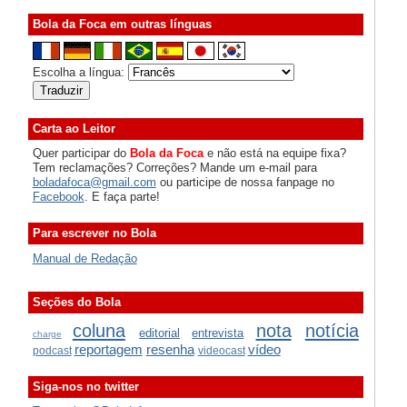
Bola da Foca em outras línguas
Escolha a língua:
Carta ao Leitor
Quer participar do
Bola da Foca
e não está na equipe fixa?
Tem reclamações? Correções? Mande um e-mail para
boladafoca@gmail.com
ou participe de nossa fanpage no
Facebook
. E faça parte!
Para escrever no Bola
Manual de Redação
Seções do Bola
coluna
nota
notícia
editorial
entrevista
charge
reportagem
resenha
vídeo
podcast
videocast
Siga-nos no twitter