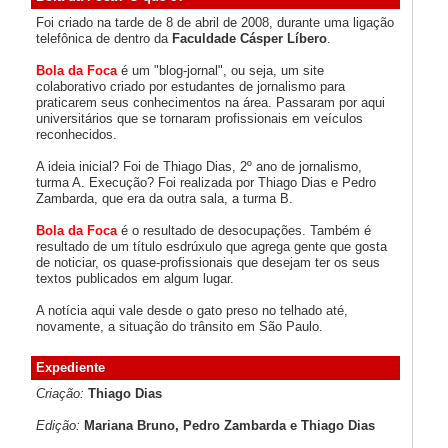
Foi criado na tarde de 8 de abril de 2008, durante uma ligação
telefônica de dentro da
Faculdade Cásper Líbero
.
Bola da Foca
é um "blog-jornal", ou seja, um site
colaborativo criado por estudantes de jornalismo para
praticarem seus conhecimentos na área. Passaram por aqui
universitários que se tornaram profissionais em veículos
reconhecidos.
A ideia inicial? Foi de Thiago Dias, 2º ano de jornalismo,
turma A. Execução? Foi realizada por Thiago Dias e Pedro
Zambarda, que era da outra sala, a turma B.
Bola da Foca
é o resultado de desocupações. Também é
resultado de um título esdrúxulo que agrega gente que gosta
de noticiar, os quase-profissionais que desejam ter os seus
textos publicados em algum lugar.
A notícia aqui vale desde o gato preso no telhado até,
novamente, a situação do trânsito em São Paulo.
Expediente
Criação:
Thiago Dias
Edição:
Mariana Bruno, Pedro Zambarda e Thiago Dias