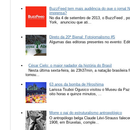
BuzzFeed tem mais audiência do que o jornal N
imprensa?
No dia 4 de setembro de 2013, o BuzzFeed , popu
York, anunciou que ati...
Direto da 20ª Bienal: Fotojornalismo #5
Algumas das editoras presentes no evento: Edit
César Cielo: o maior nadador da história do Brasil
Nesta última sexta-feira, às 23h37min, a natação brasileira f
tornou...
63 anos da bomba de Hiroshima
Larissa Tsuboi Ogusico visitou o Museu da Paz
oito horas e quinze minutos, ...
Morre o pai do estruturalismo antropológico
O antropólogo belga Claude Lévi-Strauss falece
1908, em Bruxelas, comple...