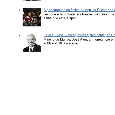
A performance polêmica de Aquiles Priester na
Se você é fã do baterista brasileiro Aquiles Pr
saiba que este é apen...
Faleceu José Alencar, ex-vice-presidente, aos 
Mineiro de Muriaé, José Alencar morreu hoje e f
2006 e 2010. Falecime...