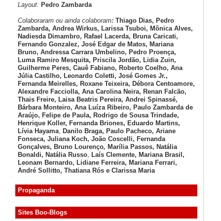
Layout:
Pedro Zambarda
Colaboraram ou ainda colaboram
:
Thiago Dias, Pedro
Zambarda, Andrea Wirkus, Larissa Tsuboi, Mônica Alves,
Nadiesda Dimambro, Rafael Lacerda, Bruna Caricati,
Fernando Gonzalez, José Edgar de Matos, Mariana
Bruno, Andressa Carrara Umbelino, Pedro Proença,
Luma Ramiro Mesquita, Priscila Jordão, Lidia Zuin,
Guilherme Peres, Cauê Fabiano, Roberto Coelho, Ana
Júlia Castilho, Leonardo Coletti, José Gomes Jr.,
Fernanda Meirelles, Roxane Teixeira, Débora Centoamore,
Alexandre Facciolla, Ana Carolina Neira, Renan Falcão,
Thais Freire, Laisa Beatris Pereira, Andrei Spinassé,
Bárbara Monteiro, Ana Luíza
Ribeiro, Paulo Zambarda de
Araújo
, Felipe de Paula, Rodrigo de Sousa Trindade,
Henrique Koller
,
Fernanda Briones, Eduardo Martins,
Lívia Hayama
,
Danilo Braga, Paulo Pacheco
, Ariane
Fonseca, Juliana Koch, João Coscelli
, Fernanda
Gonçalves, Bruno Lourenço
,
Marília Passos,
Natália
Bonaldi
, Natália Russo
,
Laís Clemente,
Mariana Brasil,
Leonam Bernardo,
Lidiane Ferreira,
Mariana Ferrari,
André Sollitto,
Thatiana Rós e Clarissa Maria
Propaganda
Sites Boo-Blogs