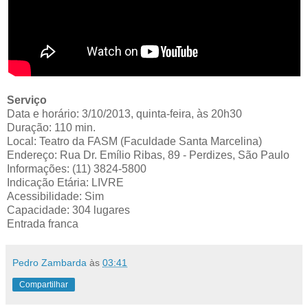
Serviço
Data e horário: 3/10/2013, quinta-feira, às 20h30
Duração: 110 min.
Local: Teatro da FASM (Faculdade Santa Marcelina)
Endereço: Rua Dr. Emílio Ribas, 89 - Perdizes, São Paulo
Informações: (11) 3824-5800
Indicação Etária: LIVRE
Acessibilidade: Sim
Capacidade: 304 lugares
Entrada franca
Pedro Zambarda
às
03:41
Compartilhar