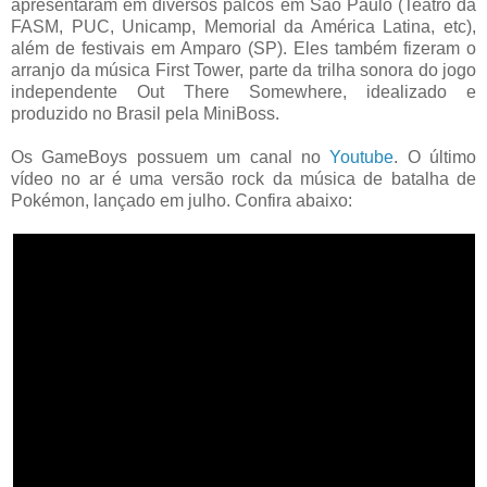
apresentaram em diversos palcos em São Paulo (Teatro da
FASM, PUC, Unicamp, Memorial da América Latina, etc),
além de festivais em Amparo (SP). Eles também fizeram o
arranjo da música First Tower, parte da trilha sonora do jogo
independente Out There Somewhere, idealizado e
produzido no Brasil pela MiniBoss.
Os GameBoys possuem um canal no
Youtube
. O último
vídeo no ar é uma versão rock da música de batalha de
Pokémon, lançado em julho. Confira abaixo: