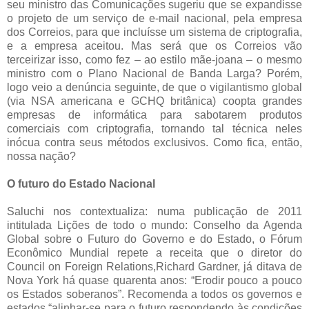
seu ministro das Comunicações sugeriu que se expandisse
o projeto de um serviço de e-mail nacional, pela empresa
dos Correios, para que incluísse um sistema de criptografia,
e a empresa aceitou. Mas será que os Correios vão
terceirizar isso, como fez – ao estilo mãe-joana – o mesmo
ministro com o Plano Nacional de Banda Larga? Porém,
logo veio a denúncia seguinte, de que o vigilantismo global
(via NSA americana e GCHQ britânica) coopta grandes
empresas de informática para sabotarem produtos
comerciais com criptografia, tornando tal técnica neles
inócua contra seus métodos exclusivos. Como fica, então,
nossa nação?
O futuro do Estado Nacional
Saluchi nos contextualiza: numa publicação de 2011
intitulada Lições de todo o mundo: Conselho da Agenda
Global sobre o Futuro do Governo e do Estado, o Fórum
Econômico Mundial repete a receita que o diretor do
Council on Foreign Relations,Richard Gardner, já ditava de
Nova York há quase quarenta anos: “Erodir pouco a pouco
os Estados soberanos”. Recomenda a todos os governos e
estados “alinhar-se para o futuro respondendo às condições