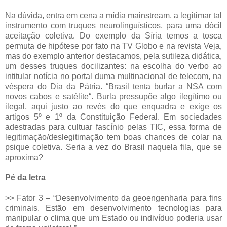
Na dúvida, entra em cena a mídia mainstream, a legitimar tal
instrumento com truques neurolinguísticos, para uma dócil
aceitação coletiva. Do exemplo da Síria temos a tosca
permuta de hipótese por fato na TV Globo e na revista Veja,
mas do exemplo anterior destacamos, pela sutileza didática,
um desses truques docilizantes: na escolha do verbo ao
intitular notícia no portal duma multinacional de telecom, na
véspera do Dia da Pátria. “Brasil tenta burlar a NSA com
novos cabos e satélite“. Burla pressupõe algo ilegítimo ou
ilegal, aqui justo ao revés do que enquadra e exige os
artigos 5º e 1º da Constituição Federal. Em sociedades
adestradas para cultuar fascínio pelas TIC, essa forma de
legitimação/deslegitimação tem boas chances de colar na
psique coletiva. Seria a vez do Brasil naquela fila, que se
aproxima?
Pé da letra
>> Fator 3 – “Desenvolvimento da geoengenharia para fins
criminais. Estão em desenvolvimento tecnologias para
manipular o clima que um Estado ou indivíduo poderia usar