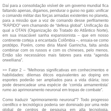
Daí para a consolidação visível de um governo mundial fica
faltando apenas, digamos, pendurar o guiso no gato: unificar
o comando militar das forças armadas existentes no planeta,
para a missão que a voz de comando desse perfilamento
“RÁPIDO” vem chamando de “defesa global”. Unificação da
qual a OTAN (Organização do Tratado do Atlântico Norte),
em sua insaciável sanha expansionista – que em nosso
continente corteja a encantada Colômbia –, ensaia-se como
protótipo. Porém, como diria Mané Garrincha, falta ainda
combinar com os russos e com os chineses, pelo menos.
Então são necessários mais fatores para esta “agenda
orwelliana”.
>> Fator 2 – “Melhoras significativas em conhecimentos e
habilidades: dilemas éticos equivalentes ao doping em
esportes poderão ser ampliados para a vida diária; isso
pode desencadear uma espécie de ‘corrida armamentista’
rumo ao aprimoramento neuronal em tropas de combate”.
Como traduzir “aprimoramento neuronal”? Todo progresso
científico e tecnológico poderia ser dominado por uma rede
global de centros de pesquisa em alta tecnologia,