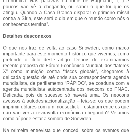
econômica. Nas palavras da fonte de Hagmann, “(...) e
poucos vão vê-la chegando, ou saber o que foi que os
atingiu. Quando a Casa Branca disparar o primeiro míssil
contra a Síria, este será o dia em que o mundo como nós o
conhecemos termina”.
Detalhes desconexos
O que nos traz de volta ao caso Snowden, como marco
importante para este momento histórico que vivemos, como
pretende o título deste artigo. Depois de examinarmos
recente proposta do Fórum Econômico Mundial, dos “fatores
X” como munição contra “riscos globais”, chegamos à
delicada questão de até onde sua correspondente agenda
mundialista, de perfilamento “RÁPIDO”, se coaduna com a
agenda mundialista autocentrada dos neocons do PNAC.
Delicada, pois de sucesso só haverá uma. Os neocons
avessos à autodesnacionalização – leia-se: os que podem
imprimir dólares com um mouseclick – estariam entre os que
não vão ver a reviravolta econômica chegando? Vejamos
como aí pode estar a sombra de Snowden.
Na primeira entrevista que concedi sobre os eventos que