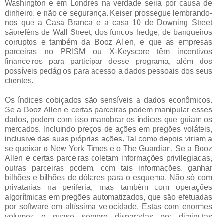
Washington e em Londres na verdade seria por causa de
dinheiro, e não de segurança. Keiser prossegue lembrando-
nos que a Casa Branca e a casa 10 de Downing Street
sãoreféns de Wall Street, dos fundos hedge, de banqueiros
corruptos e também da Booz Allen, e que as empresas
parceiras no PRISM ou X-Keyscore têm incentivos
financeiros para participar desse programa, além dos
possíveis pedágios para acesso a dados pessoais dos seus
clientes.
Os índices cobiçados são sensíveis a dados econômicos.
Se a Booz Allen e certas parceiras podem manipular esses
dados, podem com isso manobrar os índices que guiam os
mercados. Incluindo preços de ações em pregões voláteis,
inclusive das suas próprias ações. Tal como depois viriam a
se queixar o New York Times e o The Guardian. Se a Booz
Allen e certas parceiras coletam informações privilegiadas,
outras parceiras podem, com tais informações, ganhar
bilhões e bilhões de dólares para o esquema. Não só com
privatarias na periferia, mas também com operações
algorítmicas em pregões automatizados, que são efetuadas
por software em altíssima velocidade. Estas com enormes
volumes e quase sempre disparadas por diminutas