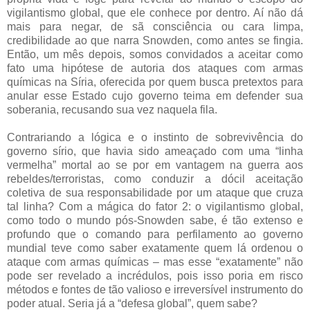
vigilantismo global, que ele conhece por dentro. Aí não dá
mais para negar, de sã consciência ou cara limpa,
credibilidade ao que narra Snowden, como antes se fingia.
Então, um mês depois, somos convidados a aceitar como
fato uma hipótese de autoria dos ataques com armas
químicas na Síria, oferecida por quem busca pretextos para
anular esse Estado cujo governo teima em defender sua
soberania, recusando sua vez naquela fila.
Contrariando a lógica e o instinto de sobrevivência do
governo sírio, que havia sido ameaçado com uma “linha
vermelha” mortal ao se por em vantagem na guerra aos
rebeldes/terroristas, como conduzir a dócil aceitação
coletiva de sua responsabilidade por um ataque que cruza
tal linha? Com a mágica do fator 2: o vigilantismo global,
como todo o mundo pós-Snowden sabe, é tão extenso e
profundo que o comando para perfilamento ao governo
mundial teve como saber exatamente quem lá ordenou o
ataque com armas químicas – mas esse “exatamente” não
pode ser revelado a incrédulos, pois isso poria em risco
métodos e fontes de tão valioso e irreversível instrumento do
poder atual. Seria já a “defesa global”, quem sabe?