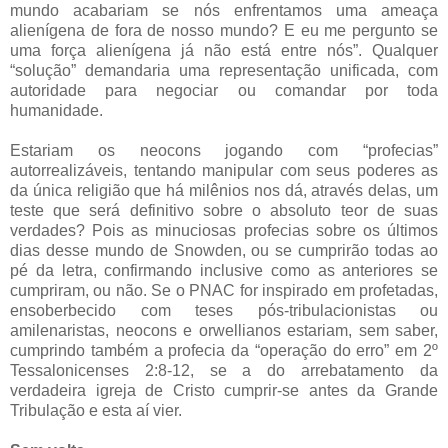
mundo acabariam se nós enfrentamos uma ameaça
alienígena de fora de nosso mundo? E eu me pergunto se
uma força alienígena já não está entre nós”. Qualquer
“solução” demandaria uma representação unificada, com
autoridade para negociar ou comandar por toda
humanidade.
Estariam os neocons jogando com “profecias”
autorrealizáveis, tentando manipular com seus poderes as
da única religião que há milênios nos dá, através delas, um
teste que será definitivo sobre o absoluto teor de suas
verdades? Pois as minuciosas profecias sobre os últimos
dias desse mundo de Snowden, ou se cumprirão todas ao
pé da letra, confirmando inclusive como as anteriores se
cumpriram, ou não. Se o PNAC for inspirado em profetadas,
ensoberbecido com teses pós-tribulacionistas ou
amilenaristas, neocons e orwellianos estariam, sem saber,
cumprindo também a profecia da “operação do erro” em 2º
Tessalonicenses 2:8-12, se a do arrebatamento da
verdadeira igreja de Cristo cumprir-se antes da Grande
Tribulação e esta aí vier.