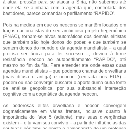
à atual pressão para se atacar a Síria, não sabemos até
onde ela se alinharia com a agenda que, controlada dos
bastidores, parece comandar o perfilamento “RÁPIDO”.
Pois na medida em que os neocons se mantêm focados em
traços nacionalistas do seu ambicioso projeto hegemônico
(PNAC), tornam-se alvos automáticos dos demais elitistas
que também são hoje donos do poder, e que também se
sentem donos do mundo e da agenda mundialista – a qual
precisa ser única para ter sucesso –, devido à firme
resistência neocon ao autoperfilamento “RÁPIDO”, até
mesmo no fim da fila. Para entender até onde essas duas
agendas mundialistas – que podemos chamar de orwelliana
(mais difusa e antiga) e neocon (centrada nos EUA) –
podem ou não convergir, buscarei o aporte duma outra fonte
de análise geopolítica, por sua substancial interseção
cognitiva com a dogmática da agenda neocon.
As poderosas elites orwelliana e neocon convergem
dogmaticamente em várias frentes, inclusive quanto à
importância do fator 5 (adiante), mas suas divergências
existem – e turvam seu convívio – a partir de influências das
doutrinas pós-tribulacionista e amilenarista de um pretenso