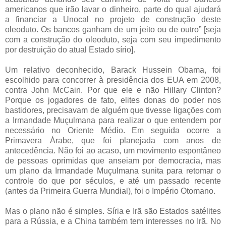
americanos que irão lavar o dinheiro, parte do qual ajudará
a financiar a Unocal no projeto de construção deste
oleoduto. Os bancos ganham de um jeito ou de outro” [seja
com a construção do oleoduto, seja com seu impedimento
por destruição do atual Estado sírio].
Um relativo deconhecido, Barack Hussein Obama, foi
escolhido para concorrer à presidência dos EUA em 2008,
contra John McCain. Por que ele e não Hillary Clinton?
Porque os jogadores de fato, elites donas do poder nos
bastidores, precisavam de alguém que tivesse ligações com
a Irmandade Muçulmana para realizar o que entendem por
necessário no Oriente Médio. Em seguida ocorre a
Primavera Árabe, que foi planejada com anos de
antecedência. Não foi ao acaso, um movimento espontâneo
de pessoas oprimidas que anseiam por democracia, mas
um plano da Irmandade Muçulmana sunita para retomar o
controle do que por séculos, e até um passado recente
(antes da Primeira Guerra Mundial), foi o Império Otomano.
Mas o plano não é simples. Síria e Irã são Estados satélites
para a Rússia, e a China também tem interesses no Irã. No