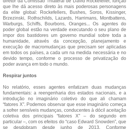
diretor da Comissão Trilateral de David Rockefeller, função
que lhe dá acesso direto às mais poderosas personagens
da elite global: Rockefellers, Bushes, Soros, Kissinger,
Brzezinski, Rothschilds, Lazards, Harrimans, Montbattens,
Warburgs, Schiffs, Bourbons, Oranges... Os agentes do
poder global estão na verdade executando o seu plano de
impor dos bastidores um governo mundial sobre toda a
humanidade, através da concepção, planejamento e
execução de macromudanças que precisam ser aplicadas
em todos os países, a cada um na medida necessária e no
devido tempo, conforme o processo de privatização do
poder avança em todo o mundo.
Respirar juntos
No relatório, esses agentes enfatizam duas mudanças
fundamentais: a reengenharia dos estados nacionais, e a
introdução no imaginário coletivo do que ali chamam
“fatores X”. Podemos observar que esse imaginário começa
a sofrer sensíveis mudanças, conducentes à dócil aceitação
coletiva dos principais “fatores X” – do segundo em
particular –, com os efeitos do “caso Edward Snowden”, que
se desdobram desde junho de 2013. Conforme