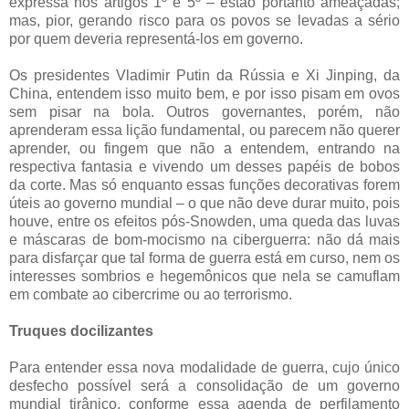
expressa nos artigos 1º e 5º – estão portanto ameaçadas;
mas, pior, gerando risco para os povos se levadas a sério
por quem deveria representá-los em governo.
Os presidentes Vladimir Putin da Rússia e Xi Jinping, da
China, entendem isso muito bem, e por isso pisam em ovos
sem pisar na bola. Outros governantes, porém, não
aprenderam essa lição fundamental, ou parecem não querer
aprender, ou fingem que não a entendem, entrando na
respectiva fantasia e vivendo um desses papéis de bobos
da corte. Mas só enquanto essas funções decorativas forem
úteis ao governo mundial – o que não deve durar muito, pois
houve, entre os efeitos pós-Snowden, uma queda das luvas
e máscaras de bom-mocismo na ciberguerra: não dá mais
para disfarçar que tal forma de guerra está em curso, nem os
interesses sombrios e hegemônicos que nela se camuflam
em combate ao cibercrime ou ao terrorismo.
Truques docilizantes
Para entender essa nova modalidade de guerra, cujo único
desfecho possível será a consolidação de um governo
mundial tirânico, conforme essa agenda de perfilamento