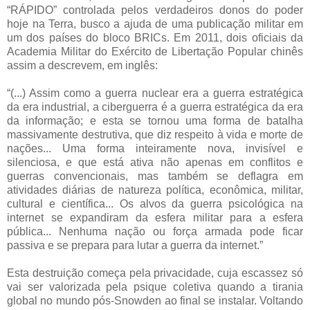
“RÁPIDO” controlada pelos verdadeiros donos do poder
hoje na Terra, busco a ajuda de uma publicação militar em
um dos países do bloco BRICs. Em 2011, dois oficiais da
Academia Militar do Exército de Libertação Popular chinês
assim a descrevem, em inglês:
“(...) Assim como a guerra nuclear era a guerra estratégica
da era industrial, a ciberguerra é a guerra estratégica da era
da informação; e esta se tornou uma forma de batalha
massivamente destrutiva, que diz respeito à vida e morte de
nações... Uma forma inteiramente nova, invisível e
silenciosa, e que está ativa não apenas em conflitos e
guerras convencionais, mas também se deflagra em
atividades diárias de natureza política, econômica, militar,
cultural e científica... Os alvos da guerra psicológica na
internet se expandiram da esfera militar para a esfera
pública... Nenhuma nação ou força armada pode ficar
passiva e se prepara para lutar a guerra da internet.”
Esta destruição começa pela privacidade, cuja escassez só
vai ser valorizada pela psique coletiva quando a tirania
global no mundo pós-Snowden ao final se instalar. Voltando