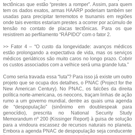
tectônicas que estão “prestes a romper”. Assim, para quem
tem os dados exatos, armas HAARP poderiam também ser
usadas para precipitar terremotos e tsunamis em regiões
onde tais eventos estariam prestes a ocorrer por acúmulo de
tensão no contato de placas tectônicas. Para os que
resistirem ao perfilamento “RÁPIDO” com o fator 2.
>> Fator 4 – “O custo da longevidade: avanços médicos
estão prolongando a expectativa de vida, mas os serviços
médicos geriátricos são muito caros no longo prazo. Cobrir
os custos associados com a velhice será uma grande luta.”
Como seria travada essa “luta”? Para isso já existe um outro
projeto que se ocupa dos detalhes, o PNAC (Project for the
New American Century). No PNAC, os falcões da direita
política norte-americana, os neocons, traçam linhas de ação
rumo a um governo mundial, dentre as quais uma agenda
de “despopulação” (sinônimo em doublespeak para
genocídio), prescrita no National Security Study
Memorandum nº 200 (Kissinger Report) à guisa de solução
para a vindoura escassez de recursos naturais no planeta.
Embora a agenda PNAC de despopulação seja conducente