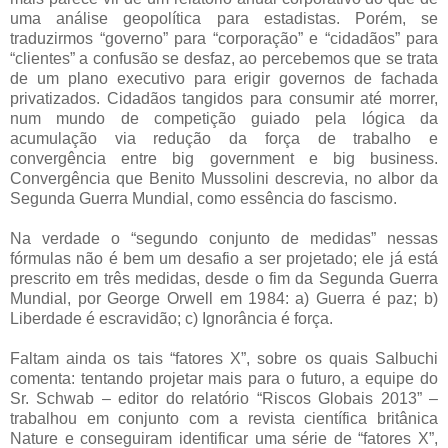
uma análise geopolítica para estadistas. Porém, se
traduzirmos “governo” para “corporação” e “cidadãos” para
“clientes” a confusão se desfaz, ao percebemos que se trata
de um plano executivo para erigir governos de fachada
privatizados. Cidadãos tangidos para consumir até morrer,
num mundo de competição guiado pela lógica da
acumulação via redução da força de trabalho e
convergência entre big government e big business.
Convergência que Benito Mussolini descrevia, no albor da
Segunda Guerra Mundial, como essência do fascismo.
Na verdade o “segundo conjunto de medidas” nessas
fórmulas não é bem um desafio a ser projetado; ele já está
prescrito em três medidas, desde o fim da Segunda Guerra
Mundial, por George Orwell em 1984: a) Guerra é paz; b)
Liberdade é escravidão; c) Ignorância é força.
Faltam ainda os tais “fatores X”, sobre os quais Salbuchi
comenta: tentando projetar mais para o futuro, a equipe do
Sr. Schwab – editor do relatório “Riscos Globais 2013” –
trabalhou em conjunto com a revista científica britânica
Nature e conseguiram identificar uma série de “fatores X”,