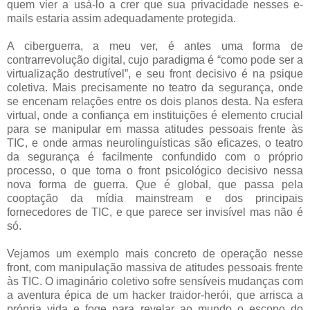
quem vier a usá-lo a crer que sua privacidade nesses e-
mails estaria assim adequadamente protegida.
A ciberguerra, a meu ver, é antes uma forma de
contrarrevolução digital, cujo paradigma é “como pode ser a
virtualização destrutível”, e seu front decisivo é na psique
coletiva. Mais precisamente no teatro da segurança, onde
se encenam relações entre os dois planos desta. Na esfera
virtual, onde a confiança em instituições é elemento crucial
para se manipular em massa atitudes pessoais frente às
TIC, e onde armas neurolinguísticas são eficazes, o teatro
da segurança é facilmente confundido com o próprio
processo, o que torna o front psicológico decisivo nessa
nova forma de guerra. Que é global, que passa pela
cooptação da mídia mainstream e dos principais
fornecedores de TIC, e que parece ser invisível mas não é
só.
Vejamos um exemplo mais concreto de operação nesse
front, com manipulação massiva de atitudes pessoais frente
às TIC. O imaginário coletivo sofre sensíveis mudanças com
a aventura épica de um hacker traidor-herói, que arrisca a
própria vida e foge para revelar ao mundo o escopo do