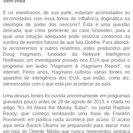
Sem volta
E os orwellianos, de sua parte, estariam acomodados ou
incomodados com essa forma de influência dogmática na
ideologia de poder dos neocons? Esta é uma questão
delicada, que creio pertinente ao caso Snowden, para a
qual uma intuição adequada pode sinalizar contornos da
sombra de eventos futuros de que fala Goethe. Para abordá-
la recorreremos a outros relatórios, estes produzidos por
Doug Hagmann, fundador da Network Intelligence
Northeast, um investigador privado nos EUA que produz o
programa em áudio ”Hagmann & Hagmann Report“, na
internet. Pelos anos, Hagmann cultivou várias fontes no
aparelho de inteligência dos EUA, que estão, como diz,
aterrorizadas com o que está por acontecer ao país.
Uma dessas fontes foi ouvida anonimamente em programas
gravados pouco antes de 28 de agosto de 2013, e citada no
artigo ”It’s All About the Money, Baby!“, no portal Rapture
Ready, que começa lembrando uma frase de Franklin
Roosevelt: em política nada acontece por acaso. O acaso
aqui seria Barack Obama se preparando para atacar mais
um país do Oriente Médio que nunca representou ameaça