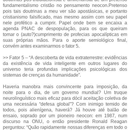
fundamentalismo cristão no pensamento neocon.Pretenso
pois tais doutrinas a meu ver são apostásicas, e portanto
cristianismo falsificado, mas mesmo assim com seu papel
nele profético a cumprir. Papel onde bem se encaixa a
agenda PNAC de despopulação, para os que queiram
tomar o (auto?)cumprimento de profecias apocalípticas em
suas próprias mãos. Para o aporte semiológico final,
convém antes examinarmos o fator 5.
>> Fator 5 – “A descoberta de vida extraterrestre: evidências
da existência de vida inteligente em outros lugares do
universo teria profundas implicações psicológicas dos
sistemas de crenças da humanidade”.
Haveria manobra mais convincente para imposição, da
noite para o dia, de um governo mundial? Um truque
neurolinguístico mais eficaz para dócil aceitação coletiva de
uma necessária “defesa global”? Com inimigo temido de
todos, pois alienígena, haverá? Já houve até balão de
ensaio, soprado por um pioneiro neocon: em 1987, num
discurso na ONU, o então presidente Ronald Reagan
perguntou: “Quão rapidamente nossas diferenças em todo o