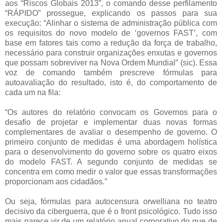
aos “Riscos Globais 2013”, o comando desse perfilamento
“RÁPIDO” prossegue, explicando os passos para sua
execução: “Alinhar o sistema de administração pública com
os requisitos do novo modelo de ‘governos FAST’, com
base em fatores tais como a redução da força de trabalho,
necessário para construir organizações enxutas e governos
que possam sobreviver na Nova Ordem Mundial” (sic). Essa
voz de comando também prescreve fórmulas para
autoavaliação do resultado, isto é, do comportamento de
cada um na fila:
“Os autores do relatório convocam os Governos para o
desafio de projetar e implementar duas novas formas
complementares de avaliar o desempenho de governo. O
primeiro conjunto de medidas é uma abordagem holística
para o desenvolvimento do governo sobre os quatro eixos
do modelo FAST. A segundo conjunto de medidas se
concentra em como medir o valor que essas transformações
proporcionam aos cidadãos.”
Ou seja, fórmulas para autocensura orwelliana no teatro
decisivo da ciberguerra, que é o front psicológico. Tudo isso
mais parece vir de um relatório anual corporativo do que de