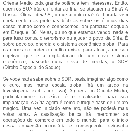
Oriente Médio toda grande potência tem interesses. Então,
quem os EUA irão enfrentar ao final se atacarem a Síria? A
Rússia. Ótima idéia! Aí, o que acontecerá? A charada vem
diretamente das profecias bíblicas sobre os últimos dias
desse mundo como o conhecemos, em particular daquela
em Ezequiel 38. Nelas, ou no que estamos vendo, nada é
para lutar contra o terrorismo ou ajudar o povo da Síria. É
sobre petróleo, energia e o sistema econômico global. Para
os donos do poder o conflito existe para alcançarem seu
objetivo, que é a implantação de um novo sistema
econômico, baseado numa cesta de moedas, o SDR
(Direito Especial de Saque).
Se você nada sabe sobre o SDR, basta imaginar algo como
o euro, mas numa escala global (há um artigo na
Investopedia explicando isso). A guerra no Oriente Médio,
particularmente na Síria, é o catalisador para sua
implantação. A Síria agora é como o truque flash de um ato
mágico. Uma vez iniciado este ato, não se poderá mais
voltar atrás. A catalisação bélica irá interromper as
operações de comércio em todo o mundo, para o início
dessa conversão monetária e consequente reviravolta