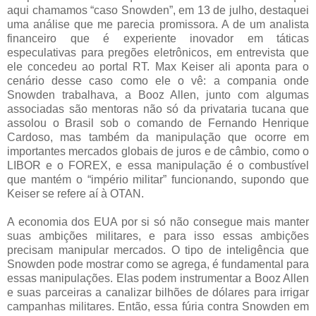
aqui chamamos “caso Snowden”, em 13 de julho, destaquei
uma análise que me parecia promissora. A de um analista
financeiro que é experiente inovador em táticas
especulativas para pregões eletrônicos, em entrevista que
ele concedeu ao portal RT. Max Keiser ali aponta para o
cenário desse caso como ele o vê: a compania onde
Snowden trabalhava, a Booz Allen, junto com algumas
associadas são mentoras não só da privataria tucana que
assolou o Brasil sob o comando de Fernando Henrique
Cardoso, mas também da manipulação que ocorre em
importantes mercados globais de juros e de câmbio, como o
LIBOR e o FOREX, e essa manipulação é o combustível
que mantém o “império militar” funcionando, supondo que
Keiser se refere aí à OTAN.
A economia dos EUA por si só não consegue mais manter
suas ambições militares, e para isso essas ambições
precisam manipular mercados. O tipo de inteligência que
Snowden pode mostrar como se agrega, é fundamental para
essas manipulações. Elas podem instrumentar a Booz Allen
e suas parceiras a canalizar bilhões de dólares para irrigar
campanhas militares. Então, essa fúria contra Snowden em