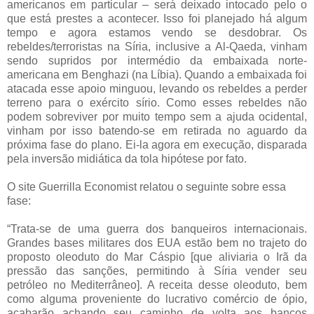
americanos em particular – será deixado intocado pelo o
que está prestes a acontecer. Isso foi planejado há algum
tempo e agora estamos vendo se desdobrar. Os
rebeldes/terroristas na Síria, inclusive a Al-Qaeda, vinham
sendo supridos por intermédio da embaixada norte-
americana em Benghazi (na Líbia). Quando a embaixada foi
atacada esse apoio minguou, levando os rebeldes a perder
terreno para o exército sírio. Como esses rebeldes não
podem sobreviver por muito tempo sem a ajuda ocidental,
vinham por isso batendo-se em retirada no aguardo da
próxima fase do plano. Ei-la agora em execução, disparada
pela inversão midiática da tola hipótese por fato.
O site Guerrilla Economist relatou o seguinte sobre essa
fase:
“Trata-se de uma guerra dos banqueiros internacionais.
Grandes bases militares dos EUA estão bem no trajeto do
proposto oleoduto do Mar Cáspio [que aliviaria o Irã da
pressão das sanções, permitindo à Síria vender seu
petróleo no Mediterrâneo]. A receita desse oleoduto, bem
como alguma proveniente do lucrativo comércio de ópio,
acabarão achando seu caminho de volta aos bancos