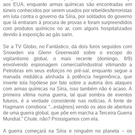
aos EUA, enquanto armas químicas são encontradas em
túneis conhecidos por serem usados por rebeldes/terroristas
em luta contra o governo da Síria, por soldados do governo
que lá entraram à procura de provas e foram surpreendidos
com produtos químicos no ar, com alguns hospitalizados
devido à exposição ao gás sarin.
Se a TV Globo, no Fantástico, dá dois furos seguidos com
Snowden via Glenn Greenwald sobre o escopo do
vigilantismo global, o mais recente (domingo, 8/9)
envolvendo espionagem comercial/industrial vitimando a
Petrobras em seus esforços no pré-sal, enquanto segue a
manada midiática alinhada à potência hegemônica, que
inverte tola hipótese por fato sobre a autoria dos ataques
com armas químicas na Síria, isso também não é acaso. A
primeira vítima numa guerra, tal qual sombra de eventos
futuros, é a verdade consistente nas notícias. A fonte de
Hagmann corrobora: “...esta[mos] vendo os atos de abertura
de uma guerra global, que põe em marcha a Terceira Guerra
Mundial.” Chute, não? Prossigamos com ela.
A guerra começará na Síria e ninguém no planeta – os