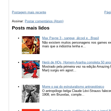
Postagem mais recente
Pági
Assinar:
Postar comentários (Atom)
Posts mais lidos
Max Payne 3 - sangue, álcool e...Brasil
Não existem muitos personagens nos games ex
mais que a indústria tenha e...
Herói de HQs, Homem-Aranha completa 50 ano
Mostrado pela primeira vez na edição Amazing
Man) surgiu em agost...
Morre o pai do estruturalismo antropológico
O antropólogo belga Claude Lévi-Strauss falece
1908, em Bruxelas, comple...
BuzzFeed tem mais audiência do que o jornal N