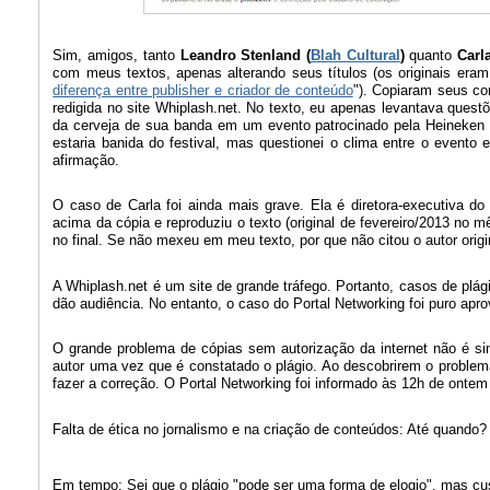
Sim, amigos, tanto
Leandro Stenland (
Blah Cultural
)
quanto
Carl
com meus textos, apenas alterando seus títulos (os originais eram
diferença entre publisher e criador de conteúdo
"). Copiaram seus con
redigida no site Whiplash.net. No texto, eu apenas levantava quest
da cerveja de sua banda em um evento patrocinado pela Heineken
estaria banida do festival, mas questionei o clima entre o evento
afirmação.
O caso de Carla foi ainda mais grave. Ela é diretora-executiva d
acima da cópia e reproduziu o texto (original de fevereiro/2013 no
no final. Se não mexeu em meu texto, por que não citou o autor origi
A Whiplash.net é um site de grande tráfego. Portanto, casos de plá
dão audiência. No entanto, o caso do Portal Networking foi puro a
O grande problema de cópias sem autorização da internet não é s
autor uma vez que é constatado o plágio. Ao descobrirem o problema
fazer a correção. O Portal Networking foi informado às 12h de ont
Falta de ética no jornalismo e na criação de conteúdos: Até quando?
Em tempo: Sei que o plágio "pode ser uma forma de elogio", mas cu