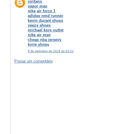
jordans
vapor max
nike air force 1
adidas nmd runner
kevin durant shoes
yeezy shoes
michael kors outlet
nike air max
cheap nba jerseys
kyrie shoes
6 de setembro de 2018 às 03:21
Postar um comentário