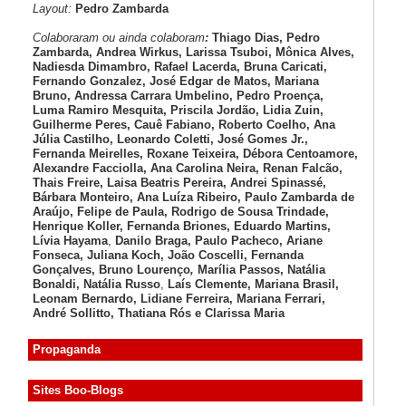
Layout:
Pedro Zambarda
Colaboraram ou ainda colaboram
:
Thiago Dias, Pedro
Zambarda, Andrea Wirkus, Larissa Tsuboi, Mônica Alves,
Nadiesda Dimambro, Rafael Lacerda, Bruna Caricati,
Fernando Gonzalez, José Edgar de Matos, Mariana
Bruno, Andressa Carrara Umbelino, Pedro Proença,
Luma Ramiro Mesquita, Priscila Jordão, Lidia Zuin,
Guilherme Peres, Cauê Fabiano, Roberto Coelho, Ana
Júlia Castilho, Leonardo Coletti, José Gomes Jr.,
Fernanda Meirelles, Roxane Teixeira, Débora Centoamore,
Alexandre Facciolla, Ana Carolina Neira, Renan Falcão,
Thais Freire, Laisa Beatris Pereira, Andrei Spinassé,
Bárbara Monteiro, Ana Luíza
Ribeiro, Paulo Zambarda de
Araújo
, Felipe de Paula, Rodrigo de Sousa Trindade,
Henrique Koller
,
Fernanda Briones, Eduardo Martins,
Lívia Hayama
,
Danilo Braga, Paulo Pacheco
, Ariane
Fonseca, Juliana Koch, João Coscelli
, Fernanda
Gonçalves, Bruno Lourenço
,
Marília Passos,
Natália
Bonaldi
, Natália Russo
,
Laís Clemente,
Mariana Brasil,
Leonam Bernardo,
Lidiane Ferreira,
Mariana Ferrari,
André Sollitto,
Thatiana Rós e Clarissa Maria
Propaganda
Sites Boo-Blogs