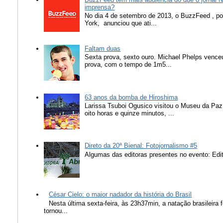
imprensa?
No dia 4 de setembro de 2013, o BuzzFeed , popu
York, anunciou que ati...
Faltam duas
Sexta prova, sexto ouro. Michael Phelps vence
prova, com o tempo de 1m5...
63 anos da bomba de Hiroshima
Larissa Tsuboi Ogusico visitou o Museu da Paz
oito horas e quinze minutos, ...
Direto da 20ª Bienal: Fotojornalismo #5
Algumas das editoras presentes no evento: Edit
César Cielo: o maior nadador da história do Brasil
Nesta última sexta-feira, às 23h37min, a natação brasileira f
tornou...