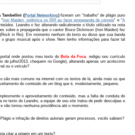
a Tambellini (
Portal Networking
)
fizeram um "trabalho" de plágio puro
 "
Iron Maiden: polêmica no RIR ao fazer propaganda de cerveja
" e "
A
teúdos. Leandro o fez alterando radicalmente o título utilizado na nota
ões sobre a propaganda que o cantor Bruce Dickinson (Iron Maiden) fez
 (Rock in Rio). Em momento nenhum do texto eu disse que sua banda
 e o grupo musical após o show. Nem tenho informações para fazer tal
o portal onde postou meu texto do
Bola da Foca
, redigiu seu currículo
 mês de julho/2013, chequem no Google), alterando apenas um acréscimo
nal ou o veículo?
gio são mais comuns na internet com os textos de lá, ainda mais os que
proveitamento do conteúdo de um blog que é, modestamente, pequeno.
implesmente o aproveitamento do conteúdo, mas a falta de conduta do
 no texto do Leandro, a equipe de seu site tratou de pedir desculpas e
em e não tomou nenhuma providência até o momento.
 Plágio e infração de direitos autorais geram processos, vocês sabiam?
sta citar a origem em um texto?