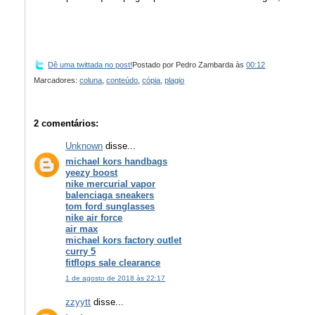
Dê uma twittada no post!
Postado por
Pedro Zambarda
às
00:12
Marcadores:
coluna
,
conteúdo
,
cópia
,
plagio
2 comentários:
Unknown
disse...
michael kors handbags
yeezy boost
nike mercurial vapor
balenciaga sneakers
tom ford sunglasses
nike air force
air max
michael kors factory outlet
curry 5
fitflops sale clearance
1 de agosto de 2018 às 22:17
zzyytt
disse...