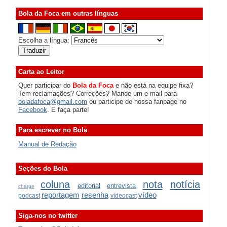
Bola da Foca em outras línguas
Escolha a língua:
Carta ao Leitor
Quer participar do
Bola da Foca
e não está na equipe fixa?
Tem reclamações? Correções? Mande um e-mail para
boladafoca@gmail.com
ou participe de nossa fanpage no
Facebook
. E faça parte!
Para escrever no Bola
Manual de Redação
Seções do Bola
coluna
nota
notícia
editorial
entrevista
charge
reportagem
resenha
vídeo
podcast
videocast
Siga-nos no twitter