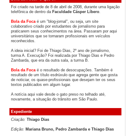
Foi criado na tarde de 8 de abril de 2008, durante uma ligação
telefônica de dentro da
Faculdade Cásper Líbero
.
Bola da Foca
é um "blog-jornal", ou seja, um site
colaborativo criado por estudantes de jornalismo para
praticarem seus conhecimentos na área. Passaram por aqui
universitários que se tornaram profissionais em veículos
reconhecidos.
A ideia inicial? Foi de Thiago Dias, 2º ano de jornalismo,
turma A. Execução? Foi realizada por Thiago Dias e Pedro
Zambarda, que era da outra sala, a turma B.
Bola da Foca
é o resultado de desocupações. Também é
resultado de um título esdrúxulo que agrega gente que gosta
de noticiar, os quase-profissionais que desejam ter os seus
textos publicados em algum lugar.
A notícia aqui vale desde o gato preso no telhado até,
novamente, a situação do trânsito em São Paulo.
Expediente
Criação:
Thiago Dias
Edição:
Mariana Bruno, Pedro Zambarda e Thiago Dias