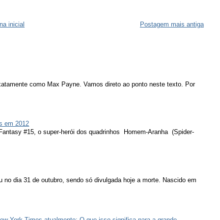
na inicial
Postagem mais antiga
atamente como Max Payne. Vamos direto ao ponto neste texto. Por
s em 2012
 Fantasy #15, o super-herói dos quadrinhos Homem-Aranha (Spider-
u no dia 31 de outubro, sendo só divulgada hoje a morte. Nascido em
ew York Times atualmente: O que isso significa para a grande