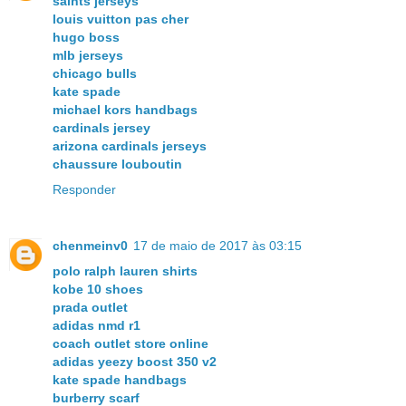
saints jerseys
louis vuitton pas cher
hugo boss
mlb jerseys
chicago bulls
kate spade
michael kors handbags
cardinals jersey
arizona cardinals jerseys
chaussure louboutin
Responder
chenmeinv0
17 de maio de 2017 às 03:15
polo ralph lauren shirts
kobe 10 shoes
prada outlet
adidas nmd r1
coach outlet store online
adidas yeezy boost 350 v2
kate spade handbags
burberry scarf