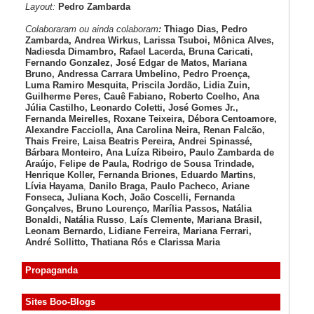
Layout:
Pedro Zambarda
Colaboraram ou ainda colaboram
:
Thiago Dias, Pedro
Zambarda, Andrea Wirkus, Larissa Tsuboi, Mônica Alves,
Nadiesda Dimambro, Rafael Lacerda, Bruna Caricati,
Fernando Gonzalez, José Edgar de Matos, Mariana
Bruno, Andressa Carrara Umbelino, Pedro Proença,
Luma Ramiro Mesquita, Priscila Jordão, Lidia Zuin,
Guilherme Peres, Cauê Fabiano, Roberto Coelho, Ana
Júlia Castilho, Leonardo Coletti, José Gomes Jr.,
Fernanda Meirelles, Roxane Teixeira, Débora Centoamore,
Alexandre Facciolla, Ana Carolina Neira, Renan Falcão,
Thais Freire, Laisa Beatris Pereira, Andrei Spinassé,
Bárbara Monteiro, Ana Luíza
Ribeiro, Paulo Zambarda de
Araújo
, Felipe de Paula, Rodrigo de Sousa Trindade,
Henrique Koller
,
Fernanda Briones, Eduardo Martins,
Lívia Hayama
,
Danilo Braga, Paulo Pacheco
, Ariane
Fonseca, Juliana Koch, João Coscelli
, Fernanda
Gonçalves, Bruno Lourenço
,
Marília Passos,
Natália
Bonaldi
, Natália Russo
,
Laís Clemente,
Mariana Brasil,
Leonam Bernardo,
Lidiane Ferreira,
Mariana Ferrari,
André Sollitto,
Thatiana Rós e Clarissa Maria
Propaganda
Sites Boo-Blogs