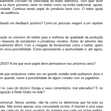
dualmente circulam na velocidade do boato eletrônico. Isso quer dizer
 se fazer presente, tanto no twitter como na mídia tradicional: apurar,
edade. Continua sendo papel do jornalista fazer isso. O twiter ajuda
 da audiência.
sultando em
feedback
positivo? Como as pessoas reagem a um repórter
ração no universo do twitter para a melhoria da qualidade da produção
 e resposta de estudantes e jornalistas novatos. Antes do advento das
ralmente difícil. Com a chegada de ferramentas como o twitter, quem
m essa possibilidade. Estou aproveitando a oportunidade e, até agora,
 2010? Acha que esse papel deve permanecer nos próximos anos?
 de que estávamos todos em um grande estádio onde podíamos dizer o
m quando, haver a possibilidade de algum contato com os jogadores.
l no caso do técnico Dunga e seus comentários mal educados? E no
eguição à Rede Globo na rede?
 universal. Nesse sentido, não há como se determinar que há este ou
neta. Não existe apenas uma comunidade on-line. A internet é uma sopa
s por cada um de seus usuários da maneira que cada um achar melhor.