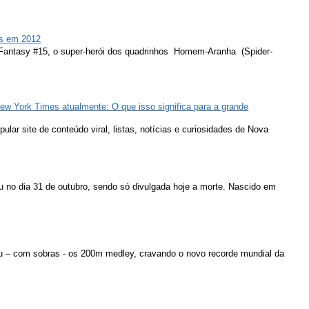
s em 2012
 Fantasy #15, o super-herói dos quadrinhos Homem-Aranha (Spider-
ew York Times atualmente: O que isso significa para a grande
lar site de conteúdo viral, listas, notícias e curiosidades de Nova
u no dia 31 de outubro, sendo só divulgada hoje a morte. Nascido em
u – com sobras - os 200m medley, cravando o novo recorde mundial da