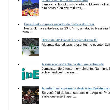
63 anos da bomba de Hiroshima
Larissa Tsuboi Ogusico visitou o Museu da Paz
oito horas e quinze minutos, ...
César Cielo: o maior nadador da história do Brasil
Nesta última sexta-feira, às 23h37min, a natação brasileira f
tornou...
Direto da 20ª Bienal: Fotojornalismo #5
Algumas das editoras presentes no evento: Edit
A sensação estranha de dar uma entrevista
Jornalista não é fonte, normalmente. Na minha 
sobre nerdices, passei ...
A performance polêmica de Aquiles Priester na
Se você é fã do baterista brasileiro Aquiles Pr
saiba que este é apen...