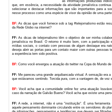
as informações produzidas indivi
que, em essência, a necessidade da atividade jornalística continua a
selecionar e destacar informações que são importantes para a soci
nesse processo como uma espécie de visor da opinião de uma parte
BF:
As dicas que você fornece sob a tag #telejornalismo estão re
da Rede Globo na internet?
FF:
As dicas de telejornalismo têm o objetivo de ser minha colabo
jornalística no Brasil. O retorno é muito bom, com a participação
mídias sociais, o contato com pessoas de algum destaque era natu
deseja abrir as portas para um contato maior com outras pessoas te
a experiência tem sido positiva.
BF:
Como você enxergou a atuação do twitter na Copa do Mundo de
FF:
Me pareceu uma grande arquibancada virtual. A sensação era a
que estávamos sentindo. Torcida pura, com a vantagem de, de vez e
BF:
Você acha que a comunidade online fez uma atuação louváve
caso da narração de Galvão Bueno? Você acha que existe uma pers
FF:
A rede, a internet, não é uma "instituição". É uma ferramenta
aquele pensamento dominante circulando entre os servidores do pla
de informações, pensamentos e tendências que devem ser filtrada