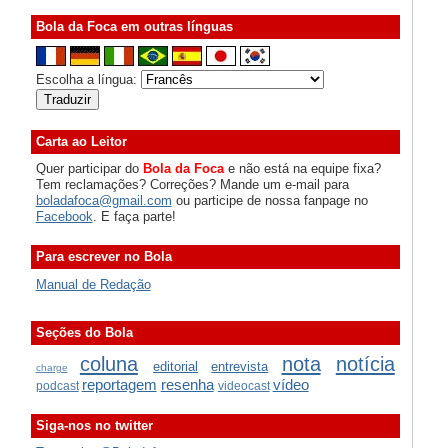
Bola da Foca em outras línguas
Escolha a língua:
Carta ao Leitor
Quer participar do
Bola da Foca
e não está na equipe fixa?
Tem reclamações? Correções? Mande um e-mail para
boladafoca@gmail.com
ou participe de nossa fanpage no
Facebook
. E faça parte!
Para escrever no Bola
Manual de Redação
Seções do Bola
coluna
nota
notícia
editorial
entrevista
charge
reportagem
resenha
vídeo
podcast
videocast
Siga-nos no twitter