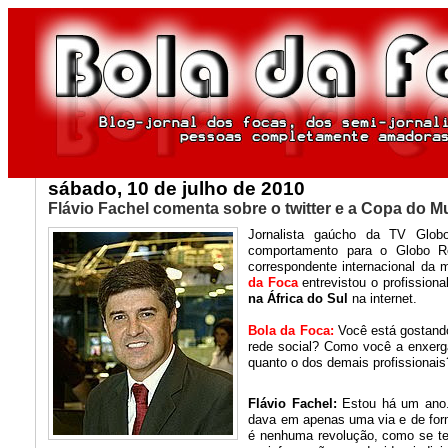
sábado, 10 de julho de 2010
Flávio Fachel comenta sobre o twitter e a Copa do 
Jornalista gaúcho da TV Glo
comportamento para o Globo Re
correspondente internacional da
da Foca
entrevistou o profission
na África do Sul
na internet.
Bola da Foca:
Você está gostando
rede social? Como você a enxerga?
quanto o dos demais profissionais
Flávio Fachel:
Estou há um ano. 
dava em apenas uma via e de forma
é nenhuma revolução, como se te