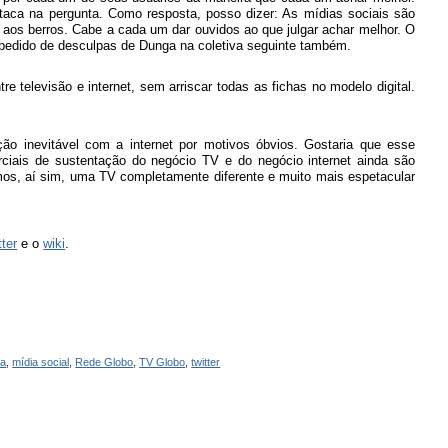
taca na pergunta. Como resposta, posso dizer: As mídias sociais são
aos berros. Cabe a cada um dar ouvidos ao que julgar achar melhor. O
 pedido de desculpas de Dunga na coletiva seguinte também.
e televisão e internet, sem arriscar todas as fichas no modelo digital.
ão inevitável com a internet por motivos óbvios. Gostaria que esse
ciais de sustentação do negócio TV e do negócio internet ainda são
mos, aí sim, uma TV completamente diferente e muito mais espetacular
tter
e o
wiki
.
ta
,
mídia social
,
Rede Globo
,
TV Globo
,
twitter