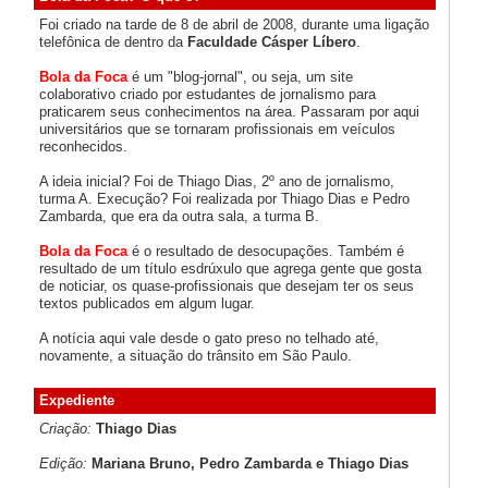
Foi criado na tarde de 8 de abril de 2008, durante uma ligação
telefônica de dentro da
Faculdade Cásper Líbero
.
Bola da Foca
é um "blog-jornal", ou seja, um site
colaborativo criado por estudantes de jornalismo para
praticarem seus conhecimentos na área. Passaram por aqui
universitários que se tornaram profissionais em veículos
reconhecidos.
A ideia inicial? Foi de Thiago Dias, 2º ano de jornalismo,
turma A. Execução? Foi realizada por Thiago Dias e Pedro
Zambarda, que era da outra sala, a turma B.
Bola da Foca
é o resultado de desocupações. Também é
resultado de um título esdrúxulo que agrega gente que gosta
de noticiar, os quase-profissionais que desejam ter os seus
textos publicados em algum lugar.
A notícia aqui vale desde o gato preso no telhado até,
novamente, a situação do trânsito em São Paulo.
Expediente
Criação:
Thiago Dias
Edição:
Mariana Bruno, Pedro Zambarda e Thiago Dias