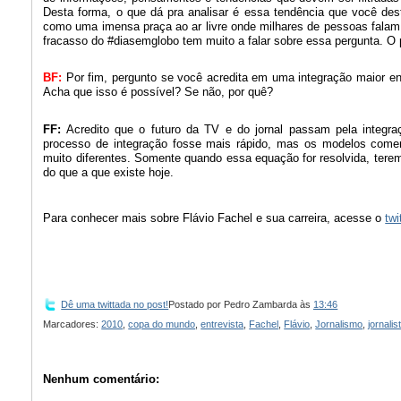
Desta forma, o que dá pra analisar é essa tendência que você des
como uma imensa praça ao ar livre onde milhares de pessoas falam 
fracasso do #diasemglobo tem muito a falar sobre essa pergunta. O
BF:
Por fim, pergunto se você acredita em uma integração maior entr
Acha que isso é possível? Se não, por quê?
FF:
Acredito que o futuro da TV e do jornal passam pela integraç
processo de integração fosse mais rápido, mas os modelos comer
muito diferentes. Somente quando essa equação for resolvida, tere
do que a que existe hoje.
Para conhecer mais sobre Flávio Fachel e sua carreira, acesse o
twi
Dê uma twittada no post!
Postado por
Pedro Zambarda
às
13:46
Marcadores:
2010
,
copa do mundo
,
entrevista
,
Fachel
,
Flávio
,
Jornalismo
,
jornalis
Nenhum comentário: