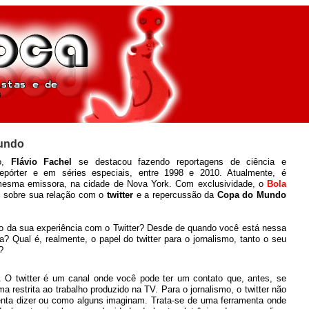
Mundo
bo,
Flávio Fachel
se destacou fazendo reportagens de ciência e
pórter e em séries especiais, entre 1998 e 2010. Atualmente, é
 mesma emissora, na cidade de Nova York. Com exclusividade, o
Bola
al sobre sua relação com o
twitter
e a repercussão da
Copa do Mundo
 da sua experiência com o Twitter? Desde de quando você está nessa
 Qual é, realmente, o papel do twitter para o jornalismo, tanto o seu
?
O twitter é um canal onde você pode ter um contato que, antes, se
 restrita ao trabalho produzido na TV. Para o jornalismo, o twitter não
nta dizer ou como alguns imaginam. Trata-se de uma ferramenta onde