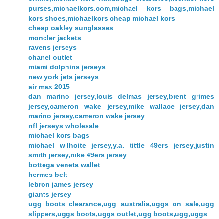
purses,michaelkors.com,michael kors bags,michael
kors shoes,michaelkors,cheap michael kors
cheap oakley sunglasses
moncler jackets
ravens jerseys
chanel outlet
miami dolphins jerseys
new york jets jerseys
air max 2015
dan marino jersey,louis delmas jersey,brent grimes
jersey,cameron wake jersey,mike wallace jersey,dan
marino jersey,cameron wake jersey
nfl jerseys wholesale
michael kors bags
michael wilhoite jersey,y.a. tittle 49ers jersey,justin
smith jersey,nike 49ers jersey
bottega veneta wallet
hermes belt
lebron james jersey
giants jersey
ugg boots clearance,ugg australia,uggs on sale,ugg
slippers,uggs boots,uggs outlet,ugg boots,ugg,uggs