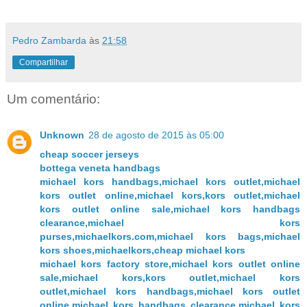
Pedro Zambarda
às
21:58
Compartilhar
Um comentário:
Unknown
28 de agosto de 2015 às 05:00
cheap soccer jerseys
bottega veneta handbags
michael kors handbags,michael kors outlet,michael
kors outlet online,michael kors,kors outlet,michael
kors outlet online sale,michael kors handbags
clearance,michael kors
purses,michaelkors.com,michael kors bags,michael
kors shoes,michaelkors,cheap michael kors
michael kors factory store,michael kors outlet online
sale,michael kors,kors outlet,michael kors
outlet,michael kors handbags,michael kors outlet
online,michael kors handbags clearance,michael kors