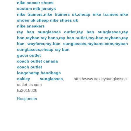
nike soccer shoes
custom mlb jerseys
nike trainers,nike trainers uk,cheap nike trainers,nike
shoes uk,cheap nike shoes uk
nike sneakers
ray ban sunglasses outlet,ray ban sunglasses,ray
ban,rayban,ray bans,ray ban outlet,ray-ban,raybans,ray
ban wayfarer,ray-ban sunglasses,raybans.com,rayban
sunglasses,cheap ray ban
gucci outlet
coach outlet canada
coach outlet
longchamp handbags
oakley sunglasses
, http://www.oakleysunglasses-
outlet.us.com
liu2015828
Responder