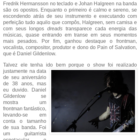
Fredrik Hermansson no teclado e Johan Halgreen na banda
são os opostos. Enquanto o primeiro é calmo e sereno, se
escondendo atrás de seu instrumento e executando com
perfeição tudo aquilo que compôs, Halgreen, sem camisa e
com seus longos
dreads
transparece cada energia das
músicas, quase entrando em transe em seus momentos
mais pesados. Por fim, ganhou destaque o frontman,
vocalista, compositor, produtor e dono do Pain of Salvation,
que é Daniel Gildenlow.
Talvez ele tenha ido bem porque o show foi
realizado
justamente na data
de seu aniversário
de 38 anos, mas
eu duvido. Daniel
Gildenlow se
mostra um
frontman fantástico,
levando-se em
conta o tamanho
de sua banda. Foi
um guitarrista
espetacular e