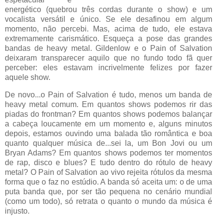
energético (quebrou três cordas durante o show) e um
vocalista versátil e único. Se ele desafinou em algum
momento, não percebi. Mas, acima de tudo, ele estava
extremamente carismático. Esqueça a pose das grandes
bandas de heavy metal. Gildenlow e o Pain of Salvation
deixaram transparecer aquilo que no fundo todo fã quer
perceber: eles estavam incrivelmente felizes por fazer
aquele show.
De novo...o Pain of Salvation é tudo, menos um banda de
heavy metal comum. Em quantos shows podemos rir das
piadas do frontman? Em quantos shows podemos balançar
a cabeça loucamente em um momento e, alguns minutos
depois, estamos ouvindo uma balada tão romântica e boa
quanto qualquer música de...sei la, um Bon Jovi ou um
Bryan Adams? Em quantos shows podemos ter momentos
de rap, disco e blues? E tudo dentro do rótulo de heavy
metal? O Pain of Salvation ao vivo rejeita rótulos da mesma
forma que o faz no estúdio. A banda só aceita um: o de uma
puta banda que, por ser tão pequena no cenário mundial
(como um todo), só retrata o quanto o mundo da música é
injusto.