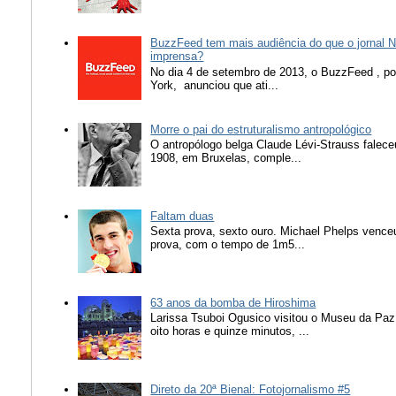
BuzzFeed tem mais audiência do que o jornal N
imprensa?
No dia 4 de setembro de 2013, o BuzzFeed , popu
York, anunciou que ati...
Morre o pai do estruturalismo antropológico
O antropólogo belga Claude Lévi-Strauss falece
1908, em Bruxelas, comple...
Faltam duas
Sexta prova, sexto ouro. Michael Phelps vence
prova, com o tempo de 1m5...
63 anos da bomba de Hiroshima
Larissa Tsuboi Ogusico visitou o Museu da Paz
oito horas e quinze minutos, ...
Direto da 20ª Bienal: Fotojornalismo #5