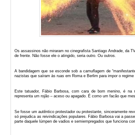
Os assassinos não miraram no cinegrafista Santiago Andrade, da T
de frente. Não fosse ele o atingido, seria outro. Ou outros.
A bandidagem que se esconde sob a camuflagem de “manifestante” f
nazistas que saíram às ruas em Roma e Berlim para impor o regime 
Este tatuador, Fábio Barbosa, com cara de bom menino, é na r
representa um rojão – aceso ou apagado. É como um facão que mesm
Se fosse um autêntico protestador ou protestante, sinceramente re
só prejudica as reivindicações populares. Fábio Barbosa vai a passe
parte daquele lúmpen de vadios e semiempregados que funciona co