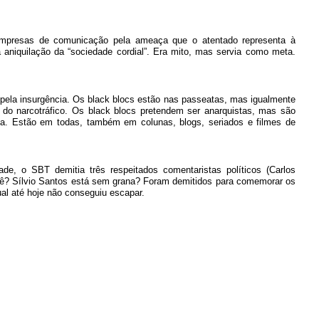
s empresas de comunicação pela ameaça que o atentado representa à
 aniquilação da “sociedade cordial”. Era mito, mas servia como meta.
a pela insurgência. Os black blocs estão nas passeatas, mas igualmente
s do narcotráfico. Os black blocs pretendem ser anarquistas, mas são
ista. Estão em todas, também em colunas, blogs, seriados e filmes de
e, o SBT demitia três respeitados comentaristas políticos (Carlos
ê? Sílvio Santos está sem grana? Foram demitidos para comemorar os
qual até hoje não conseguiu escapar.