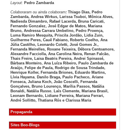
Layout:
Pedro Zambarda
Colaboraram ou ainda colaboram
:
Thiago Dias, Pedro
Zambarda, Andrea Wirkus, Larissa Tsuboi, Mônica Alves,
Nadiesda Dimambro, Rafael Lacerda, Bruna Caricati,
Fernando Gonzalez, José Edgar de Matos, Mariana
Bruno, Andressa Carrara Umbelino, Pedro Proença,
Luma Ramiro Mesquita, Priscila Jordão, Lidia Zuin,
Guilherme Peres, Cauê Fabiano, Roberto Coelho, Ana
Júlia Castilho, Leonardo Coletti, José Gomes Jr.,
Fernanda Meirelles, Roxane Teixeira, Débora Centoamore,
Alexandre Facciolla, Ana Carolina Neira, Renan Falcão,
Thais Freire, Laisa Beatris Pereira, Andrei Spinassé,
Bárbara Monteiro, Ana Luíza
Ribeiro, Paulo Zambarda de
Araújo
, Felipe de Paula, Rodrigo de Sousa Trindade,
Henrique Koller
,
Fernanda Briones, Eduardo Martins,
Lívia Hayama
,
Danilo Braga, Paulo Pacheco
, Ariane
Fonseca, Juliana Koch, João Coscelli
, Fernanda
Gonçalves, Bruno Lourenço
,
Marília Passos,
Natália
Bonaldi
, Natália Russo
,
Laís Clemente,
Mariana Brasil,
Leonam Bernardo,
Lidiane Ferreira,
Mariana Ferrari,
André Sollitto,
Thatiana Rós e Clarissa Maria
Propaganda
Sites Boo-Blogs