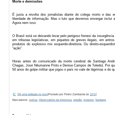
Morte e demissões
É justa a revolta dos jornalistas diante do colega morto e da
liberdade de informação. Mas o luto que devemos envergar inclui a
Agora nem isso.
O Brasil está se deixando levar pelo perigoso frenesi da insurgênci
em tribunas legislativas, em piquetes de greves ilegais, em antro
produtos do explosivo mix esquerdo-direitista. Ou direito-esquerd
“ação”.
Horas antes do comunicado da morte cerebral de Santiago Andrad
Chagas, José Nêumanne Pinto e Denise Campos de Toledo). Por qu
50 anos do golpe militar que jogou o país no vale de lágrimas e do 
Dê uma twittada no post!
Postado por
Pedro Zambarda
às
10:57
Marcadores:
notícia
,
Observatório da Imprensa
,
opinião
,
protesto
,
Santiago