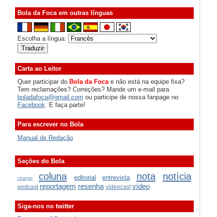
Bola da Foca em outras línguas
Escolha a língua:
Carta ao Leitor
Quer participar do
Bola da Foca
e não está na equipe fixa?
Tem reclamações? Correções? Mande um e-mail para
boladafoca@gmail.com
ou participe de nossa fanpage no
Facebook
. E faça parte!
Para escrever no Bola
Manual de Redação
Seções do Bola
coluna
nota
notícia
editorial
entrevista
charge
reportagem
resenha
vídeo
podcast
videocast
Siga-nos no twitter