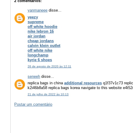
2 comentários:
yanmaneee
disse...
yeezy
supreme
off white hoodie
nike lebron 16
air jordan
cheap jordans
calvin klein outlet
off white nike
longchamp
kyrie 6 shoes
26 de agosto de 2020 às 12:11
seneeh
disse...
replica bags in china
additional resources
q1f37v1c73 replic
k2i46b8a58 replica bags korea navigate to this website e4t
21 de julho de 2022 às 10:13
Postar um comentário