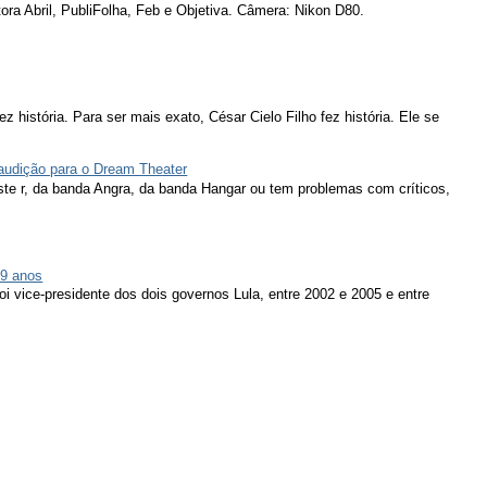
ora Abril, PubliFolha, Feb e Objetiva. Câmera: Nikon D80.
ez história. Para ser mais exato, César Cielo Filho fez história. Ele se
 audição para o Dream Theater
ieste r, da banda Angra, da banda Hangar ou tem problemas com críticos,
79 anos
oi vice-presidente dos dois governos Lula, entre 2002 e 2005 e entre