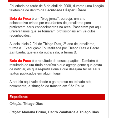
Foi criado na tarde de 8 de abril de 2008, durante uma ligação
telefônica de dentro da
Faculdade Cásper Líbero
.
Bola da Foca
é um "blog-jornal", ou seja, um site
colaborativo criado por estudantes de jornalismo para
praticarem seus conhecimentos na área. Passaram por aqui
universitários que se tornaram profissionais em veículos
reconhecidos.
A ideia inicial? Foi de Thiago Dias, 2º ano de jornalismo,
turma A. Execução? Foi realizada por Thiago Dias e Pedro
Zambarda, que era da outra sala, a turma B.
Bola da Foca
é o resultado de desocupações. Também é
resultado de um título esdrúxulo que agrega gente que gosta
de noticiar, os quase-profissionais que desejam ter os seus
textos publicados em algum lugar.
A notícia aqui vale desde o gato preso no telhado até,
novamente, a situação do trânsito em São Paulo.
Expediente
Criação:
Thiago Dias
Edição:
Mariana Bruno, Pedro Zambarda e Thiago Dias