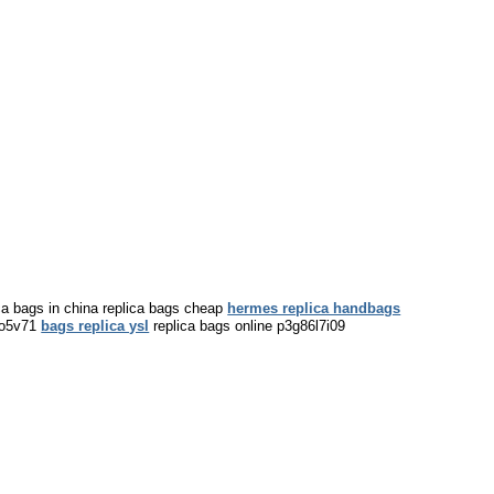
a bags in china replica bags cheap
hermes replica handbags
52o5v71
bags replica ysl
replica bags online p3g86l7i09