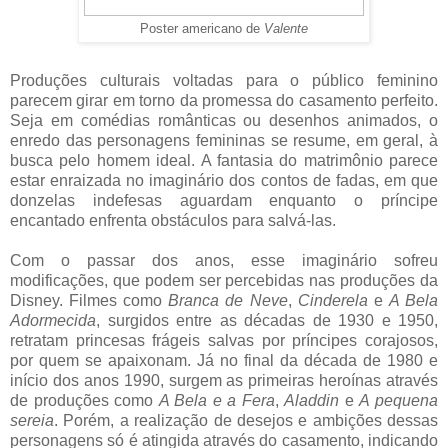
Poster americano de
Valente
Produções culturais voltadas para o público feminino
parecem girar em torno da promessa do casamento perfeito.
Seja em comédias românticas ou desenhos animados, o
enredo das personagens femininas se resume, em geral, à
busca pelo homem ideal. A fantasia do matrimônio parece
estar enraizada no imaginário dos contos de fadas, em que
donzelas indefesas aguardam enquanto o príncipe
encantado enfrenta obstáculos para salvá-las.
Com o passar dos anos, esse imaginário sofreu
modificações, que podem ser percebidas nas produções da
Disney. Filmes como
Branca de Neve
,
Cinderela
e
A Bela
Adormecida
, surgidos entre as décadas de 1930 e 1950,
retratam princesas frágeis salvas por príncipes corajosos,
por quem se apaixonam. Já no final da década de 1980 e
início dos anos 1990, surgem as primeiras heroínas através
de produções como
A Bela e a Fera
,
Aladdin
e
A pequena
sereia
. Porém, a realização de desejos e ambições dessas
personagens só é atingida através do casamento, indicando