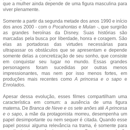
que a mulher ainda depende de uma figura masculina para
viver plenamente.
Somente a partir da segunda metade dos anos 1990 e início
dos anos 2000 - com o
Pocahontas
e
Mulan
-, que surgirão
as grandes heroínas da Disney. Suas histórias são
marcadas pela busca por liberdade, honra e coragem. São
elas as portadoras das virtudes necessárias para
ultrapassar os obstáculos que se apresentam e depende
somente delas a concretização de seu sonho, que consiste
em conquistar seu lugar no mundo. Essas grandes
personagens foram sucedidas por outras menos
impressionantes, mas nem por isso menos fortes, em
produções mais recentes como
A princesa e o sapo
e
Enrolados
.
Apesar dessa evolução, esses filmes compartilham uma
característica em comum: a ausência de uma figura
materna. De
Branca de Neve e os sete anões
até
A princesa
e o sapo
, a mãe da protagonista morreu, desempenha um
papel desimportante ou nem sequer é citada. Quando esse
papel possui alguma relevância na trama, é somente para