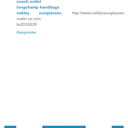
coach outlet
longchamp handbags
oakley sunglasses
, http://www.oakleysunglasses-
outlet.us.com
liu2015828
Responder