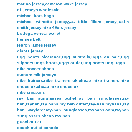
marino jersey,cameron wake jersey
nfl jerseys wholesale
michael kors bags
michael wilhoite jersey,y.a. tittle 49ers jersey,justin
smith jersey,nike 49ers jersey
bottega veneta wallet
hermes belt
lebron james jersey
giants jersey
ugg boots clearance,ugg australia,uggs on sale,ugg
slippers,uggs boots,uggs outlet,ugg boots,ugg,uggs
nike soccer shoes
custom mlb jerseys
nike trainers,nike trainers uk,cheap nike trainers,nike
shoes uk,cheap nike shoes uk
nike sneakers
ray ban sunglasses outlet,ray ban sunglasses,ray
ban,rayban,ray bans,ray ban outlet,ray-ban,raybans,ray
ban wayfarer,ray-ban sunglasses,raybans.com,rayban
sunglasses,cheap ray ban
gucci outlet
coach outlet canada