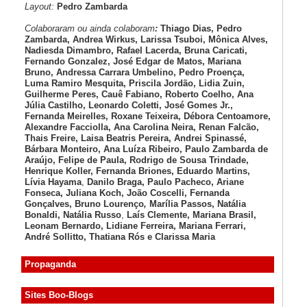
Layout:
Pedro Zambarda
Colaboraram ou ainda colaboram
:
Thiago Dias, Pedro
Zambarda, Andrea Wirkus, Larissa Tsuboi, Mônica Alves,
Nadiesda Dimambro, Rafael Lacerda, Bruna Caricati,
Fernando Gonzalez, José Edgar de Matos, Mariana
Bruno, Andressa Carrara Umbelino, Pedro Proença,
Luma Ramiro Mesquita, Priscila Jordão, Lidia Zuin,
Guilherme Peres, Cauê Fabiano, Roberto Coelho, Ana
Júlia Castilho, Leonardo Coletti, José Gomes Jr.,
Fernanda Meirelles, Roxane Teixeira, Débora Centoamore,
Alexandre Facciolla, Ana Carolina Neira, Renan Falcão,
Thais Freire, Laisa Beatris Pereira, Andrei Spinassé,
Bárbara Monteiro, Ana Luíza
Ribeiro, Paulo Zambarda de
Araújo
, Felipe de Paula, Rodrigo de Sousa Trindade,
Henrique Koller
,
Fernanda Briones, Eduardo Martins,
Lívia Hayama
,
Danilo Braga, Paulo Pacheco
, Ariane
Fonseca, Juliana Koch, João Coscelli
, Fernanda
Gonçalves, Bruno Lourenço
,
Marília Passos,
Natália
Bonaldi
, Natália Russo
,
Laís Clemente,
Mariana Brasil,
Leonam Bernardo,
Lidiane Ferreira,
Mariana Ferrari,
André Sollitto,
Thatiana Rós e Clarissa Maria
Propaganda
Sites Boo-Blogs