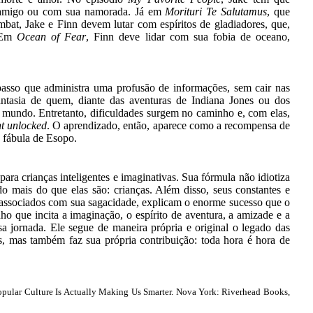
r amigo ou com sua namorada. Já em
Morituri Te Salutamus
, que
at, Jake e Finn devem lutar com espíritos de gladiadores, que,
. Em
Ocean of Fear
, Finn deve lidar com sua fobia de oceano,
passo que administra uma profusão de informações, sem cair nas
ntasia de quem, diante das aventuras de Indiana Jones ou dos
o mundo. Entretanto, dificuldades surgem no caminho e, com elas,
t unlocked
. O aprendizado, então, aparece como a recompensa de
a fábula de Esopo.
para crianças inteligentes e imaginativas. Sua fórmula não idiotiza
do mais do que elas são: crianças. Além disso, seus constantes e
s, associados com sua sagacidade, explicam o enorme sucesso que o
o que incita a imaginação, o espírito de aventura, a amizade e a
sa jornada. Ele segue de maneira própria e original o legado das
s, mas também faz sua própria contribuição: toda hora é hora de
opular Culture Is Actually Making Us Smarter. Nova York: Riverhead Books,