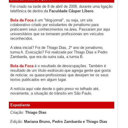
Foi criado na tarde de 8 de abril de 2008, durante uma ligação
telefônica de dentro da
Faculdade Cásper Líbero
.
Bola da Foca
é um "blog-jornal", ou seja, um site
colaborativo criado por estudantes de jornalismo para
praticarem seus conhecimentos na área. Passaram por aqui
universitários que se tornaram profissionais em veículos
reconhecidos.
A ideia inicial? Foi de Thiago Dias, 2º ano de jornalismo,
turma A. Execução? Foi realizada por Thiago Dias e Pedro
Zambarda, que era da outra sala, a turma B.
Bola da Foca
é o resultado de desocupações. Também é
resultado de um título esdrúxulo que agrega gente que gosta
de noticiar, os quase-profissionais que desejam ter os seus
textos publicados em algum lugar.
A notícia aqui vale desde o gato preso no telhado até,
novamente, a situação do trânsito em São Paulo.
Expediente
Criação:
Thiago Dias
Edição:
Mariana Bruno, Pedro Zambarda e Thiago Dias