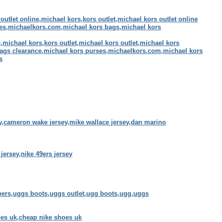
utlet online,michael kors,kors outlet,michael kors outlet online
ses,michaelkors.com,michael kors bags,michael kors
e,michael kors,kors outlet,michael kors outlet,michael kors
bags clearance,michael kors purses,michaelkors.com,michael kors
s
ey,cameron wake jersey,mike wallace jersey,dan marino
h jersey,nike 49ers jersey
ppers,uggs boots,uggs outlet,ugg boots,ugg,uggs
hoes uk,cheap nike shoes uk