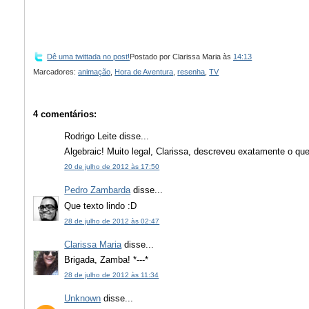
Dê uma twittada no post!
Postado por
Clarissa Maria
às
14:13
Marcadores:
animação
,
Hora de Aventura
,
resenha
,
TV
4 comentários:
Rodrigo Leite disse...
Algebraic! Muito legal, Clarissa, descreveu exatamente o qu
20 de julho de 2012 às 17:50
Pedro Zambarda
disse...
Que texto lindo :D
28 de julho de 2012 às 02:47
Clarissa Maria
disse...
Brigada, Zamba! *---*
28 de julho de 2012 às 11:34
Unknown
disse...