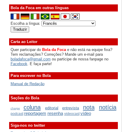
Bola da Foca em outras línguas
Escolha a língua:
Carta ao Leitor
Quer participar do
Bola da Foca
e não está na equipe fixa?
Tem reclamações? Correções? Mande um e-mail para
boladafoca@gmail.com
ou participe de nossa fanpage no
Facebook
. E faça parte!
Para escrever no Bola
Manual de Redação
Seções do Bola
coluna
nota
notícia
editorial
entrevista
charge
reportagem
resenha
vídeo
podcast
videocast
Siga-nos no twitter