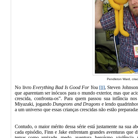
Pendleton Ward, cria
No livro
Everything Bad Is Good For You
[1]
, Steven Johnson
que aparentam ser inócuos para o mundo exterior, mas que aci
crescida, confronta-os”. Para quem passou sua infância no
Miyazaki, jogando
Dungeons and Dragons
e lendo quadrinhos
a um universo que essas crianças crescidas não estão preparada
Contudo, o maior mérito dessa série está justamente na sua a
cada episódio, Finn e Jake enfrentam grandes aventuras que d
temas como amizade, medo, aventura, heroísmo, violência,