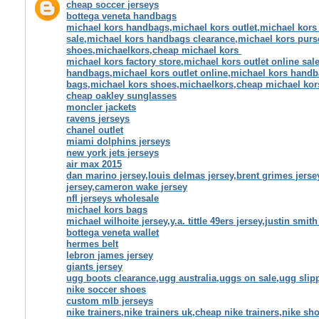
cheap soccer jerseys
bottega veneta handbags
michael kors handbags,michael kors outlet,michael kors o
sale,michael kors handbags clearance,michael kors pur
shoes,michaelkors,cheap michael kors
michael kors factory store,michael kors outlet online sal
handbags,michael kors outlet online,michael kors hand
bags,michael kors shoes,michaelkors,cheap michael kor
cheap oakley sunglasses
moncler jackets
ravens jerseys
chanel outlet
miami dolphins jerseys
new york jets jerseys
air max 2015
dan marino jersey,louis delmas jersey,brent grimes jers
jersey,cameron wake jersey
nfl jerseys wholesale
michael kors bags
michael wilhoite jersey,y.a. tittle 49ers jersey,justin smit
bottega veneta wallet
hermes belt
lebron james jersey
giants jersey
ugg boots clearance,ugg australia,uggs on sale,ugg sli
nike soccer shoes
custom mlb jerseys
nike trainers,nike trainers uk,cheap nike trainers,nike s