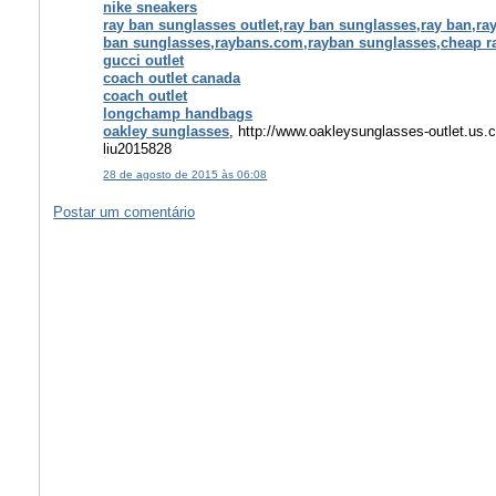
nike sneakers
ray ban sunglasses outlet,ray ban sunglasses,ray ban,ray
ban sunglasses,raybans.com,rayban sunglasses,cheap r
gucci outlet
coach outlet canada
coach outlet
longchamp handbags
oakley sunglasses
, http://www.oakleysunglasses-outlet.us
liu2015828
28 de agosto de 2015 às 06:08
Postar um comentário