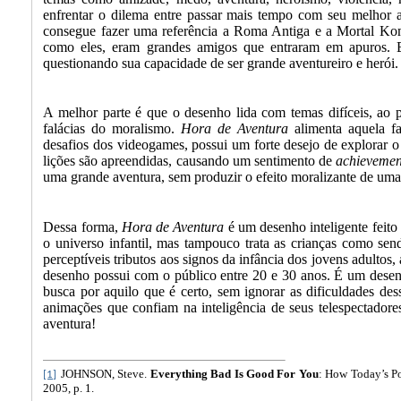
enfrentar o dilema entre passar mais tempo com seu melho
consegue fazer uma referência a Roma Antiga e a Mortal Komb
como eles, eram grandes amigos que entraram em apuros
questionando sua capacidade de ser grande aventureiro e herói.
A melhor parte é que o desenho lida com temas difíceis, ao 
falácias do moralismo.
Hora de Aventura
alimenta aquela fa
desafios dos videogames, possui um forte desejo de explorar 
lições são apreendidas, causando um sentimento de
achievemen
uma grande aventura, sem produzir o efeito moralizante de um
Dessa forma,
Hora de Aventura
é um desenho inteligente feito 
o universo infantil, mas tampouco trata as crianças como sen
perceptíveis tributos aos signos da infância dos jovens adulto
desenho possui com o público entre 20 e 30 anos. É um desenh
busca por aquilo que é certo, sem ignorar as dificuldades des
animações que confiam na inteligência de seus telespectadore
aventura!
JOHNSON, Steve.
Everything Bad Is Good For You
: How Today’s P
[1]
2005, p. 1.