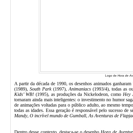
Logo de
Hora de Av
A partir da década de 1990, os desenhos animados ganharam
(1989),
South Park
(1997),
Animaniacs
(1993/4), todas as o
Kids’ WB!
(1995), as produções da Nickelodeon, como
Hey 
tornaram ainda mais inteligentes: o investimento no humor saga
de animações voltadas para o público adulto, ao mesmo tempo
todas as idades. Essa geração é responsável pelo sucesso de 
Mandy
,
O incrível mundo de Gumball
,
As Aventuras de Flapj
Dentro desse contexto, destaca-se o desenho
Hora de Aventur