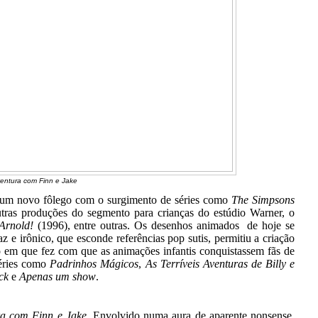
entura com Finn e Jake
 um novo fôlego com o surgimento de séries como
The Simpsons
utras produções do segmento para crianças do estúdio Warner, o
Arnold!
(1996), entre outras. Os desenhos animados de hoje se
z e irônico, que esconde referências pop sutis, permitiu a criação
 em que fez com que as animações infantis conquistassem fãs de
séries como
Padrinhos Mágicos
,
As Terríveis Aventuras de Billy e
ack
e
Apenas um show
.
a com Finn e Jake
. Envolvido numa aura de aparente nonsense,