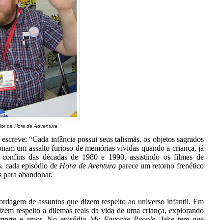
dor de
Hora de Adventura
 escreve: “Cada infância possui seus talismãs, os objetos sagrados
onam um assalto furioso de memórias vívidas quando a criança, já
s confins das décadas de 1980 e 1990, assistindo os filmes de
, cada episódio de
Hora de Aventura
parece um retorno frenético
s para abandonar.
bordagem de assuntos que dizem respeito ao universo infantil. Em
izem respeito a dilemas reais da vida de uma criança, explorando
 morte e amor. No episódio
My Favorite People
, Jake tem que