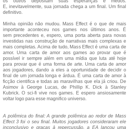
os outros depositam suas esperanças e medos.
E, inevitavelmente, sua jornada chega a um final. Um final
definitivo.
Minha opinião não mudou. Mass Effect é o que de mais
importante aconteceu nos games nos últimos anos. É
sem precedentes e, espero, uma porta aberta para novas
investidas nas construção de narrativas mais complexas e
mais completas. Acima de tudo, Mass Effect é uma carta de
amor. Uma carta de amor aos games ao provar que é
possível ir sempre além em uma mídia que luta até hoje
para provar que é uma forma de arte. Uma carta de amor
aos jogadores, dando a eles a oportunidade de decidir o
final de um jornada longa e árdua. É uma carta de amor à
ficção cientifica e todas as maravilhas que ela já criou. De
Asimov à George Lucas, de Phillip K. Dick à Stanley
Kubrick. O sci-fi vive nos games. E espero ansiosamente
voltar logo para esse magnifico universo.
A polêmica do final: A grande polêmica ao redor de Mass
Effect 3 foi o seu final. Muitos jogadores consideraram ele
inconclusivo e graças à repercussão, a EA lançou uma