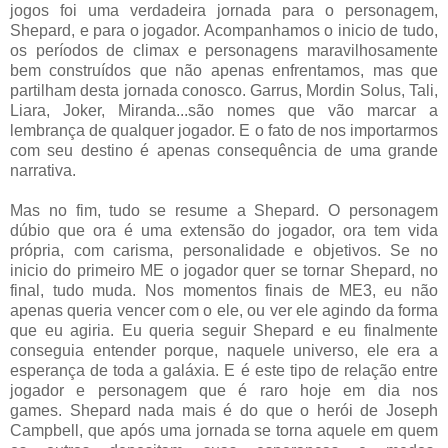
jogos foi uma verdadeira jornada para o personagem,
Shepard, e para o jogador. Acompanhamos o inicio de tudo,
os períodos de climax e personagens maravilhosamente
bem construídos que não apenas enfrentamos, mas que
partilham desta jornada conosco. Garrus, Mordin Solus, Tali,
Liara, Joker, Miranda...são nomes que vão marcar a
lembrança de qualquer jogador. E o fato de nos importarmos
com seu destino é apenas consequência de uma grande
narrativa.
Mas no fim, tudo se resume a Shepard. O personagem
dúbio que ora é uma extensão do jogador, ora tem vida
própria, com carisma, personalidade e objetivos. Se no
inicio do primeiro ME o jogador quer se tornar Shepard, no
final, tudo muda. Nos momentos finais de ME3, eu não
apenas queria vencer com o ele, ou ver ele agindo da forma
que eu agiria. Eu queria seguir Shepard e eu finalmente
conseguia entender porque, naquele universo, ele era a
esperança de toda a galáxia. E é este tipo de relação entre
jogador e personagem que é raro hoje em dia nos
games.
Shepard nada mais é do que o herói de Joseph
Campbell, que após uma jornada se torna aquele em quem