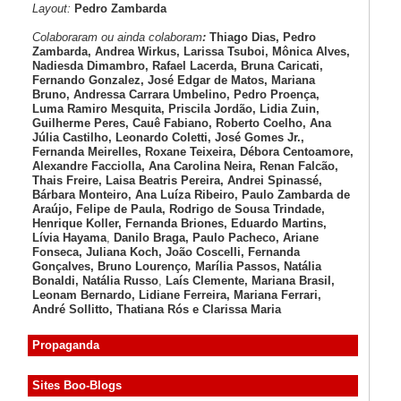
Layout:
Pedro Zambarda
Colaboraram ou ainda colaboram
:
Thiago Dias, Pedro
Zambarda, Andrea Wirkus, Larissa Tsuboi, Mônica Alves,
Nadiesda Dimambro, Rafael Lacerda, Bruna Caricati,
Fernando Gonzalez, José Edgar de Matos, Mariana
Bruno, Andressa Carrara Umbelino, Pedro Proença,
Luma Ramiro Mesquita, Priscila Jordão, Lidia Zuin,
Guilherme Peres, Cauê Fabiano, Roberto Coelho, Ana
Júlia Castilho, Leonardo Coletti, José Gomes Jr.,
Fernanda Meirelles, Roxane Teixeira, Débora Centoamore,
Alexandre Facciolla, Ana Carolina Neira, Renan Falcão,
Thais Freire, Laisa Beatris Pereira, Andrei Spinassé,
Bárbara Monteiro, Ana Luíza
Ribeiro, Paulo Zambarda de
Araújo
, Felipe de Paula, Rodrigo de Sousa Trindade,
Henrique Koller
,
Fernanda Briones, Eduardo Martins,
Lívia Hayama
,
Danilo Braga, Paulo Pacheco
, Ariane
Fonseca, Juliana Koch, João Coscelli
, Fernanda
Gonçalves, Bruno Lourenço
,
Marília Passos,
Natália
Bonaldi
, Natália Russo
,
Laís Clemente,
Mariana Brasil,
Leonam Bernardo,
Lidiane Ferreira,
Mariana Ferrari,
André Sollitto,
Thatiana Rós e Clarissa Maria
Propaganda
Sites Boo-Blogs