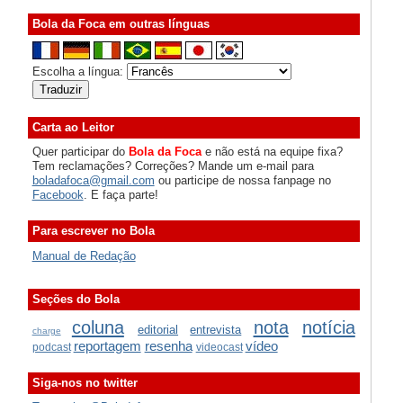
Bola da Foca em outras línguas
Escolha a língua:
Carta ao Leitor
Quer participar do
Bola da Foca
e não está na equipe fixa?
Tem reclamações? Correções? Mande um e-mail para
boladafoca@gmail.com
ou participe de nossa fanpage no
Facebook
. E faça parte!
Para escrever no Bola
Manual de Redação
Seções do Bola
coluna
nota
notícia
editorial
entrevista
charge
reportagem
resenha
vídeo
podcast
videocast
Siga-nos no twitter