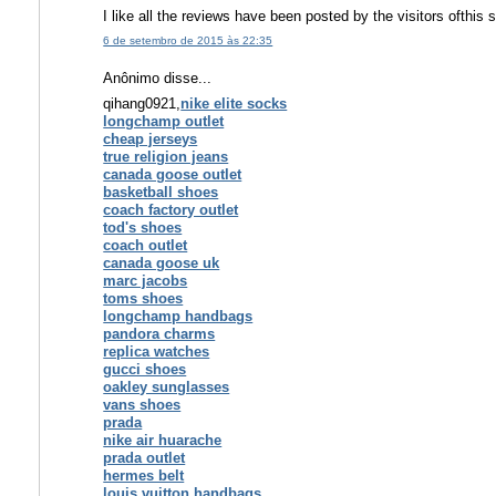
I like all the reviews have been posted by the visitors ofthis
6 de setembro de 2015 às 22:35
Anônimo disse...
qihang0921,
nike elite socks
longchamp outlet
cheap jerseys
true religion jeans
canada goose outlet
basketball shoes
coach factory outlet
tod's shoes
coach outlet
canada goose uk
marc jacobs
toms shoes
longchamp handbags
pandora charms
replica watches
gucci shoes
oakley sunglasses
vans shoes
prada
nike air huarache
prada outlet
hermes belt
louis vuitton handbags