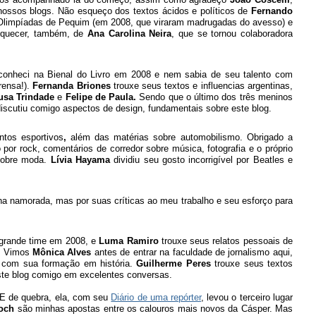
nossos blogs. Não esqueço dos textos ácidos e políticos de
Fernando
 Olimpíadas de Pequim (em 2008, que viraram madrugadas do avesso) e
squecer, também, de
Ana Carolina Neira
, que se tornou colaboradora
conheci na Bienal do Livro em 2008 e nem sabia de seu talento com
rensa!).
Fernanda Briones
trouxe seus textos e influencias argentinas,
ousa Trindade
e
Felipe de Paula.
Sendo que o último dos três meninos
iscutiu comigo aspectos de design, fundamentais sobre este blog.
tos esportivos
,
além das matérias sobre automobilismo. Obrigado a
 por rock, comentários de corredor sobre música, fotografia e o próprio
sobre moda.
Lívia Hayama
dividiu seu gosto incorrigível por Beatles e
ha namorada, mas por suas críticas ao meu trabalho e seu esforço para
rande time em 2008, e
Luma Ramiro
trouxe seus relatos pessoais de
A. Vimos
Mônica Alves
antes de entrar na faculdade de jornalismo aqui,
s com sua formação em história.
Guilherme Peres
trouxe seus textos
este blog comigo em excelentes conversas.
 E de quebra, ela, com seu
Diário de uma repórter
, levou o terceiro lugar
Koch
são minhas apostas entre os calouros mais novos da Cásper. Mas