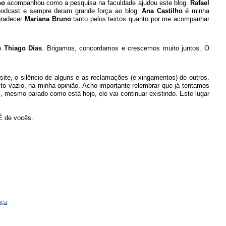
no
acompanhou como a pesquisa na faculdade ajudou este blog.
Rafael
odcast e sempre deram grande força ao blog.
Ana Castilho
é
minha
gradecer
Mariana Bruno
tanto pelos textos quanto por me acompanhar
o
Thiago Dias
. Brigamos, concordamos e crescemos muito juntos. O
ite, o silêncio de alguns e as reclamações (e xingamentos) de outros.
to vazio, na minha opinião. Acho importante relembrar que já tentamos
m, mesmo parado como está hoje, ele vai continuar existindo. Este lugar
É de vocês.
nça