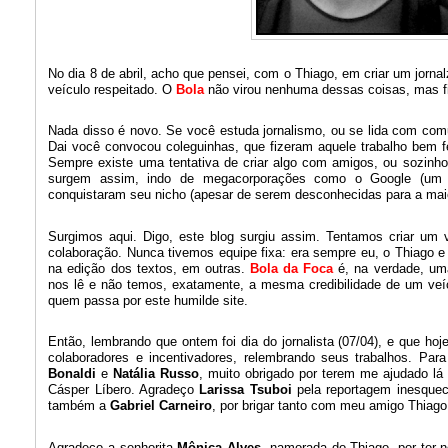
No dia 8 de abril, acho que pensei, com o Thiago, em criar um jorna
veículo respeitado. O
Bola
não virou nenhuma dessas coisas, mas fic
Nada disso é novo. Se você estuda jornalismo, ou se lida com com
Dai você convocou coleguinhas, que fizeram aquele trabalho bem fe
Sempre existe uma tentativa de criar algo com amigos, ou sozinho
surgem assim, indo de megacorporações como o Google (um t
conquistaram seu nicho (apesar de serem desconhecidas para a maio
Surgimos aqui. Digo, este blog surgiu assim. Tentamos criar um 
colaboração. Nunca tivemos equipe fixa: era sempre eu, o Thiago e
na edição dos textos, em outras.
Bola da Foca
é, na verdade, um
nos lê e não temos, exatamente, a mesma credibilidade de um ve
quem passa por este humilde site.
Então, lembrando que ontem foi dia do jornalista (07/04), e que ho
colaboradores e incentivadores, relembrando seus trabalhos. Par
Bonaldi
e
Natália Russo
, muito obrigado por terem me ajudado lá
Cásper Líbero. Agradeço
Larissa Tsuboi
pela reportagem inesquec
também a
Gabriel Carneiro
, por brigar tanto com meu amigo Thiago
Agradeço a senhorita
Mônica Alves
, namorada do Thiago, por te