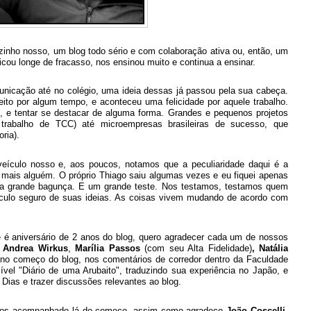
lzinho nosso, um blog todo sério e com colaboração ativa ou, então, um
ou longe de fracasso, nos ensinou muito e continua a ensinar.
unicação até no colégio, uma ideia dessas já passou pela sua cabeça.
ito por algum tempo, e aconteceu uma felicidade por aquele trabalho.
, e tentar se destacar de alguma forma. Grandes e pequenos projetos
rabalho de TCC) até microempresas brasileiras de sucesso, que
ria).
veículo nosso e, aos poucos, notamos que a peculiaridade daqui é a
 mais alguém. O próprio Thiago saiu algumas vezes e eu fiquei apenas
a grande bagunça. E um grande teste. Nos testamos, testamos quem
ículo seguro de suas ideias. As coisas vivem mudando de acordo com
je é aniversário de 2 anos do blog, quero agradecer cada um de nossos
a
Andrea Wirkus
,
Marília Passos
(com seu Alta Fidelidade)
, Natália
 no começo do blog, nos comentários de corredor dentro da Faculdade
ível "Diário de uma Arubaito", traduzindo sua experiência no Japão, e
 Dias e trazer discussões relevantes ao blog.
r nos acompanhado lá do começo, assim como agradeço
João Coscelli
,