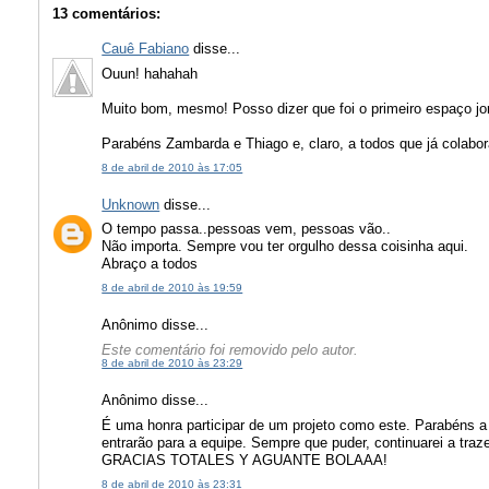
13 comentários:
Cauê Fabiano
disse...
Ouun! hahahah
Muito bom, mesmo! Posso dizer que foi o primeiro espaço jo
Parabéns Zambarda e Thiago e, claro, a todos que já colabora
8 de abril de 2010 às 17:05
Unknown
disse...
O tempo passa..pessoas vem, pessoas vão..
Não importa. Sempre vou ter orgulho dessa coisinha aqui.
Abraço a todos
8 de abril de 2010 às 19:59
Anônimo disse...
Este comentário foi removido pelo autor.
8 de abril de 2010 às 23:29
Anônimo disse...
É uma honra participar de um projeto como este. Parabéns a
entrarão para a equipe. Sempre que puder, continuarei a traz
GRACIAS TOTALES Y AGUANTE BOLAAA!
8 de abril de 2010 às 23:31