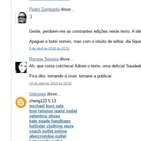
Pedro Zambarda
disse...
:)
Gente, perdoem-me as constantes edições neste texto. A ideia
Apaguei e botei nomes, mas com o intuito de editar, dai fi
9 de abril de 2010 às 10:51
Roxane Teixeira
disse...
Ah, que coisa cotchoca! Adorei o texto; uma delícia! Saudade
Fica dito: tornando a viver, tornarei a publicar.
14 de abril de 2010 às 18:22
Unknown
disse...
zheng123 5.13
michael kors sale
true religion jeans outlet
valentino shoes
kate spade handbags
hollister clothing store
coach outlet online
abercrombie outlet