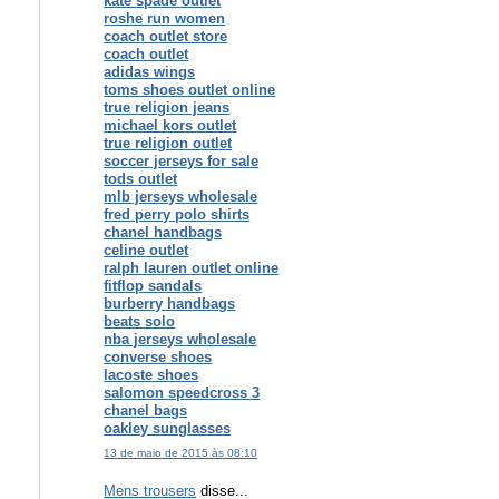
kate spade outlet
roshe run women
coach outlet store
coach outlet
adidas wings
toms shoes outlet online
true religion jeans
michael kors outlet
true religion outlet
soccer jerseys for sale
tods outlet
mlb jerseys wholesale
fred perry polo shirts
chanel handbags
celine outlet
ralph lauren outlet online
fitflop sandals
burberry handbags
beats solo
nba jerseys wholesale
converse shoes
lacoste shoes
salomon speedcross 3
chanel bags
oakley sunglasses
13 de maio de 2015 às 08:10
Mens trousers
disse...