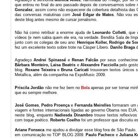
que entrou no final do ano passado depois de conversarmos sobre 
Gonzalez
, assim como não esquecerei da cobertura detalhista das
das conversas matutinas com
José Edgar de Matos
. Não vou e
deste blog antes mesmo de cursar jornalismo.
Não há como retribuir a enorme ajuda de
Leonardo Colletti
, que 
vídeos (e nem sabia quem ele era, na verdade. Bendita Sala de Imp
junto com os colegas de seu ano:
Henrique Koller, Rodrigo de S
fez um excelente texto sobre trote na Cásper Líbero.
Danilo Braga
d
Agradeço
Andrei Spinassé
e
Renan Falcão
por seus conhecimen
Bárbara Monteiro, Laisa Beatris
e
Alexandre Facciolla
pelo gosto
blog.
Roxane Teixeira
e
Bruna Caricati
trouxeram textos únicos 
Metallica, além da companhia na ExpoMusic 2009.
Priscila Jordão
não me fez bem no
Bola
apenas por ser tornar min
que eu sempre melhore.
José Gomes
,
Pedro Proença
e
Fernanda Meirelles
formaram um g
viagem e fontes internacionais ligadas ao governo Obama nos EU
neste blog, enquanto
Nadiesda Dinambro
trouxe textos reflexivo
com toque poético.
Roberto Coelho
foi um professor que discutiu 
Ariane Fonseca
me ajudou a divulgar esse blog fora de São Paulo.
em comunicação no TOP BLOG 2009.
Paulo Pacheco
e
Juliana 