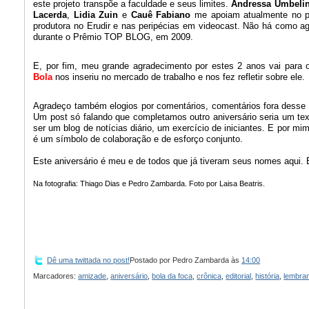
este projeto transpõe a faculdade e seus limites.
Andressa Umbeli
Lacerda
,
Lidia Zuin
e
Cauê Fabiano
me apoiam atualmente no p
produtora no Erudir e nas peripécias em videocast. Não há como a
durante o Prêmio TOP BLOG, em 2009.
E, por fim, meu grande agradecimento por estes 2 anos vai para 
Bola
nos inseriu no mercado de trabalho e nos fez refletir sobre ele.
Agradeço também elogios por comentários, comentários fora desse s
Um post só falando que completamos outro aniversário seria um tex
ser um blog de notícias diário, um exercício de iniciantes. E por mi
é um símbolo de colaboração e de esforço conjunto.
Este aniversário é meu e de todos que já tiveram seus nomes aqui. 
Na fotografia: Thiago Dias e Pedro Zambarda. Foto por Laisa Beatris.
Dê uma twittada no post!
Postado por
Pedro Zambarda
às
14:00
Marcadores:
amizade
,
aniversário
,
bola da foca
,
crônica
,
editorial
,
história
,
lembra