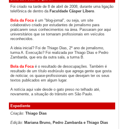
Foi criado na tarde de 8 de abril de 2008, durante uma ligação
telefônica de dentro da
Faculdade Cásper Líbero
.
Bola da Foca
é um "blog-jornal", ou seja, um site
colaborativo criado por estudantes de jornalismo para
praticarem seus conhecimentos na área. Passaram por aqui
universitários que se tornaram profissionais em veículos
reconhecidos.
A ideia inicial? Foi de Thiago Dias, 2º ano de jornalismo,
turma A. Execução? Foi realizada por Thiago Dias e Pedro
Zambarda, que era da outra sala, a turma B.
Bola da Foca
é o resultado de desocupações. Também é
resultado de um título esdrúxulo que agrega gente que gosta
de noticiar, os quase-profissionais que desejam ter os seus
textos publicados em algum lugar.
A notícia aqui vale desde o gato preso no telhado até,
novamente, a situação do trânsito em São Paulo.
Expediente
Criação:
Thiago Dias
Edição:
Mariana Bruno, Pedro Zambarda e Thiago Dias