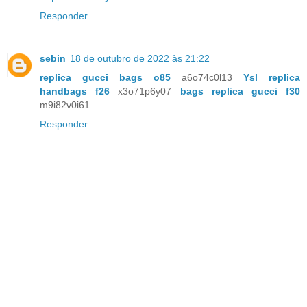
Responder
sebin
18 de outubro de 2022 às 21:22
replica gucci bags o85
a6o74c0l13
Ysl replica
handbags f26
x3o71p6y07
bags replica gucci f30
m9i82v0i61
Responder