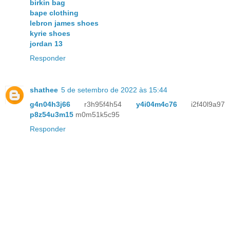
birkin bag
bape clothing
lebron james shoes
kyrie shoes
jordan 13
Responder
shathee
5 de setembro de 2022 às 15:44
g4n04h3j66
r3h95f4h54
y4i04m4c76
i2f40l9a97
p8z54u3m15
m0m51k5c95
Responder