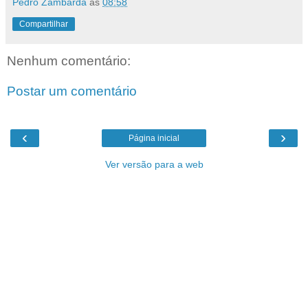
Pedro Zambarda
às
08:58
Compartilhar
Nenhum comentário:
Postar um comentário
‹
›
Página inicial
Ver versão para a web