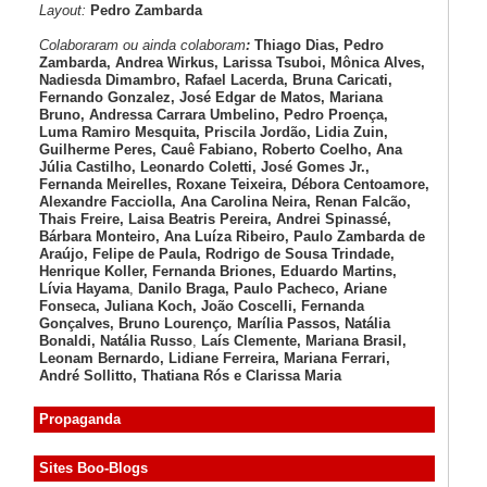
Layout:
Pedro Zambarda
Colaboraram ou ainda colaboram
:
Thiago Dias, Pedro
Zambarda, Andrea Wirkus, Larissa Tsuboi, Mônica Alves,
Nadiesda Dimambro, Rafael Lacerda, Bruna Caricati,
Fernando Gonzalez, José Edgar de Matos, Mariana
Bruno, Andressa Carrara Umbelino, Pedro Proença,
Luma Ramiro Mesquita, Priscila Jordão, Lidia Zuin,
Guilherme Peres, Cauê Fabiano, Roberto Coelho, Ana
Júlia Castilho, Leonardo Coletti, José Gomes Jr.,
Fernanda Meirelles, Roxane Teixeira, Débora Centoamore,
Alexandre Facciolla, Ana Carolina Neira, Renan Falcão,
Thais Freire, Laisa Beatris Pereira, Andrei Spinassé,
Bárbara Monteiro, Ana Luíza
Ribeiro, Paulo Zambarda de
Araújo
, Felipe de Paula, Rodrigo de Sousa Trindade,
Henrique Koller
,
Fernanda Briones, Eduardo Martins,
Lívia Hayama
,
Danilo Braga, Paulo Pacheco
, Ariane
Fonseca, Juliana Koch, João Coscelli
, Fernanda
Gonçalves, Bruno Lourenço
,
Marília Passos,
Natália
Bonaldi
, Natália Russo
,
Laís Clemente,
Mariana Brasil,
Leonam Bernardo,
Lidiane Ferreira,
Mariana Ferrari,
André Sollitto,
Thatiana Rós e Clarissa Maria
Propaganda
Sites Boo-Blogs