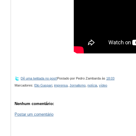
Dê uma twittada no post!
Postado por
Pedro Zambarda
às
18:03
Marcadores:
Elio Gaspari
,
imprensa
,
Jornalismo
,
notícia
,
vídeo
Nenhum comentário:
Postar um comentário