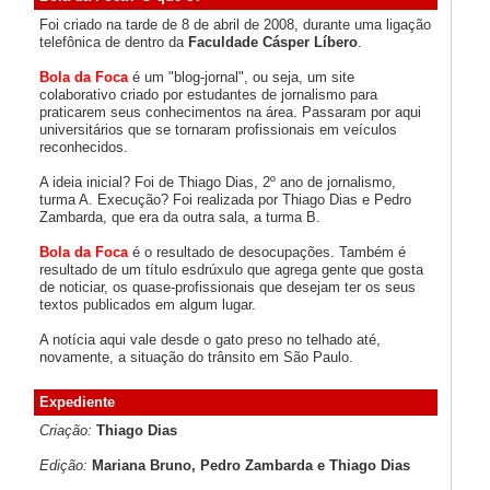
Foi criado na tarde de 8 de abril de 2008, durante uma ligação
telefônica de dentro da
Faculdade Cásper Líbero
.
Bola da Foca
é um "blog-jornal", ou seja, um site
colaborativo criado por estudantes de jornalismo para
praticarem seus conhecimentos na área. Passaram por aqui
universitários que se tornaram profissionais em veículos
reconhecidos.
A ideia inicial? Foi de Thiago Dias, 2º ano de jornalismo,
turma A. Execução? Foi realizada por Thiago Dias e Pedro
Zambarda, que era da outra sala, a turma B.
Bola da Foca
é o resultado de desocupações. Também é
resultado de um título esdrúxulo que agrega gente que gosta
de noticiar, os quase-profissionais que desejam ter os seus
textos publicados em algum lugar.
A notícia aqui vale desde o gato preso no telhado até,
novamente, a situação do trânsito em São Paulo.
Expediente
Criação:
Thiago Dias
Edição:
Mariana Bruno, Pedro Zambarda e Thiago Dias